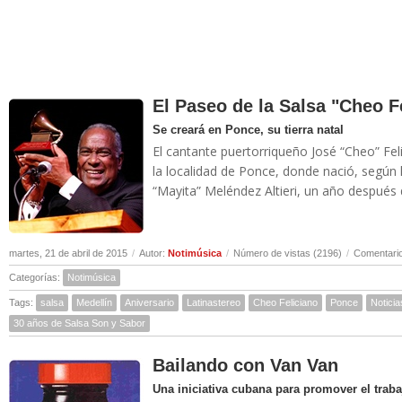
El Paseo de la Salsa "Cheo F
Se creará en Ponce, su tierra natal
El cantante puertorriqueño José “Cheo” Fe
la localidad de Ponce, donde nació, según
“Mayita” Meléndez Altieri, un año después d
martes, 21 de abril de 2015
/
Autor:
Notimúsica
/
Número de vistas (2196)
/
Comentario
Categorías:
Notimúsica
Tags:
salsa
Medellín
Aniversario
Latinastereo
Cheo Feliciano
Ponce
Noticia
30 años de Salsa Son y Sabor
Bailando con Van Van
Una iniciativa cubana para promover el trab