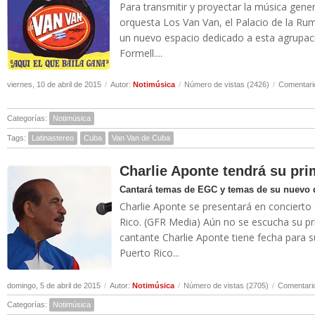
Para transmitir y proyectar la música gene
orquesta Los Van Van, el Palacio de la R
un nuevo espacio dedicado a esta agrupac
Formell....
viernes, 10 de abril de 2015
/
Autor:
Notimúsica
/
Número de vistas (2426)
/
Comentari
Categorías:
Notimúsica
Tags:
Latinastereo
Cuba
Van Van de Cuba
Charlie Aponte tendrá su prim
Cantará temas de EGC y temas de su nuevo 
Charlie Aponte se presentará en concierto e
Rico. (GFR Media) Aún no se escucha su pr
cantante Charlie Aponte tiene fecha para s
Puerto Rico...
domingo, 5 de abril de 2015
/
Autor:
Notimúsica
/
Número de vistas (2705)
/
Comentario
Categorías:
Notimúsica