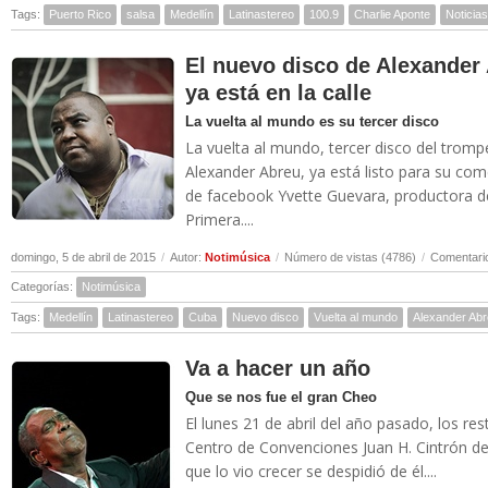
Tags:
Puerto Rico
salsa
Medellín
Latinastereo
100.9
Charlie Aponte
Noticia
El nuevo disco de Alexander
ya está en la calle
La vuelta al mundo es su tercer disco
La vuelta al mundo, tercer disco del trompe
Alexander Abreu, ya está listo para su come
de facebook Yvette Guevara, productora d
Primera....
domingo, 5 de abril de 2015
/
Autor:
Notimúsica
/
Número de vistas (4786)
/
Comentario
Categorías:
Notimúsica
Tags:
Medellín
Latinastereo
Cuba
Nuevo disco
Vuelta al mundo
Alexander Ab
Va a hacer un año
Que se nos fue el gran Cheo
El lunes 21 de abril del año pasado, los res
Centro de Convenciones Juan H. Cintrón de
que lo vio crecer se despidió de él....