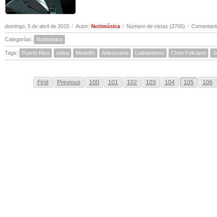
domingo, 5 de abril de 2015
/
Autor:
Notimúsica
/
Número de vistas (2765)
/
Comentario
Categorías:
Notimúsica
Tags:
Puerto Rico
salsa
Medellín
Aniversario
Latinastereo
Cheo Feliciano
J
First
Previous
100
101
102
103
104
105
106