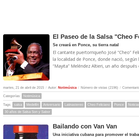
El Paseo de la Salsa "Cheo F
Se creará en Ponce, su tierra natal
El cantante puertorriqueño José “Cheo” Fe
la localidad de Ponce, donde nació, según
“Mayita” Meléndez Altieri, un año después d
martes, 21 de abril de 2015
/
Autor:
Notimúsica
/
Número de vistas (2196)
/
Comentario
Categorías:
Notimúsica
Tags:
salsa
Medellín
Aniversario
Latinastereo
Cheo Feliciano
Ponce
Noticia
30 años de Salsa Son y Sabor
Bailando con Van Van
Una iniciativa cubana para promover el trab