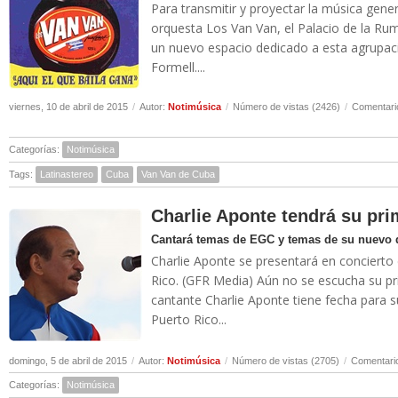
Para transmitir y proyectar la música gene
orquesta Los Van Van, el Palacio de la R
un nuevo espacio dedicado a esta agrupac
Formell....
viernes, 10 de abril de 2015
/
Autor:
Notimúsica
/
Número de vistas (2426)
/
Comentari
Categorías:
Notimúsica
Tags:
Latinastereo
Cuba
Van Van de Cuba
Charlie Aponte tendrá su prim
Cantará temas de EGC y temas de su nuevo 
Charlie Aponte se presentará en concierto e
Rico. (GFR Media) Aún no se escucha su pr
cantante Charlie Aponte tiene fecha para s
Puerto Rico...
domingo, 5 de abril de 2015
/
Autor:
Notimúsica
/
Número de vistas (2705)
/
Comentario
Categorías:
Notimúsica