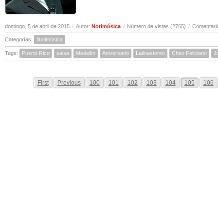
domingo, 5 de abril de 2015
/
Autor:
Notimúsica
/
Número de vistas (2765)
/
Comentario
Categorías:
Notimúsica
Tags:
Puerto Rico
salsa
Medellín
Aniversario
Latinastereo
Cheo Feliciano
J
First
Previous
100
101
102
103
104
105
106