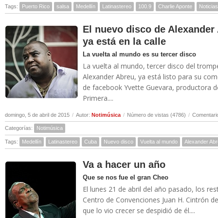
Tags:
Puerto Rico
salsa
Medellín
Latinastereo
100.9
Charlie Aponte
Noticia
El nuevo disco de Alexander
ya está en la calle
La vuelta al mundo es su tercer disco
La vuelta al mundo, tercer disco del trompe
Alexander Abreu, ya está listo para su come
de facebook Yvette Guevara, productora d
Primera....
domingo, 5 de abril de 2015
/
Autor:
Notimúsica
/
Número de vistas (4786)
/
Comentario
Categorías:
Notimúsica
Tags:
Medellín
Latinastereo
Cuba
Nuevo disco
Vuelta al mundo
Alexander Ab
Va a hacer un año
Que se nos fue el gran Cheo
El lunes 21 de abril del año pasado, los res
Centro de Convenciones Juan H. Cintrón de
que lo vio crecer se despidió de él....