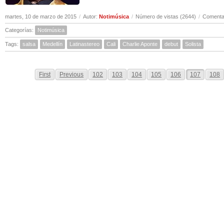
martes, 10 de marzo de 2015
/
Autor:
Notimúsica
/
Número de vistas (2644)
/
Comentar
Categorías:
Notimúsica
Tags:
salsa
Medellín
Latinastereo
Cali
Charlie Aponte
debut
Solista
First
Previous
102
103
104
105
106
107
108