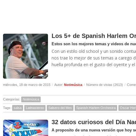
Los 5+ de Spanish Harlem O
Estos son los mejores temas y videos de nu
Con un estilo old school y un sonido cont
nos trae lo mejor de sus temas a carego 
huella profunda en el gusto del oyente y el
miércoles, 18 de marzo de 2015
/
Autor:
Notimúsica
/
Número de vistas (2613)
/
Comen
Categorías:
Notimúsica
Tags:
salsa
Latinastereo
Salsero del Mes
Spanish Harlem Orchestra
Oscar Her
32 datos curiosos del Día Nac
A proposito de una nueva versión que hoy s