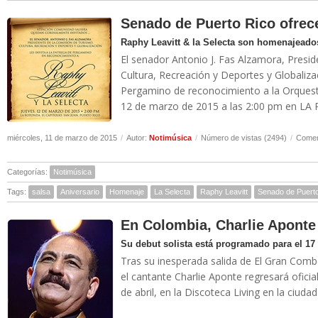
Senado de Puerto Rico ofrec
Raphy Leavitt & la Selecta son homenajeado
El senador Antonio J. Fas Alzamora, Presi
Cultura, Recreación y Deportes y Globaliz
Pergamino de reconocimiento a la Orquesta
12 de marzo de 2015 a las 2:00 pm en LA
miércoles, 11 de marzo de 2015
/
Autor:
Notimúsica
/
Número de vistas (2494)
/
Comen
Categorías:
Notimúsica
Tags:
salsa
Aniversario
Homenaje
La Selecta
Raphy Leavitt
Senado de Puert
En Colombia, Charlie Aponte 
Su debut solista está programado para el 17 
Tras su inesperada salida de El Gran Comb
el cantante Charlie Aponte regresará ofici
de abril, en la Discoteca Living en la ciudad