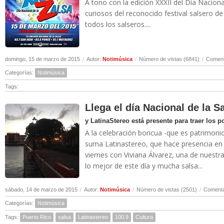
A tono con la edición XXXII del Día Nacion
curiosos del reconocido festival salsero de
todos los salseros....
domingo, 15 de marzo de 2015
/
Autor:
Notimúsica
/
Número de vistas (6841)
/
Coment
Categorías:
Notimúsica
Tags:
Llega el día Nacional de la S
y LatinaStereo está presente para traer los 
A la celebración boricua -que es patrimonio
suma Latinastereo, que hace presencia en 
viernes con Viviana Álvarez, una de nuestra
lo mejor de este día y mucha salsa...
sábado, 14 de marzo de 2015
/
Autor:
Notimúsica
/
Número de vistas (2501)
/
Comenta
Categorías:
Notimúsica
Tags:
Puerto Rico
salsa
Latinastereo
100.9
Cultura