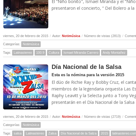
El “Niño bonito", Ismael Miranda y el “Niñ
presentaron el concierto, “ Del Bolero a la 
viernes, 20 de febrero de 2015
/
Autor:
Notimúsica
/
Número de vistas (2813)
/
Comenta
Categorías:
Notimúsica
Tags:
Latinastereo
100.9
Cultura
Ismael Miranda Carrero
Andy Montañez
Día Nacional de la Salsa
Esta es la nómina para la versión 2015
El dúo de Richie Ray y Bobby Cruz, el cant
miembros de la legendaria orquesta Las Est
Raphy Leavitt y la Selecta junto a Tony Ve
presentarán en el Día Nacional de la Salsa 2
viernes, 20 de febrero de 2015
/
Autor:
Notimúsica
/
Número de vistas (2719)
/
Comenta
Categorías:
Notimúsica
Tags:
salsa
Latinastereo
Zalsa
Día Nacional de la Salza
2015
latinastereo.co