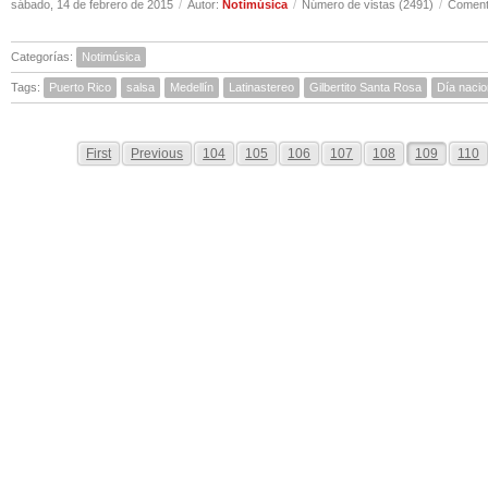
sábado, 14 de febrero de 2015
/
Autor:
Notimúsica
/
Número de vistas (2491)
/
Comenta
Categorías:
Notimúsica
Tags:
Puerto Rico
salsa
Medellín
Latinastereo
Gilbertito Santa Rosa
Día nacio
First
Previous
104
105
106
107
108
109
110