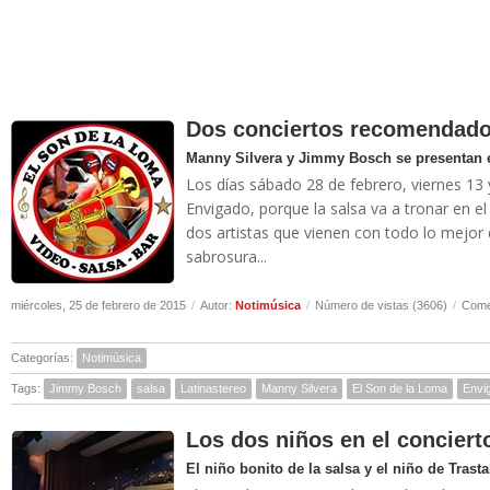
Dos conciertos recomendado
Manny Silvera y Jimmy Bosch se presentan e
Los días sábado 28 de febrero, viernes 1
Envigado, porque la salsa va a tronar en el
dos artistas que vienen con todo lo mejor 
sabrosura...
miércoles, 25 de febrero de 2015
/
Autor:
Notimúsica
/
Número de vistas (3606)
/
Come
Categorías:
Notimúsica
Tags:
Jimmy Bosch
salsa
Latinastereo
Manny Silvera
El Son de la Loma
Envi
Los dos niños en el conciert
El niño bonito de la salsa y el niño de Trasta