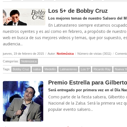
Los 5+ de Bobby Cruz
Los mejores temas de nuestro Salsero del M
En Latinastereo siempre estamos ocupados 
nuestros oyentes y es así como en febrero, a propósito de nuestro
web en busca de sus mejores videos y temas, que por supuesto, es
audiencia...
jueves, 19 de febrero de 2015
/
Autor:
Notimúsica
/
Número de vistas (3011)
/
Comentar
Categorías:
Notimúsica
Tags:
Bobby Cruz
salsa
Medellín
Latinastereo
Los 5*
Ricardo Ray
Nueva Y
Premio Estrella para Gilbert
Será entregado por primera vez en el Día Nac
Como parte de la fiesta salsera, Gilbertito
Nacional de la Zalsa. Será la primera vez 
popular evento salsero...