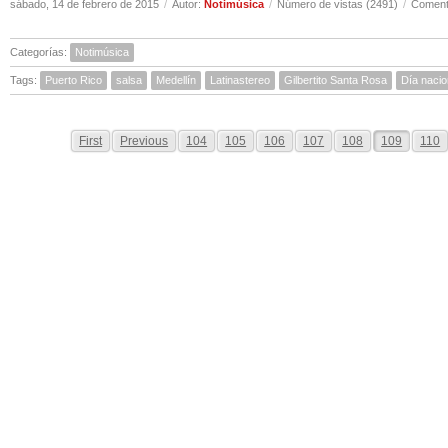
sábado, 14 de febrero de 2015
/
Autor:
Notimúsica
/
Número de vistas (2491)
/
Comenta
Categorías:
Notimúsica
Tags:
Puerto Rico
salsa
Medellín
Latinastereo
Gilbertito Santa Rosa
Día nacio
First
Previous
104
105
106
107
108
109
110