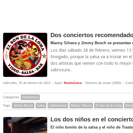
Dos conciertos recomendado
Manny Silvera y Jimmy Bosch se presentan e
Los días sábado 28 de febrero, viernes 1
Envigado, porque la salsa va a tronar en el
dos artistas que vienen con todo lo mejor 
sabrosura...
miércoles, 25 de febrero de 2015
/
Autor:
Notimúsica
/
Número de vistas (3606)
/
Come
Categorías:
Notimúsica
Tags:
Jimmy Bosch
salsa
Latinastereo
Manny Silvera
El Son de la Loma
Envi
Los dos niños en el conciert
El niño bonito de la salsa y el niño de Trasta