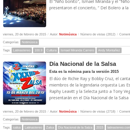
El “Niño bonito", Ismael Miranda y el “Niñ
presentaron el concierto, “ Del Bolero a la 
viernes, 20 de febrero de 2015
/
Autor:
Notimúsica
/
Número de vistas (2812)
/
Comenta
Categorías:
Notimúsica
Tags:
Latinastereo
100.9
Cultura
Ismael Miranda Carrero
Andy Montañez
Día Nacional de la Salsa
Esta es la nómina para la versión 2015
El dúo de Richie Ray y Bobby Cruz, el cant
miembros de la legendaria orquesta Las Est
Raphy Leavitt y la Selecta junto a Tony Ve
presentarán en el Día Nacional de la Salsa 2
viernes, 20 de febrero de 2015
/
Autor:
Notimúsica
/
Número de vistas (2718)
/
Comenta
Categorías:
Notimúsica
Tags:
salsa
Latinastereo
Zalsa
Día Nacional de la Salza
2015
latinastereo.co