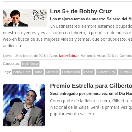
Los 5+ de Bobby Cruz
Los mejores temas de nuestro Salsero del M
En Latinastereo siempre estamos ocupados 
nuestros oyentes y es así como en febrero, a propósito de nuestro
web en busca de sus mejores videos y temas, que por supuesto, es
audiencia...
jueves, 19 de febrero de 2015
/
Autor:
Notimúsica
/
Número de vistas (3011)
/
Comentar
Categorías:
Notimúsica
Tags:
Bobby Cruz
salsa
Medellín
Latinastereo
Los 5*
Ricardo Ray
Nueva Y
Premio Estrella para Gilbert
Será entregado por primera vez en el Día Nac
Como parte de la fiesta salsera, Gilbertito
Nacional de la Zalsa. Será la primera vez 
popular evento salsero...