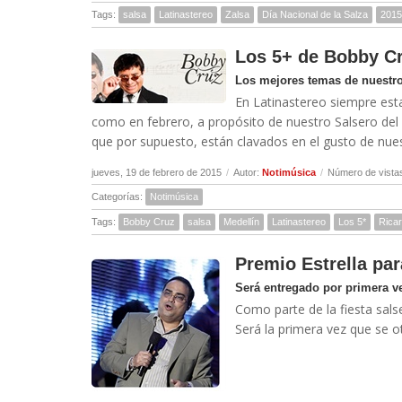
Tags:
salsa
Latinastereo
Zalsa
Día Nacional de la Salza
2015
Los 5+ de Bobby C
Los mejores temas de nuestro
En Latinastereo siempre est
como en febrero, a propósito de nuestro Salsero de
que por supuesto, están clavados en el gusto de nuest
jueves, 19 de febrero de 2015
/
Autor:
Notimúsica
/
Número de vista
Categorías:
Notimúsica
Tags:
Bobby Cruz
salsa
Medellín
Latinastereo
Los 5*
Rica
Premio Estrella pa
Será entregado por primera ve
Como parte de la fiesta salse
Será la primera vez que se o