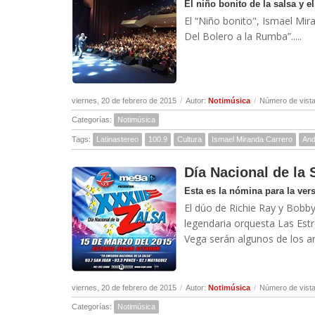
El niño bonito de la salsa y el
El “Niño bonito", Ismael Mir
Del Bolero a la Rumba”.....
viernes, 20 de febrero de 2015
/
Autor:
Notimúsica
/
Número de vista
Categorías:
Notimúsica
Tags:
Latinastereo
100.9
Cultura
Ismael Miranda Carrero
And
Día Nacional de la 
Esta es la nómina para la ver
El dúo de Richie Ray y Bobby
legendaria orquesta Las Estre
Vega serán algunos de los art
viernes, 20 de febrero de 2015
/
Autor:
Notimúsica
/
Número de vista
Categorías:
Notimúsica