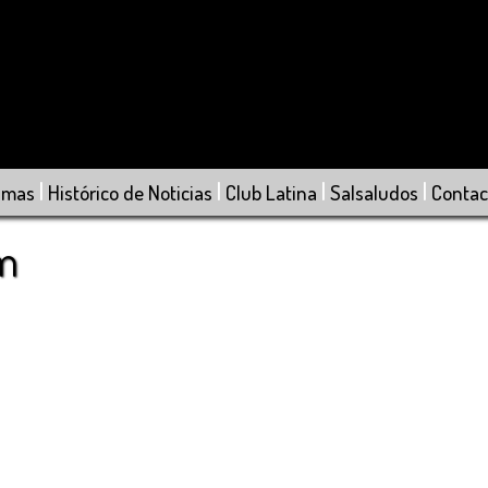
|
|
|
|
amas
Histórico de Noticias
Club Latina
Salsaludos
Contac
om