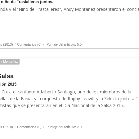
 niño de Trastalleres juntos.
anda y el “Niño de Trastalleres", Andy Montañez presentaron el concie
s (2813)
/
Comentarios (0)
/
Puntaje del artículo: 5.0
y Montañez
Salsa
sión 2015
 Cruz, el cantante Adalberto Santiago, uno de los miembros de la
llas de la Fania, y la orquesta de Raphy Leavitt y la Selecta junto a 
istas que se presentarán en el Día Nacional de la Salsa 2015....
s (2718)
/
Comentarios (0)
/
Puntaje del artículo: 2.0