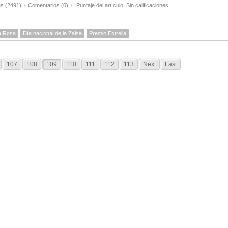
s (2491)
/
Comentarios (0)
/
Puntaje del artículo: Sin calificaciones
ta Rosa
Día nacional de la Zalsa
Premio Estrella
107
108
109
110
111
112
113
Next
Last