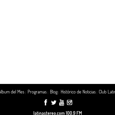
Álbum del Mes
Programas
Blog
Histórico de Noticias
Club Lati
|
|
|
|
latinastereo.com 100.9 FM