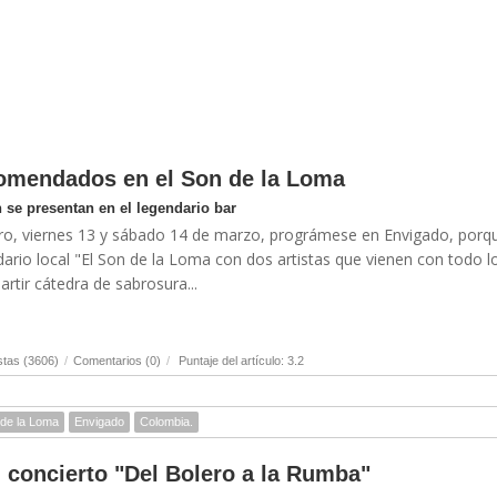
comendados en el Son de la Loma
se presentan en el legendario bar
ro, viernes 13 y sábado 14 de marzo, prográmese en Envigado, porqu
ndario local "El Son de la Loma con dos artistas que vienen con todo l
rtir cátedra de sabrosura...
stas (3606)
/
Comentarios (0)
/
Puntaje del artículo: 3.2
 de la Loma
Envigado
Colombia.
l concierto "Del Bolero a la Rumba"