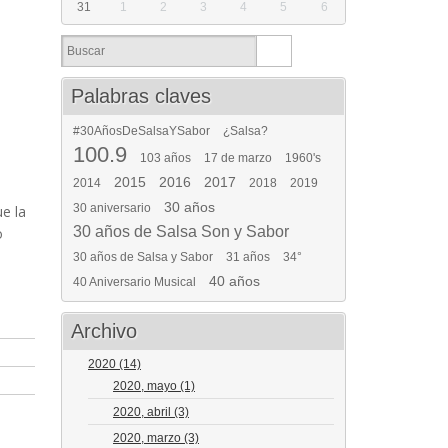
31
1
2
3
4
5
6
Palabras claves
#30AñosDeSalsaYSabor
¿Salsa?
100.9
103 años
17 de marzo
1960's
2015
2016
2017
2014
2018
2019
30 años
30 aniversario
e la
30 años de Salsa Son y Sabor
o
30 años de Salsa y Sabor
31 años
34°
40 años
40 Aniversario Musical
Archivo
2020
(14)
2020, mayo
(1)
2020, abril
(3)
2020, marzo
(3)