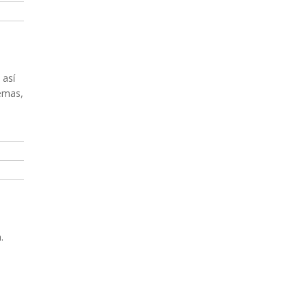
 así
emas,
.