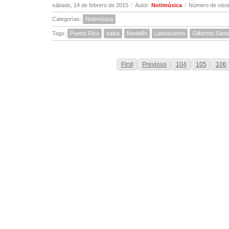
sábado, 14 de febrero de 2015
/
Autor:
Notimúsica
/
Número de vista
Categorías:
Notimúsica
Tags:
Puerto Rico
salsa
Medellín
Latinastereo
Gilbertito San
First
Previous
104
105
106