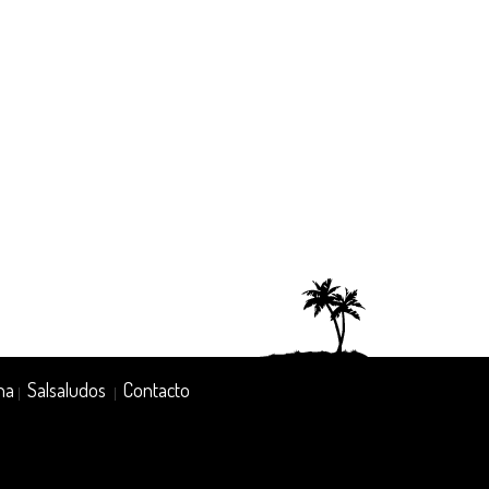
na
Salsaludos
Contacto
|
|