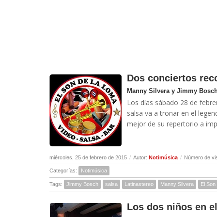
Dos conciertos re
Manny Silvera y Jimmy Bosch 
Los días sábado 28 de febre
salsa va a tronar en el lege
mejor de su repertorio a impa
miércoles, 25 de febrero de 2015
/
Autor:
Notimúsica
/
Número de vi
Categorías:
Notimúsica
Tags:
Jimmy Bosch
salsa
Latinastereo
Manny Silvera
El Son
Los dos niños en e