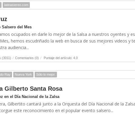
latinastereo.com
ruz
 Salsero del Mes
amos ocupados en darle lo mejor de la Salsa a nuestros oyentes y es
l Mes, hemos escudriñado la web en busca de sus mejores videos y t
ra audiencia...
s (3011)
/
Comentarios (0)
/
Puntaje del artículo: 4.0
rdo Ray
Nueva York
Sólo lo mejor.
ra Gilberto Santa Rosa
z en el Día Nacional de la Zalsa
ra, Gilbertito cantará junto a la Orquesta del Día Nacional de la Zalsa
torgue este reconocimiento en el popular evento salsero...