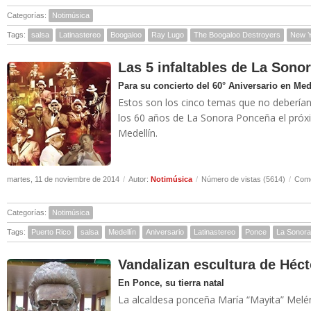
Categorías:
Notimúsica
Tags:
salsa
Latinastereo
Boogaloo
Ray Lugo
The Boogaloo Destroyers
New Y
Las 5 infaltables de La Sono
Para su concierto del 60° Aniversario en Med
Estos son los cinco temas que no deberían 
los 60 años de La Sonora Ponceña el pró
Medellín.
martes, 11 de noviembre de 2014
/
Autor:
Notimúsica
/
Número de vistas (5614)
/
Come
Categorías:
Notimúsica
Tags:
Puerto Rico
salsa
Medellín
Aniversario
Latinastereo
Ponce
La Sonor
Vandalizan escultura de Héc
En Ponce, su tierra natal
La alcaldesa ponceña María “Mayita” Melénd