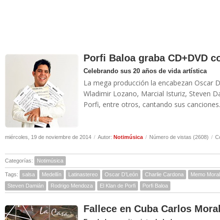
Porfi Baloa graba CD+DVD co
Celebrando sus 20 años de vida artística
La mega producción la encabezan Oscar D
Wladimir Lozano, Marcial Isturiz, Steven 
Porfi, entre otros, cantando sus canciones.
miércoles, 19 de noviembre de 2014
/
Autor:
Notimúsica
/
Número de vistas (2608)
/
C
Categorías:
Notimúsica
Tags:
salsa
Medellín
Latinastereo
Oscar D’León
Charlie Cardona
Memo Moral
Steven Damián
Rodrigo Mendoza
El Klan de Porfi
Porfi Baloa
Fallece en Cuba Carlos Mora