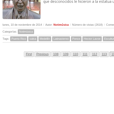
que desconocidos le hicieron a la estatua
lunes, 10 de noviembre de 2014
/
Autor:
Notimúsica
/
Número de vistas (2618)
/
Comen
Categorías:
Notimúsica
Tags:
Puerto Rico
salsa
Medellín
Latinastereo
Ponce
Hector Lavoe
Escultu
First
Previous
108
109
110
111
112
113
1