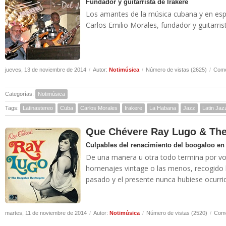
Fundador y guitarrista de Irakere
Los amantes de la música cubana y en espe
Carlos Emilio Morales, fundador y guitarris
jueves, 13 de noviembre de 2014
/
Autor:
Notimúsica
/
Número de vistas (2625)
/
Come
Categorías:
Notimúsica
Tags:
Latinastereo
Cuba
Carlos Morales
Irakere
La Habana
Jazz
Latin Jaz
Que Chévere Ray Lugo & The
Culpables del renacimiento del boogaloo en
De una manera u otra todo termina por vol
homenajes vintage o las menos, recogido h
pasado y el presente nunca hubiese ocurri
martes, 11 de noviembre de 2014
/
Autor:
Notimúsica
/
Número de vistas (2520)
/
Come