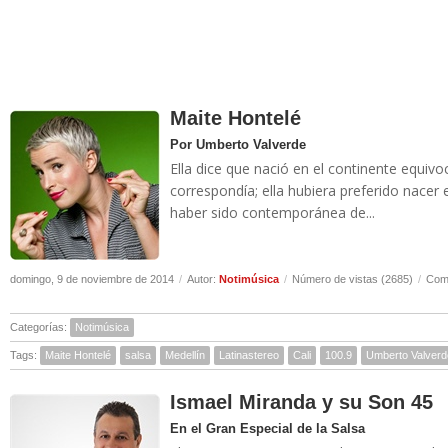
Maite Hontelé
Por Umberto Valverde
Ella dice que nació en el continente equiv
correspondía; ella hubiera preferido nacer 
haber sido contemporánea de...
domingo, 9 de noviembre de 2014
/
Autor:
Notimúsica
/
Número de vistas (2685)
/
Come
Categorías:
Notimúsica
Tags:
Maite Hontelé
salsa
Medellín
Latinastereo
Cali
100.9
Umberto Valverd
Ismael Miranda y su Son 45
En el Gran Especial de la Salsa