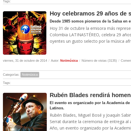
Tags:
Hoy celebramos 29 años de s
Desde 1985 somos pioneros de la Salsa en 
Hoy 31 de octubre la emisora más represen
Colombia LATINASTÉREO, celebra 29 años a
oyentes un gusto selecto por la música afro 
viernes, 31 de octubre de 2014
/
Autor:
Notimúsica
/
Número de vistas (3135)
/
Coment
Categorías:
Notimúsica
Tags:
Rubén Blades rendirá homen
El evento es organizado por la Academia de 
Latinos.
Rubén Blades, Miguel Bosé y Joaquín Sabi
Serrat durante la ceremonia de entrega al 
Año, un evento organizado por la Academia