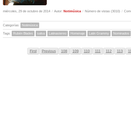
miércoles, 29 de octubre de 2014
/
Autor:
Notimúsica
/
Número de vistas (3010)
/
Come
Categorías:
Notimúsica
Tags:
Rubén Blades
salsa
Latinastereo
Homenaje
Latin Grammy
Nominados
First
Previous
108
109
110
111
112
113
1