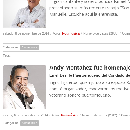
El gran cantante y sonero boricua Ismael 
presentando su más reciente trabajo "Son 
Manuelle. Escuche aquí la entrevista...
sábado, 8 de noviembre de 2014
/
Autor:
Notimúsica
/
Número de vistas (2838)
/
Comen
Categorías:
Notimúsica
Tags:
Andy Montañez fue homenaje
En el Desfile Puertorriqueño del Condado d
Ingrid Figueroa, quien junto a su esposo R
comité organizador, esbozaron los motivos 
veterano sonero puertorriqueño.
jueves, 6 de noviembre de 2014
/
Autor:
Notimúsica
/
Número de vistas (2312)
/
Comen
Categorías:
Notimúsica