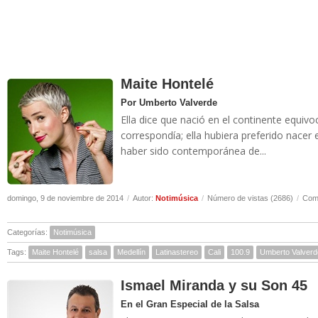
Maite Hontelé
Por Umberto Valverde
Ella dice que nació en el continente equiv
correspondía; ella hubiera preferido nacer 
haber sido contemporánea de...
domingo, 9 de noviembre de 2014
/
Autor:
Notimúsica
/
Número de vistas (2686)
/
Come
Categorías:
Notimúsica
Tags:
Maite Hontelé
salsa
Medellín
Latinastereo
Cali
100.9
Umberto Valverd
Ismael Miranda y su Son 45
En el Gran Especial de la Salsa