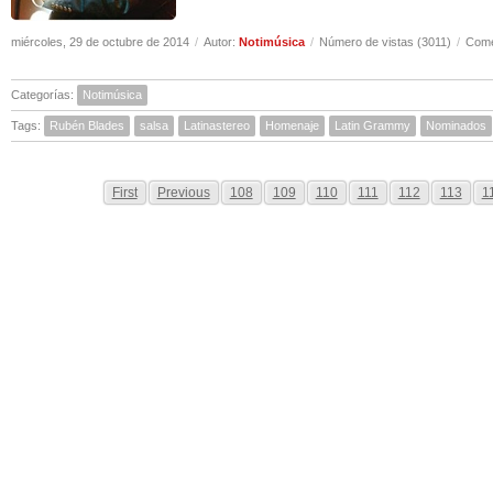
miércoles, 29 de octubre de 2014
/
Autor:
Notimúsica
/
Número de vistas (3011)
/
Come
Categorías:
Notimúsica
Tags:
Rubén Blades
salsa
Latinastereo
Homenaje
Latin Grammy
Nominados
First
Previous
108
109
110
111
112
113
1