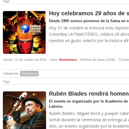
Tags:
Hoy celebramos 29 años de s
Desde 1985 somos pioneros de la Salsa en 
Hoy 31 de octubre la emisora más represen
Colombia LATINASTÉREO, celebra 29 años a
oyentes un gusto selecto por la música afro 
viernes, 31 de octubre de 2014
/
Autor:
Notimúsica
/
Número de vistas (3136)
/
Coment
Categorías:
Notimúsica
Tags:
Rubén Blades rendirá homen
El evento es organizado por la Academia de 
Latinos.
Rubén Blades, Miguel Bosé y Joaquín Sabi
Serrat durante la ceremonia de entrega al 
Año, un evento organizado por la Academia