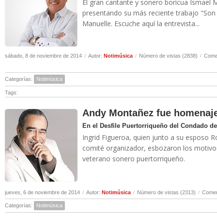
El gran cantante y sonero boricua Ismael 
presentando su más reciente trabajo "Son 
Manuelle. Escuche aquí la entrevista...
sábado, 8 de noviembre de 2014
/
Autor:
Notimúsica
/
Número de vistas (2838)
/
Comen
Categorías:
Notimúsica
Tags:
Andy Montañez fue homenaje
En el Desfile Puertorriqueño del Condado d
Ingrid Figueroa, quien junto a su esposo R
comité organizador, esbozaron los motivos 
veterano sonero puertorriqueño.
jueves, 6 de noviembre de 2014
/
Autor:
Notimúsica
/
Número de vistas (2313)
/
Comen
Categorías:
Notimúsica