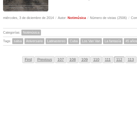
miércoles, 3 de diciembre de 2014
/
Autor:
Notimúsica
/
Número de vistas (2506)
/
Com
Categorías:
Notimúsica
Tags:
salsa
Aniversario
Latinastereo
Cuba
Los Van Van
La fantasía
45 año
First
Previous
107
108
109
110
111
112
113