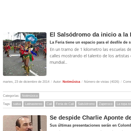
El Salsódromo da inicio a la 
La Feria tiene un espacio para el desfile de s
En un tramo de 1 kilometro las escuelas de s
calles mostrando el talento de los artistas 
mundial...
martes, 23 de diciembre de 2014
/
Autor:
Notimúsica
/
Número de vistas (4026)
/
Comen
Categorías:
Notimúsica
Tags:
salsa
Latinastereo
Cali
Feria de Cali
Salsódromo
Zaperoco
La topa to
Se despide Charlie Aponte 
Sus últimas presentaciones serán en Colom