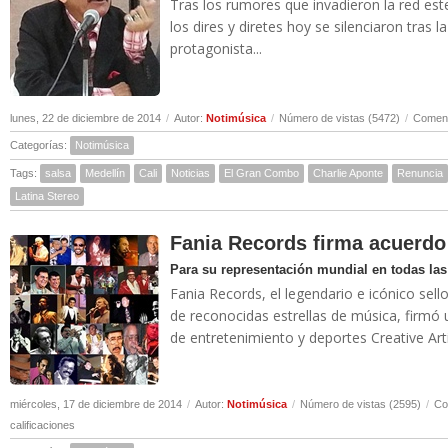
Tras los rumores que invadieron la red est
los dires y diretes hoy se silenciaron tras 
protagonista...
lunes, 22 de diciembre de 2014
/
Autor:
Notimúsica
/
Número de vistas (5472)
/
Coment
Categorías:
Notimúsica
Tags:
salsa
Medellín
Cali
Noticias
El Gran Combo
Charlie Aponte
Renuncia
Latina Stereo
Fania Records firma acuerd
Para su representación mundial en todas las
Fania Records, el legendario e icónico sel
de reconocidas estrellas de música, firmó
de entretenimiento y deportes Creative Arti
miércoles, 17 de diciembre de 2014
/
Autor:
Notimúsica
/
Número de vistas (2595)
/
Co
calificaciones