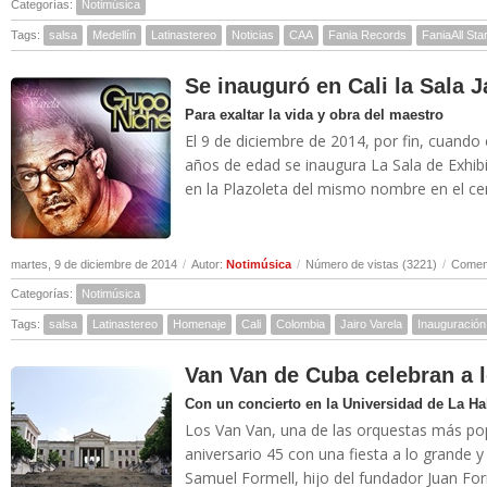
Categorías:
Notimúsica
Tags:
salsa
Medellín
Latinastereo
Noticias
CAA
Fania Records
FaniaAll Sta
Se inauguró en Cali la Sala J
Para exaltar la vida y obra del maestro
El 9 de diciembre de 2014, por fin, cuando 
años de edad se inaugura La Sala de Exhib
en la Plazoleta del mismo nombre en el cent
martes, 9 de diciembre de 2014
/
Autor:
Notimúsica
/
Número de vistas (3221)
/
Coment
Categorías:
Notimúsica
Tags:
salsa
Latinastereo
Homenaje
Cali
Colombia
Jairo Varela
Inauguración
Van Van de Cuba celebran a 
Con un concierto en la Universidad de La H
Los Van Van, una de las orquestas más pop
aniversario 45 con una fiesta a lo grande
Samuel Formell, hijo del fundador Juan Form