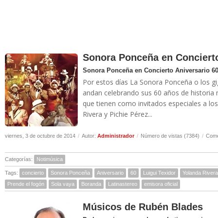
Sonora Ponceña en Concierto
Sonora Ponceña en Concierto Aniversario 6
Por estos días La Sonora Ponceña o los gi
andan celebrando sus 60 años de historia m
que tienen como invitados especiales a los
Rivera y Pichie Pérez...
viernes, 3 de octubre de 2014
/
Autor:
Administrador
/
Número de vistas (7384)
/
Come
Categorías:
Notimúsica
Tags:
concierto
Sonora Ponceña
Aniversario
60
Luigui Texidor
Yolanda Rivera
Prende el fogón
Sola vaya
Boranda
Latinastereo
emisora oficial
Músicos de Rubén Blades