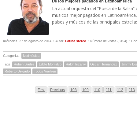
De los mejores pagados en Latinoamerica
La actual orquesta del “Poeta de la Salsa”
musicos mejor pagados en Latinoamérica, 
países y músicos de las principales estrella
miércoles, 27 de agosto de 2014
/
Autor:
Latina stereo
/
Número de vistas (3154)
/
Com
Categorías:
Notimúsica
Tags:
Rubén Blades
Eddie Montalvo
Ralph Irizarry
Oscar Hernández
Jimmy Bo
Roberto Delgado
Todos Vuelven
First
Previous
108
109
110
111
112
113