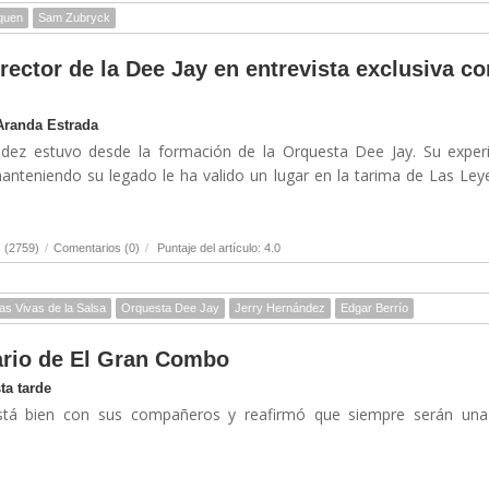
quen
Sam Zubryck
rector de la Dee Jay en entrevista exclusiva co
Aranda Estrada
ndez estuvo desde la formación de la Orquesta Dee Jay. Su exper
anteniendo su legado le ha valido un lugar en la tarima de Las Le
 (2759)
/
Comentarios (0)
/
Puntaje del artículo: 4.0
as Vivas de la Salsa
Orquesta Dee Jay
Jerry Hernández
Edgar Berrío
ario de El Gran Combo
ta tarde
stá bien con sus compañeros y reafirmó que siempre serán una