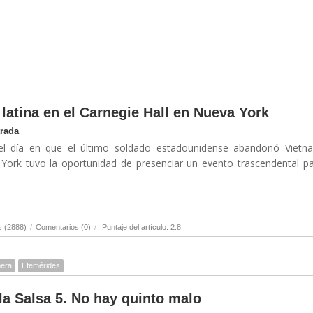
atina en el Carnegie Hall en Nueva York
trada
l día en que el último soldado estadounidense abandonó Vietna
York tuvo la oportunidad de presenciar un evento trascendental p
s (2888)
/
Comentarios (0)
/
Puntaje del artículo: 2.8
era
Efemérides
la Salsa 5. No hay quinto malo