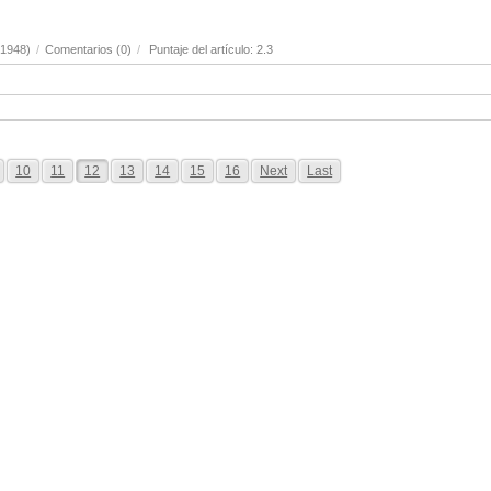
(1948)
/
Comentarios (0)
/
Puntaje del artículo: 2.3
10
11
12
13
14
15
16
Next
Last