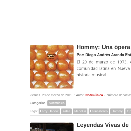
Hommy: Una ópera l
Por: Diego Andrés Aranda Es
El 29 de marzo de 1973, e
comunidad latina en Nueva 
historia musical...
viernes, 29 de marzo de 2019
/
Autor:
Notimúsica
/
Número de vista
Categorías:
Notimúsica
Tags:
Larry Harlow
salsa
Medellín
Latinastereo
Hommy
Óp
Leyendas Vivas de 