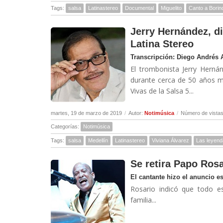
Tags:
salsa
Latinastereo
Documental
Miguelito
Canto a Borin
Jerry Hernández, di
Latina Stereo
Transcripción: Diego Andrés 
El trombonista Jerry Herná
durante cerca de 50 años m
Vivas de la Salsa 5...
martes, 19 de marzo de 2019
/
Autor:
Notimúsica
/
Número de vistas
Categorías:
Notimúsica
Tags:
salsa
Medellín
Latinastereo
Viviana Álvarez
Las leyend
Se retira Papo Ros
El cantante hizo el anuncio es
Rosario indicó que todo e
familia...