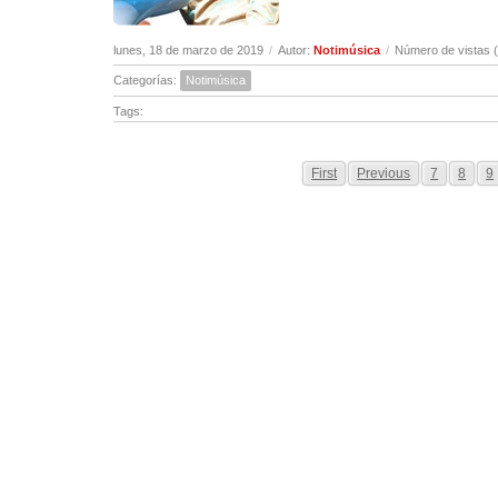
lunes, 18 de marzo de 2019
/
Autor:
Notimúsica
/
Número de vistas 
Categorías:
Notimúsica
Tags:
First
Previous
7
8
9