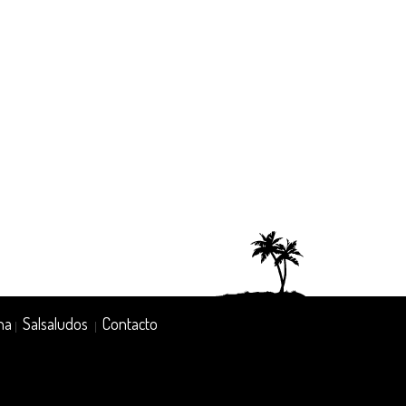
na
Salsaludos
Contacto
|
|