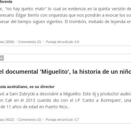
ferente
, "no hay quinto malo" lo cual se evidencia en la quinta versión d
resario Édgar Berrío con orquestas que nos pondrán a evocar los s
esar del tiempo siguen vigentes. El trombón, invitado de leyenda e
tas (3099)
/
Comentarios (0)
/
Puntaje del artículo: 4.8
sa
l documental 'Miguelito', la historia de un niñ
ta australiano, es su director
evó a Sam Zubrycki a descrubrir a Miguelito. Este dj y productor audio
en Cali en el 2013 cuando dio con el LP 'Canto a Borinquen', un
de 11 años de edad en Puerto Rico...
tas (4522)
/
Comentarios (0)
/
Puntaje del artículo: 3.7