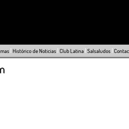
|
|
|
|
amas
Histórico de Noticias
Club Latina
Salsaludos
Contac
om