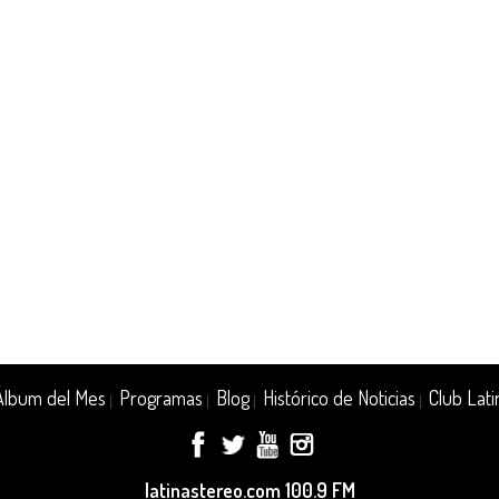
Álbum del Mes
Programas
Blog
Histórico de Noticias
Club Lati
|
|
|
|
latinastereo.com 100.9 FM