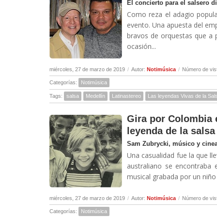
El concierto para el salsero di
Como reza el adagio popular
evento. Una apuesta del emp
bravos de orquestas que a p
ocasión...
miércoles, 27 de marzo de 2019
/
Autor:
Notimúsica
/
Número de vis
Categorías:
Notimúsica
Tags:
salsa
Medellín
Latinastereo
Las leyendas Vivas de la Sal
Gira por Colombia e
leyenda de la salsa
Sam Zubrycki, músico y cineas
Una casualidad fue la que ll
australiano se encontraba 
musical grabada por un niño 
miércoles, 27 de marzo de 2019
/
Autor:
Notimúsica
/
Número de vis
Categorías:
Notimúsica