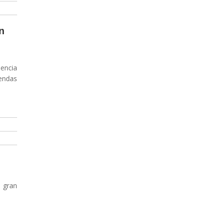
n
iencia
yendas
 gran