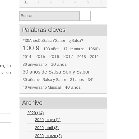
31
1
2
3
4
5
6
Palabras claves
#30AñosDeSalsaYSabor
¿Salsa?
100.9
103 años
17 de marzo
1960's
2015
2016
2017
2014
2018
2019
30 años
30 aniversario
m, la
30 años de Salsa Son y Sabor
ara su
30 años de Salsa y Sabor
31 años
34°
40 años
40 Aniversario Musical
Archivo
2020
(14)
2020, mayo
(1)
2020, abril
(3)
2020, marzo
(3)