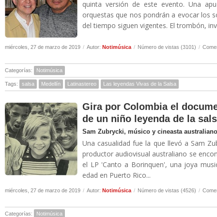
quinta versión de este evento. Una apu
orquestas que nos pondrán a evocar los s
del tiempo siguen vigentes. El trombón, inv
miércoles, 27 de marzo de 2019
/
Autor:
Notimúsica
/
Número de vistas (3101)
/
Comen
Categorías:
Notimúsica
Tags:
salsa
Medellín
Latinastereo
Las leyendas Vivas de la Salsa
Gira por Colombia el document
de un niño leyenda de la sal
Sam Zubrycki, músico y cineasta australiano,
Una casualidad fue la que llevó a Sam Zubr
productor audiovisual australiano se enco
el LP 'Canto a Borinquen', una joya mus
edad en Puerto Rico...
miércoles, 27 de marzo de 2019
/
Autor:
Notimúsica
/
Número de vistas (4526)
/
Comen
Categorías:
Notimúsica