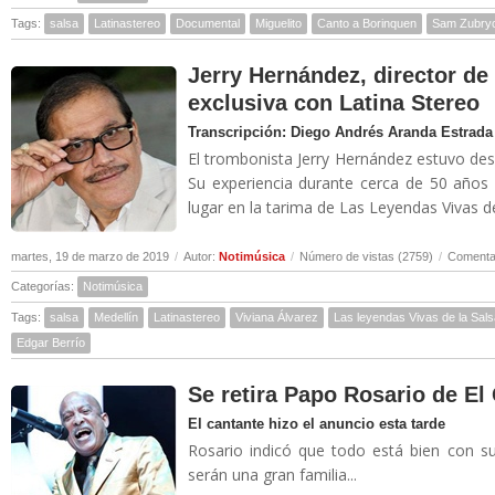
Tags:
salsa
Latinastereo
Documental
Miguelito
Canto a Borinquen
Sam Zubry
Jerry Hernández, director de 
exclusiva con Latina Stereo
Transcripción: Diego Andrés Aranda Estrada
El trombonista Jerry Hernández estuvo des
Su experiencia durante cerca de 50 años
lugar en la tarima de Las Leyendas Vivas de 
martes, 19 de marzo de 2019
/
Autor:
Notimúsica
/
Número de vistas (2759)
/
Comentar
Categorías:
Notimúsica
Tags:
salsa
Medellín
Latinastereo
Viviana Álvarez
Las leyendas Vivas de la Sals
Edgar Berrío
Se retira Papo Rosario de E
El cantante hizo el anuncio esta tarde
Rosario indicó que todo está bien con 
serán una gran familia...