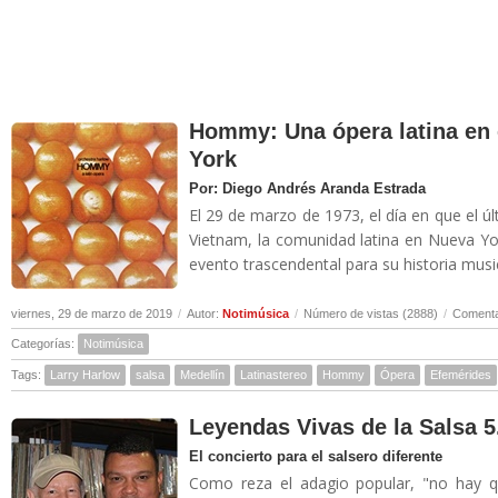
Hommy: Una ópera latina en 
York
Por: Diego Andrés Aranda Estrada
El 29 de marzo de 1973, el día en que el
Vietnam, la comunidad latina en Nueva Yo
evento trascendental para su historia musica
viernes, 29 de marzo de 2019
/
Autor:
Notimúsica
/
Número de vistas (2888)
/
Comenta
Categorías:
Notimúsica
Tags:
Larry Harlow
salsa
Medellín
Latinastereo
Hommy
Ópera
Efemérides
Leyendas Vivas de la Salsa 5
El concierto para el salsero diferente
Como reza el adagio popular, "no hay qu