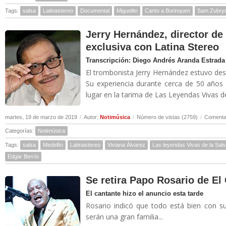
Tags:
salsa
Latinastereo
Documental
Miguelito
Canto a Borinquen
Sam Zubry
Jerry Hernández, director de 
exclusiva con Latina Stereo
Transcripción: Diego Andrés Aranda Estrada
El trombonista Jerry Hernández estuvo des
Su experiencia durante cerca de 50 años
lugar en la tarima de Las Leyendas Vivas de 
martes, 19 de marzo de 2019
/
Autor:
Notimúsica
/
Número de vistas (2759)
/
Comentar
Categorías:
Notimúsica
Tags:
salsa
Medellín
Latinastereo
Viviana Álvarez
Las leyendas Vivas de la Sals
Edgar Berrío
Se retira Papo Rosario de E
El cantante hizo el anuncio esta tarde
Rosario indicó que todo está bien con 
serán una gran familia...