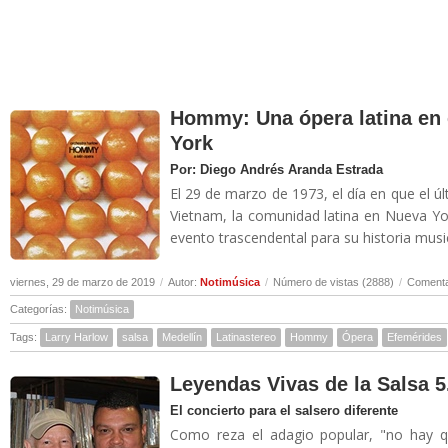
Hommy: Una ópera latina en 
York
Por: Diego Andrés Aranda Estrada
El 29 de marzo de 1973, el día en que el
Vietnam, la comunidad latina en Nueva Yo
evento trascendental para su historia musica
viernes, 29 de marzo de 2019
/
Autor:
Notimúsica
/
Número de vistas (2888)
/
Comenta
Categorías:
Notimúsica
Tags:
Larry Harlow
salsa
Medellín
Latinastereo
Hommy
Ópera
Efemérides
Leyendas Vivas de la Salsa 5
El concierto para el salsero diferente
Como reza el adagio popular, "no hay qu