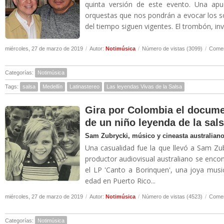
quinta versión de este evento. Una apu
orquestas que nos pondrán a evocar los s
del tiempo siguen vigentes. El trombón, inv
miércoles, 27 de marzo de 2019
/
Autor:
Notimúsica
/
Número de vistas (3099)
/
Comen
Categorías:
Notimúsica
Tags:
salsa
Medellín
Latinastereo
Las leyendas Vivas de la Salsa
Gira por Colombia el document
de un niño leyenda de la sal
Sam Zubrycki, músico y cineasta australiano,
Una casualidad fue la que llevó a Sam Zubr
productor audiovisual australiano se enco
el LP 'Canto a Borinquen', una joya mus
edad en Puerto Rico...
miércoles, 27 de marzo de 2019
/
Autor:
Notimúsica
/
Número de vistas (4523)
/
Comen
Categorías:
Notimúsica