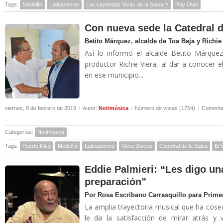
Tags:
Medellín
Latinastereo
Las Leyendas Vivas de la Salsa V
Ray Olan
Con nueva sede la Catedral d
Betito Márquez, alcalde de Toa Baja y Richie 
Así lo informó el alcalde Betito Márqu
productor Richie Viera, al dar a conocer 
en ese municipio...
viernes, 8 de febrero de 2019
/
Autor:
Notimúsica
/
Número de vistas (1754)
/
Comentar
Categorías:
Notimúsica
Tags:
Puerto Rico
Medellín
Latinastereo
Viera Discos
Catedral de la Salsa
El 
Eddie Palmieri: “Les digo un
preparación”
Por Rosa Escribano Carrasquillo para Prime
La amplia trayectoria musical que ha cose
le da la satisfacción de mirar atrás y