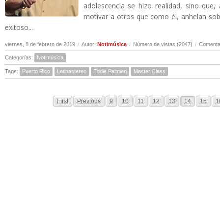
adolescencia se hizo realidad, sino que,
motivar a otros que como él, anhelan sobr
exitoso...
viernes, 8 de febrero de 2019
/
Autor:
Notimúsica
/
Número de vistas (2047)
/
Comentar
Categorías:
Notimúsica
Tags:
Puerto Rico
Latinastereo
Eddie Palmieri
Master Class
First
Previous
9
10
11
12
13
14
15
1