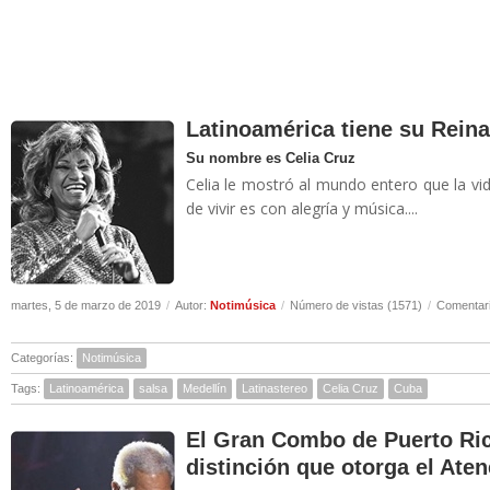
Latinoamérica tiene su Rein
Su nombre es Celia Cruz
Celia le mostró al mundo entero que la vi
de vivir es con alegría y música....
martes, 5 de marzo de 2019
/
Autor:
Notimúsica
/
Número de vistas (1571)
/
Comentari
Categorías:
Notimúsica
Tags:
Latinoamérica
salsa
Medellín
Latinastereo
Celia Cruz
Cuba
El Gran Combo de Puerto Ric
distinción que otorga el Ate