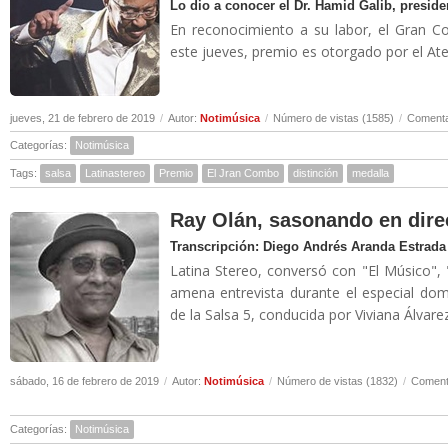
Lo dio a conocer el Dr. Hamid Galib, presiden
En reconocimiento a su labor, el Gran Co
este jueves, premio es otorgado por el Ate
jueves, 21 de febrero de 2019
/
Autor:
Notimúsica
/
Número de vistas (1585)
/
Comenta
Categorías:
Notimúsica
Tags:
salsa
Latinastereo
Premio
El Jran Combo
distinción
medalla
Ray Olán, sasonando en direc
Transcripción: Diego Andrés Aranda Estrada
Latina Stereo, conversó con "El Músico",
amena entrevista durante el especial dom
de la Salsa 5, conducida por Viviana Álvare
sábado, 16 de febrero de 2019
/
Autor:
Notimúsica
/
Número de vistas (1832)
/
Comenta
Categorías:
Notimúsica