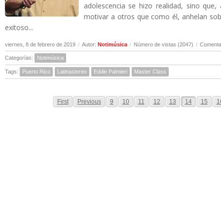
adolescencia se hizo realidad, sino que,
motivar a otros que como él, anhelan sobr
exitoso...
viernes, 8 de febrero de 2019
/
Autor:
Notimúsica
/
Número de vistas (2047)
/
Comentar
Categorías:
Notimúsica
Tags:
Puerto Rico
Latinastereo
Eddie Palmieri
Master Class
First
Previous
9
10
11
12
13
14
15
1