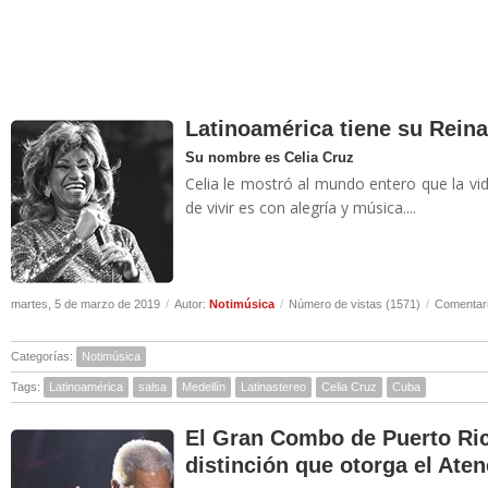
Latinoamérica tiene su Rein
Su nombre es Celia Cruz
Celia le mostró al mundo entero que la vi
de vivir es con alegría y música....
martes, 5 de marzo de 2019
/
Autor:
Notimúsica
/
Número de vistas (1571)
/
Comentari
Categorías:
Notimúsica
Tags:
Latinoamérica
salsa
Medellín
Latinastereo
Celia Cruz
Cuba
El Gran Combo de Puerto Ric
distinción que otorga el Ate