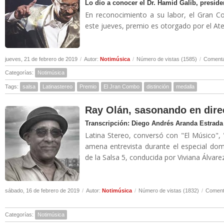
Lo dio a conocer el Dr. Hamid Galib, presiden
En reconocimiento a su labor, el Gran Co
este jueves, premio es otorgado por el Ate
jueves, 21 de febrero de 2019
/
Autor:
Notimúsica
/
Número de vistas (1585)
/
Comenta
Categorías:
Notimúsica
Tags:
salsa
Latinastereo
Premio
El Jran Combo
distinción
medalla
Ray Olán, sasonando en direc
Transcripción: Diego Andrés Aranda Estrada
Latina Stereo, conversó con "El Músico",
amena entrevista durante el especial dom
de la Salsa 5, conducida por Viviana Álvare
sábado, 16 de febrero de 2019
/
Autor:
Notimúsica
/
Número de vistas (1832)
/
Comenta
Categorías:
Notimúsica