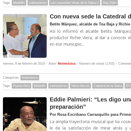
Tags:
Medellín
Latinastereo
Las Leyendas Vivas de la Salsa V
Ray Olan
Con nueva sede la Catedral d
Betito Márquez, alcalde de Toa Baja y Richie 
Así lo informó el alcalde Betito Márqu
productor Richie Viera, al dar a conocer 
en ese municipio...
viernes, 8 de febrero de 2019
/
Autor:
Notimúsica
/
Número de vistas (1753)
/
Comentar
Categorías:
Notimúsica
Tags:
Puerto Rico
Medellín
Latinastereo
Viera Discos
Catedral de la Salsa
El 
Eddie Palmieri: “Les digo un
preparación”
Por Rosa Escribano Carrasquillo para Prime
La amplia trayectoria musical que ha cose
le da la satisfacción de mirar atrás y