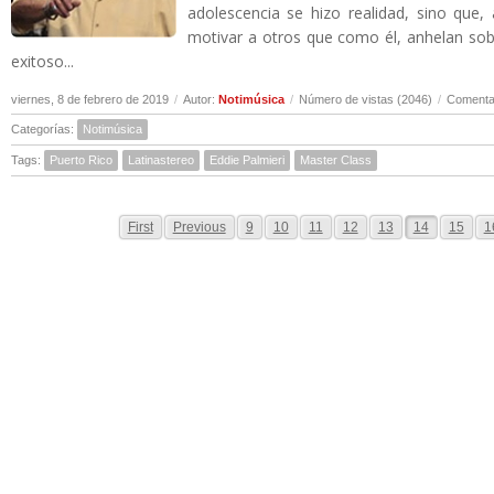
adolescencia se hizo realidad, sino que,
motivar a otros que como él, anhelan sobr
exitoso...
viernes, 8 de febrero de 2019
/
Autor:
Notimúsica
/
Número de vistas (2046)
/
Comentar
Categorías:
Notimúsica
Tags:
Puerto Rico
Latinastereo
Eddie Palmieri
Master Class
First
Previous
9
10
11
12
13
14
15
1