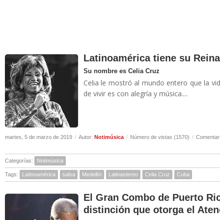
Latinoamérica tiene su Rein
Su nombre es Celia Cruz
Celia le mostró al mundo entero que la vi
de vivir es con alegría y música....
martes, 5 de marzo de 2019
/
Autor:
Notimúsica
/
Número de vistas (1570)
/
Comentari
Categorías:
Notimúsica
Tags:
Latinoamérica
salsa
Medellín
Latinastereo
Celia Cruz
Cuba
El Gran Combo de Puerto Ric
distinción que otorga el Ate