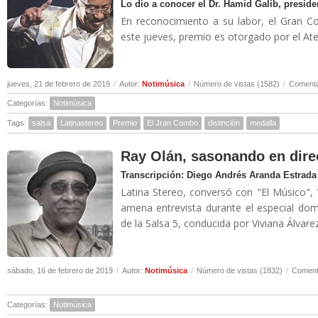
Lo dio a conocer el Dr. Hamid Galib, presiden
En reconocimiento a su labor, el Gran Co
este jueves, premio es otorgado por el Ate
jueves, 21 de febrero de 2019
/
Autor:
Notimúsica
/
Número de vistas (1582)
/
Comenta
Categorías:
Notimúsica
Tags:
salsa
Latinastereo
Premio
El Jran Combo
distinción
medalla
Ray Olán, sasonando en direc
Transcripción: Diego Andrés Aranda Estrada
Latina Stereo, conversó con "El Músico",
amena entrevista durante el especial dom
de la Salsa 5, conducida por Viviana Álvare
sábado, 16 de febrero de 2019
/
Autor:
Notimúsica
/
Número de vistas (1832)
/
Comenta
Categorías:
Notimúsica