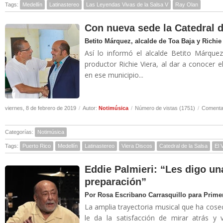
Tags:
Medellín
Latinastereo
Las Leyendas Vivas de la Salsa V
Ray Olan
Con nueva sede la Catedral d
Betito Márquez, alcalde de Toa Baja y Richie 
Así lo informó el alcalde Betito Márqu
productor Richie Viera, al dar a conocer 
en ese municipio...
viernes, 8 de febrero de 2019
/
Autor:
Notimúsica
/
Número de vistas (1751)
/
Comentar
Categorías:
Notimúsica
Tags:
Puerto Rico
Medellín
Latinastereo
Viera Discos
Catedral de la Salsa
El 
Eddie Palmieri: “Les digo un
preparación”
Por Rosa Escribano Carrasquillo para Prime
La amplia trayectoria musical que ha cose
le da la satisfacción de mirar atrás y