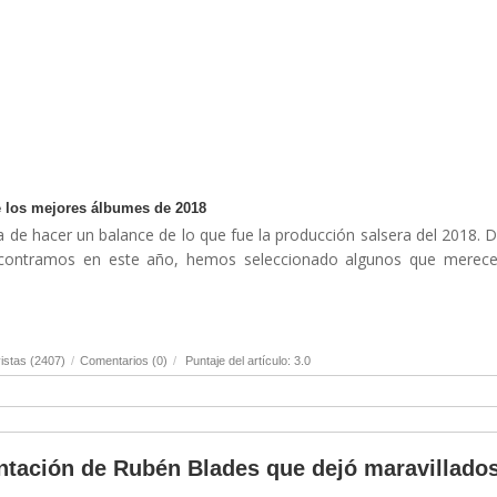
e los mejores álbumes de 2018
a de hacer un balance de lo que fue la producción salsera del 2018. 
ncontramos en este año, hemos seleccionado algunos que merece
istas (2407)
/
Comentarios (0)
/
Puntaje del artículo: 3.0
entación de Rubén Blades que dejó maravillado