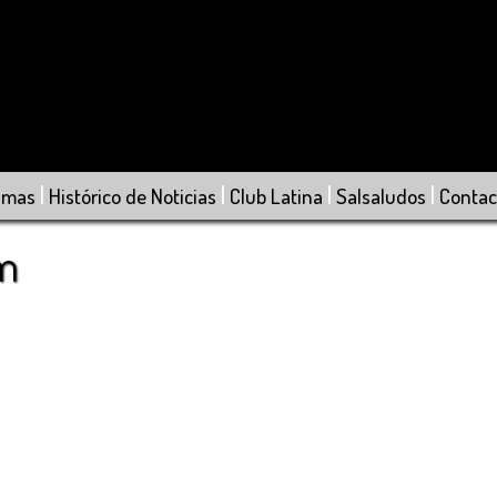
|
|
|
|
amas
Histórico de Noticias
Club Latina
Salsaludos
Contac
om