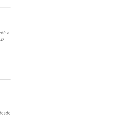
edé a
Luz
 desde