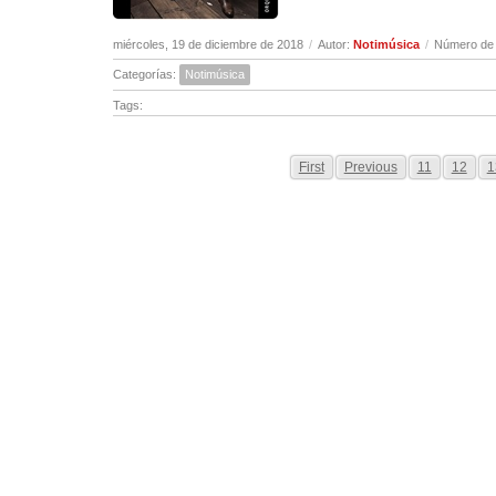
miércoles, 19 de diciembre de 2018
/
Autor:
Notimúsica
/
Número de 
Categorías:
Notimúsica
Tags:
First
Previous
11
12
1