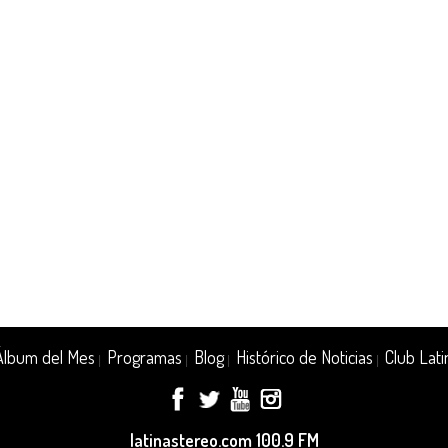
Álbum del Mes
Programas
Blog
Histórico de Noticias
Club Lati
|
|
|
|
latinastereo.com 100.9 FM