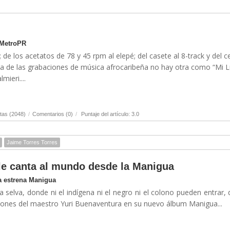
 MetroPR
de los acetatos de 78 y 45 rpm al elepé; del casete al 8-track y del c
toria de las grabaciones de música afrocaribeña no hay otra como “Mi 
ieri....
tas (2048)
/
Comentarios (0)
/
Puntaje del artículo: 3.0
Jaime Torres Torres
le canta al mundo desde la Manigua
a estrena Manigua
selva, donde ni el indígena ni el negro ni el colono pueden entrar,
ciones del maestro Yuri Buenaventura en su nuevo álbum Manigua...