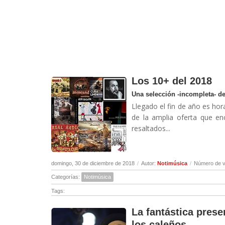
Los 10+ del 2018
Una selección -incompleta- d
Llegado el fin de año es hor
de la amplia oferta que e
resaltados...
domingo, 30 de diciembre de 2018
/
Autor:
Notimúsica
/
Número de v
Categorías:
Notimúsica
Tags:
La fantástica pres
los caleños