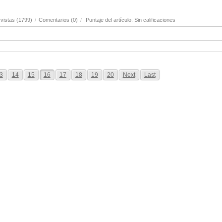
vistas (1799)
/
Comentarios (0)
/
Puntaje del artículo: Sin calificaciones
3
14
15
16
17
18
19
20
Next
Last