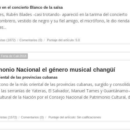
en el concierto Blanco de la salsa
ves, Rubén Blades -casi trotando- apareció en la tarima del concierto
ombrero, vestido de negro y su fiel amigo, el micrófono, le dio rienda
s...
stas (1872)
/
Comentarios (0)
/
Puntaje del artículo: 5.0
Feria de Cali 2018
monio Nacional el género musical changüí
ental de las provincias cubanas
tono de la más oriental de las provincias cubanas, surgido y consoli
 las serranías de Yateras, El Salvador, Manuel Tames y Guantánamo–
ltural de la Nación por el Consejo Nacional de Patrimonio Cultural, d
istas (1572)
/
Comentarios (0)
/
Puntaje del artículo: Sin calificaciones