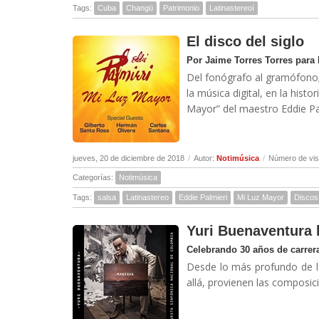
Tags:
Cuba
Changü
Patrimonio
Latinastereoí
El disco del siglo
Por Jaime Torres Torres para
Del fonógrafo al gramófono; 
la música digital, en la his
Mayor” del maestro Eddie Palm
jueves, 20 de diciembre de 2018
/
Autor:
Notimúsica
/
Número de vis
Categorías:
Notimúsica
Tags:
salsa
Latinastereo
Eddie Palmieri
Mi Luz Mayor
Discos
Yuri Buenaventura 
Celebrando 30 años de carrer
Desde lo más profundo de la 
allá, provienen las composi