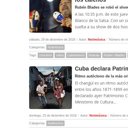
Rubén Blades se robó el show 
A las 10:35 p.m. de este jue
Blanco de la Salsa. Con un s
suelta a su show de dos hora
sábado, 29 de diciembre de 2018
/
Autor:
Notimúsica
/
Número de vi
Categorías:
Notimúsica
Tags:
concierto
salsa
Latinastereo
Noticias
Rubén >Blades
Cuba declara Patri
Ritmo autóctono de la más ori
El changüí es un ritmo autóc
entre los años 1871-1899 en
declarado ayer Patrimonio Cu
Ministerio de Cultura....
domingo, 23 de diciembre de 2018
/
Autor:
Notimúsica
/
Número de v
Categorías:
Notimúsica