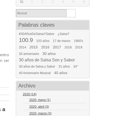
31
1
2
3
4
5
6
Palabras claves
#30AñosDeSalsaYSabor
¿Salsa?
100.9
103 años
17 de marzo
1960's
2015
2016
2017
2014
2018
2019
30 años
30 aniversario
Dentro
30 años de Salsa Son y Sabor
n ser
30 años de Salsa y Sabor
31 años
34°
40 años
40 Aniversario Musical
Archivo
2020
(14)
2020, mayo
(1)
2020, abril
(3)
s a
2020, marzo
(3)