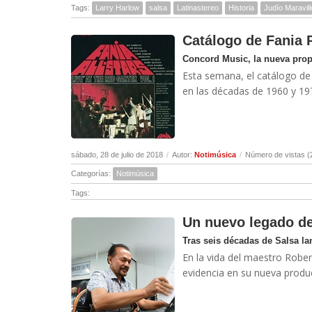
Tags:
Larry Harlow
salsa
Latinastereo
Historia
Judío Maravil
Catálogo de Fania 
Concord Music, la nueva prop
Esta semana, el catálogo de 
en las décadas de 1960 y 197
sábado, 28 de julio de 2018
/
Autor:
Notimúsica
/
Número de vistas (
Categorías:
Notimúsica
Tags:
Un nuevo legado de
Tras seis décadas de Salsa la
En la vida del maestro Roberto
evidencia en su nueva producc