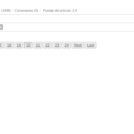
 (1948)
/
Comentarios (0)
/
Puntaje del artículo: 2.0
a
7
18
19
20
21
22
23
24
Next
Last