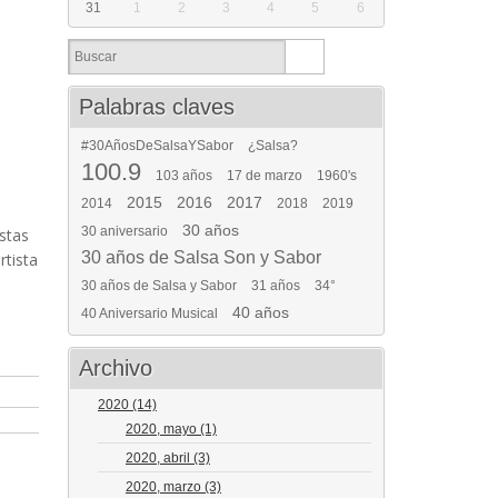
31
1
2
3
4
5
6
Palabras claves
#30AñosDeSalsaYSabor
¿Salsa?
100.9
103 años
17 de marzo
1960's
2015
2016
2017
2014
2018
2019
30 años
30 aniversario
istas
30 años de Salsa Son y Sabor
rtista
30 años de Salsa y Sabor
31 años
34°
40 años
40 Aniversario Musical
Archivo
2020
(14)
2020, mayo
(1)
2020, abril
(3)
2020, marzo
(3)