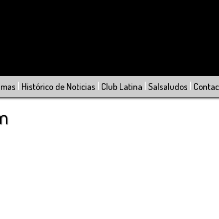
|
|
|
|
amas
Histórico de Noticias
Club Latina
Salsaludos
Contac
om