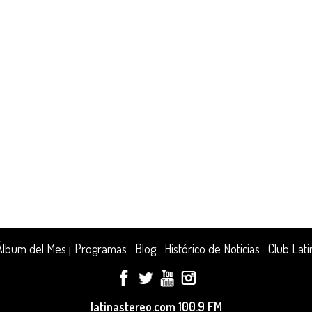
Álbum del Mes
Programas
Blog
Histórico de Noticias
Club Lati
|
|
|
|
latinastereo.com 100.9 FM