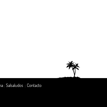
na
Salsaludos
Contacto
|
|