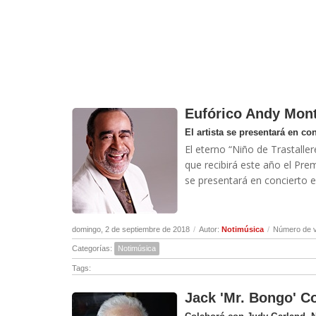
Eufórico Andy Mon
El artista se presentará en co
El eterno “Niño de Trastalle
que recibirá este año el Prem
se presentará en concierto e
domingo, 2 de septiembre de 2018
/
Autor:
Notimúsica
/
Número de v
Categorías:
Notimúsica
Tags:
Jack 'Mr. Bongo' Co