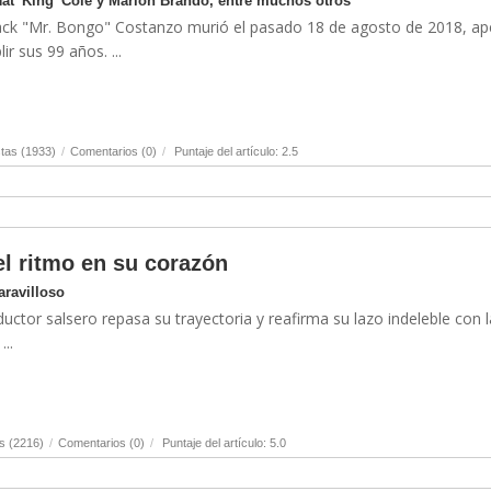
Nat' King 'Cole y Marlon Brando, entre muchos otros
Jack "Mr. Bongo" Costanzo murió el pasado 18 de agosto de 2018, a
r sus 99 años. ...
tas (1933)
/
Comentarios (0)
/
Puntaje del artículo: 2.5
el ritmo en su corazón
aravilloso
uctor salsero repasa su trayectoria y reafirma su lazo indeleble con l
..
s (2216)
/
Comentarios (0)
/
Puntaje del artículo: 5.0