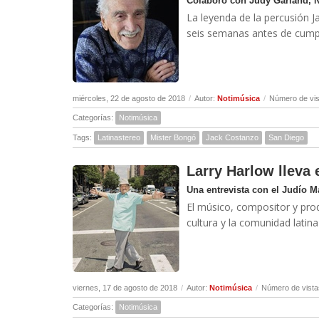
Colaboró ​​con Judy Garland, 
La leyenda de la percusión 
seis semanas antes de cumpli
miércoles, 22 de agosto de 2018
/
Autor:
Notimúsica
/
Número de vis
Categorías:
Notimúsica
Tags:
Latinastereo
Mister Bongó
Jack Costanzo
San Diego
Larry Harlow lleva 
Una entrevista con el Judío M
El músico, compositor y prod
cultura y la comunidad latina .
viernes, 17 de agosto de 2018
/
Autor:
Notimúsica
/
Número de vista
Categorías:
Notimúsica