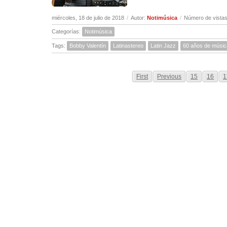
miércoles, 18 de julio de 2018
/
Autor:
Notimúsica
/
Número de vistas
Categorías:
Notimúsica
Tags:
Bobby Valentín
Latinastereo
Latin Jazz
60 años de músic
First
Previous
15
16
1