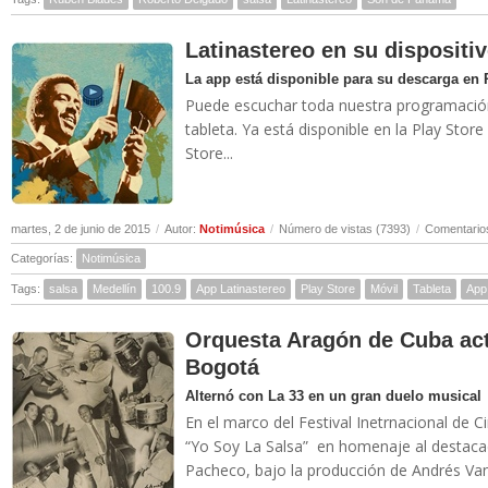
Latinastereo en su dispositi
La app está disponible para su descarga en 
Puede escuchar toda nuestra programación 
tableta. Ya está disponible en la Play Stor
Store...
martes, 2 de junio de 2015
/
Autor:
Notimúsica
/
Número de vistas (7393)
/
Comentarios
Categorías:
Notimúsica
Tags:
salsa
Medellín
100.9
App Latinastereo
Play Store
Móvil
Tableta
App
Orquesta Aragón de Cuba act
Bogotá
Alternó con La 33 en un gran duelo musical
En el marco del Festival Inetrnacional de C
“Yo Soy La Salsa” en homenaje al destacado
Pacheco, bajo la producción de Andrés Van