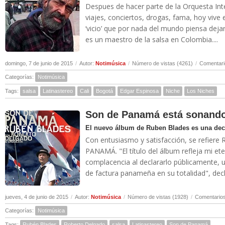
Despues de hacer parte de la Orquesta Inter
viajes, conciertos, drogas, fama, hoy vive e
‘vicio’ que por nada del mundo piensa dejar
es un maestro de la salsa en Colombia....
domingo, 7 de junio de 2015
/
Autor:
Notimúsica
/
Número de vistas (4261)
/
Comentari
Categorías:
Notimúsica
Tags:
salsa
Latinastereo
Cali
Bogotá
Edgar Espinosa
Niche
Los Niches
Son de Panamá está sonand
El nuevo álbum de Ruben Blades es una decl
Con entusiasmo y satisfacción, se refiere
PANAMÁ. "El título del álbum refleja mi et
complacencia al declararlo públicamente,
de factura panameña en su totalidad", decla
jueves, 4 de junio de 2015
/
Autor:
Notimúsica
/
Número de vistas (1928)
/
Comentarios
Categorías:
Notimúsica
Tags:
Rubén Blades
Roberto Delgado
salsa
Latinastereo
Son de Panamá