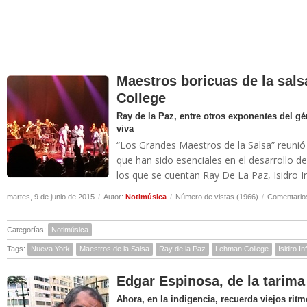
Maestros boricuas de la sal
College
Ray de la Paz, entre otros exponentes del g
viva
“Los Grandes Maestros de la Salsa” reuni
que han sido esenciales en el desarrollo d
los que se cuentan Ray De La Paz, Isidro I
martes, 9 de junio de 2015
/
Autor:
Notimúsica
/
Número de vistas (1966)
/
Comentarios
Categorías:
Notimúsica
Tags:
Nueva York
Maestros de la Salsa
Ray de la Paz
Lehman College
Isidro In
Edgar Espinosa, de la tarima 
Ahora, en la indigencia, recuerda viejos ritm