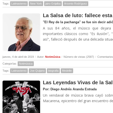
Tags:
Latinastereo
New York
jairo Grijalba
Arsenio Rodríguez
La Salsa de luto: fallece es
"El Rey de la pachanga" se fue sin decir adi
A sus 84 años, el músico que dejara 
importantes clásicos como "Es ilusión", 
así", falleció después de una delicada situa
jueves, 4 de abril de 2019
/
Autor:
Notimúsica
/
Número de vistas (2587)
/
Comentarios
Categorías:
Notimúsica
Tags:
Latinastereo
Joe Quijano
biografia
Medellin
Las Leyendas Vivas de la Sal
Por: Diego Andrés Aranda Estrada
Un vendaval de música brava cayó sobre
Macarena, epicentro del gran encuentro de 