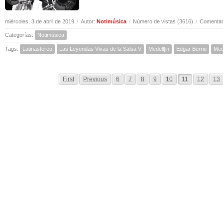
miércoles, 3 de abril de 2019
/
Autor:
Notimúsica
/
Número de vistas (3616)
/
Comentar
Categorías:
Notimúsica
Tags:
Latinastereo
Las Leyendas Vivas de la Salsa V
Medell[in
Edgar Berrio
Med
First
Previous
6
7
8
9
10
11
12
13