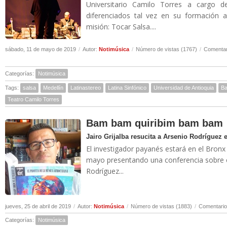
Universitario Camilo Torres a cargo 
diferenciados tal vez en su formación 
misión: Tocar Salsa....
sábado, 11 de mayo de 2019
/
Autor:
Notimúsica
/
Número de vistas (1767)
/
Comentar
Categorías:
Notimúsica
Tags:
salsa
Medellín
Latinastereo
Latina Sinfónico
Universidad de Antioquia
Ba
Teatro Camilo Torres
Bam bam quiribim bam bam
Jairo Grijalba resucita a Arsenio Rodríguez
El investigador payanés estará en el Bronx
mayo presentando una conferencia sobre 
Rodríguez...
jueves, 25 de abril de 2019
/
Autor:
Notimúsica
/
Número de vistas (1883)
/
Comentario
Categorías:
Notimúsica