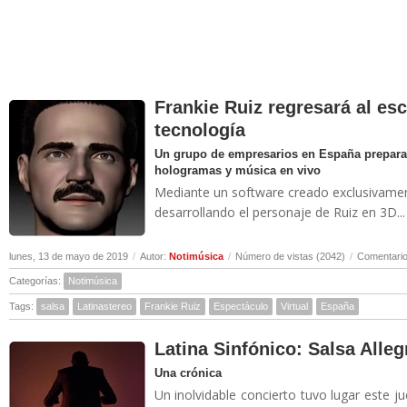
Frankie Ruiz regresará al esc
tecnología
Un grupo de empresarios en España prepara
hologramas y música en vivo
Mediante un software creado exclusivamente
desarrollando el personaje de Ruiz en 3D...
lunes, 13 de mayo de 2019
/
Autor:
Notimúsica
/
Número de vistas (2042)
/
Comentario
Categorías:
Notimúsica
Tags:
salsa
Latinastereo
Frankie Ruiz
Espectáculo
Virtual
España
Latina Sinfónico: Salsa Allegr
Una crónica
Un inolvidable concierto tuvo lugar este j