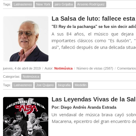
Tags:
Latinastereo
New York
jairo Grijalba
Arsenio Rodríguez
La Salsa de luto: fallece es
"El Rey de la pachanga" se fue sin decir adi
A sus 84 años, el músico que dejara 
importantes clásicos como "Es ilusión", 
así", falleció después de una delicada situa
jueves, 4 de abril de 2019
/
Autor:
Notimúsica
/
Número de vistas (2587)
/
Comentarios
Categorías:
Notimúsica
Tags:
Latinastereo
Joe Quijano
biografia
Medellin
Las Leyendas Vivas de la Sal
Por: Diego Andrés Aranda Estrada
Un vendaval de música brava cayó sobre
Macarena, epicentro del gran encuentro de 