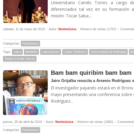
Universitario Camilo Torres a cargo 
diferenciados tal vez en su formación 
misión: Tocar Salsa....
sábado, 11 de mayo de 2019
/
Autor:
Notimúsica
/
Número de vistas (1767)
/
Comentar
Categorías:
Notimúsica
Tags:
salsa
Medellín
Latinastereo
Latina Sinfónico
Universidad de Antioquia
Ba
Teatro Camilo Torres
Bam bam quiribim bam bam
Jairo Grijalba resucita a Arsenio Rodríguez
El investigador payanés estará en el Bronx
mayo presentando una conferencia sobre 
Rodríguez...
jueves, 25 de abril de 2019
/
Autor:
Notimúsica
/
Número de vistas (1882)
/
Comentario
Categorías:
Notimúsica