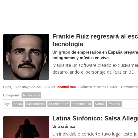
Frankie Ruiz regresará al esc
tecnología
Un grupo de empresarios en España prepara
hologramas y música en vivo
Mediante un software creado exclusivamente
desarrollando el personaje de Ruiz en 3D...
lunes, 13 de mayo de 2019
/
Autor:
Notimúsica
/
Número de vistas (2042)
/
Comentario
Categorías:
Notimúsica
Tags:
salsa
Latinastereo
Frankie Ruiz
Espectáculo
Virtual
España
Latina Sinfónico: Salsa Allegr
Una crónica
Un inolvidable concierto tuvo lugar este j