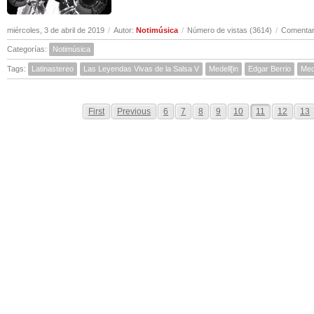
miércoles, 3 de abril de 2019
/
Autor:
Notimúsica
/
Número de vistas (3614)
/
Comentar
Categorías:
Notimúsica
Tags:
Latinastereo
Las Leyendas Vivas de la Salsa V
Medell[in
Edgar Berrio
Med
First
Previous
6
7
8
9
10
11
12
13