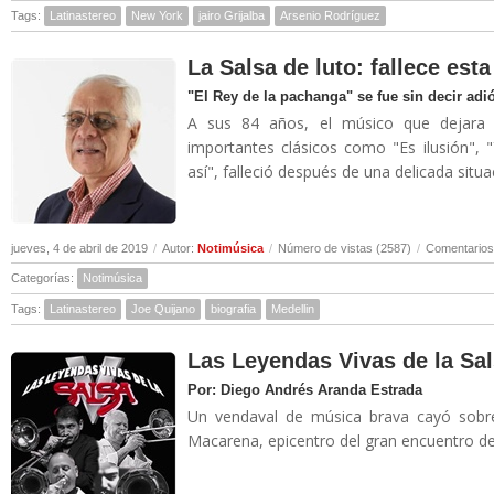
Tags:
Latinastereo
New York
jairo Grijalba
Arsenio Rodríguez
La Salsa de luto: fallece es
"El Rey de la pachanga" se fue sin decir adi
A sus 84 años, el músico que dejara 
importantes clásicos como "Es ilusión", 
así", falleció después de una delicada situa
jueves, 4 de abril de 2019
/
Autor:
Notimúsica
/
Número de vistas (2587)
/
Comentarios
Categorías:
Notimúsica
Tags:
Latinastereo
Joe Quijano
biografia
Medellin
Las Leyendas Vivas de la Sal
Por: Diego Andrés Aranda Estrada
Un vendaval de música brava cayó sobre
Macarena, epicentro del gran encuentro de 