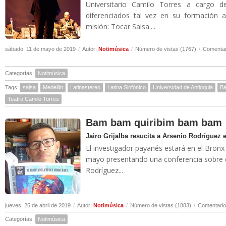
Universitario Camilo Torres a cargo 
diferenciados tal vez en su formación 
misión: Tocar Salsa....
sábado, 11 de mayo de 2019
/
Autor:
Notimúsica
/
Número de vistas (1767)
/
Comentar
Categorías:
Notimúsica
Tags:
salsa
Medellín
Latinastereo
Latina Sinfónico
Universidad de Antioquia
Ba
Teatro Camilo Torres
Bam bam quiribim bam bam
Jairo Grijalba resucita a Arsenio Rodríguez
El investigador payanés estará en el Bronx
mayo presentando una conferencia sobre 
Rodríguez...
jueves, 25 de abril de 2019
/
Autor:
Notimúsica
/
Número de vistas (1883)
/
Comentario
Categorías:
Notimúsica