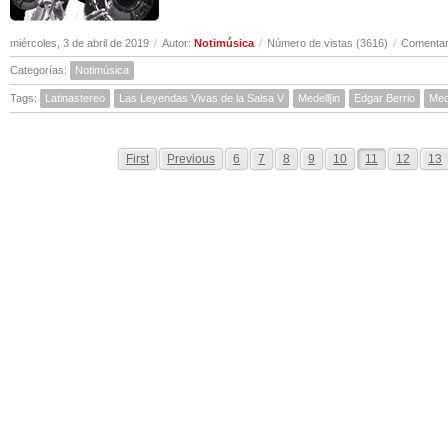
miércoles, 3 de abril de 2019
/
Autor:
Notimúsica
/
Número de vistas (3616)
/
Comentar
Categorías:
Notimúsica
Tags:
Latinastereo
Las Leyendas Vivas de la Salsa V
Medell[in
Edgar Berrio
Med
First
Previous
6
7
8
9
10
11
12
13