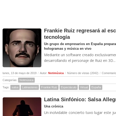
Frankie Ruiz regresará al esc
tecnología
Un grupo de empresarios en España prepara
hologramas y música en vivo
Mediante un software creado exclusivamente
desarrollando el personaje de Ruiz en 3D...
lunes, 13 de mayo de 2019
/
Autor:
Notimúsica
/
Número de vistas (2042)
/
Comentario
Categorías:
Notimúsica
Tags:
salsa
Latinastereo
Frankie Ruiz
Espectáculo
Virtual
España
Latina Sinfónico: Salsa Allegr
Una crónica
Un inolvidable concierto tuvo lugar este j