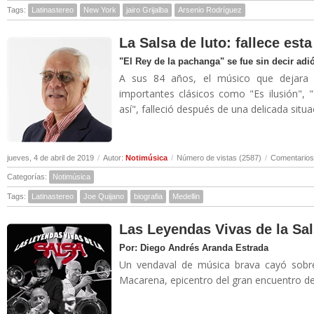
Tags:
Latinastereo
New York
jairo Grijalba
Arsenio Rodríguez
La Salsa de luto: fallece es
"El Rey de la pachanga" se fue sin decir adi
A sus 84 años, el músico que dejara 
importantes clásicos como "Es ilusión", 
así", falleció después de una delicada situa
jueves, 4 de abril de 2019
/
Autor:
Notimúsica
/
Número de vistas (2587)
/
Comentarios
Categorías:
Notimúsica
Tags:
Latinastereo
Joe Quijano
biografia
Medellin
Las Leyendas Vivas de la Sal
Por: Diego Andrés Aranda Estrada
Un vendaval de música brava cayó sobre
Macarena, epicentro del gran encuentro de 