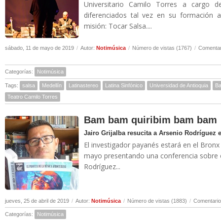
Universitario Camilo Torres a cargo 
diferenciados tal vez en su formación 
misión: Tocar Salsa....
sábado, 11 de mayo de 2019
/
Autor:
Notimúsica
/
Número de vistas (1767)
/
Comentar
Categorías:
Notimúsica
Tags:
salsa
Medellín
Latinastereo
Latina Sinfónico
Universidad de Antioquia
Ba
Teatro Camilo Torres
Bam bam quiribim bam bam
Jairo Grijalba resucita a Arsenio Rodríguez
El investigador payanés estará en el Bronx
mayo presentando una conferencia sobre 
Rodríguez...
jueves, 25 de abril de 2019
/
Autor:
Notimúsica
/
Número de vistas (1883)
/
Comentario
Categorías:
Notimúsica