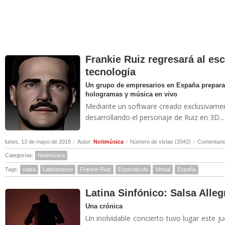
Frankie Ruiz regresará al esc
tecnología
Un grupo de empresarios en España prepara
hologramas y música en vivo
Mediante un software creado exclusivamente
desarrollando el personaje de Ruiz en 3D...
lunes, 13 de mayo de 2019
/
Autor:
Notimúsica
/
Número de vistas (2042)
/
Comentario
Categorías:
Notimúsica
Tags:
salsa
Latinastereo
Frankie Ruiz
Espectáculo
Virtual
España
Latina Sinfónico: Salsa Allegr
Una crónica
Un inolvidable concierto tuvo lugar este j