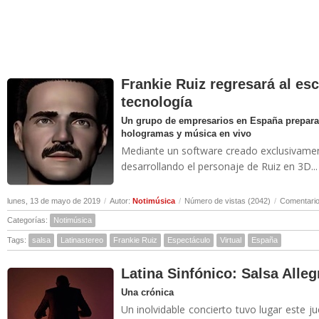
Frankie Ruiz regresará al esc
tecnología
Un grupo de empresarios en España prepara
hologramas y música en vivo
Mediante un software creado exclusivamente
desarrollando el personaje de Ruiz en 3D...
lunes, 13 de mayo de 2019
/
Autor:
Notimúsica
/
Número de vistas (2042)
/
Comentario
Categorías:
Notimúsica
Tags:
salsa
Latinastereo
Frankie Ruiz
Espectáculo
Virtual
España
Latina Sinfónico: Salsa Allegr
Una crónica
Un inolvidable concierto tuvo lugar este j