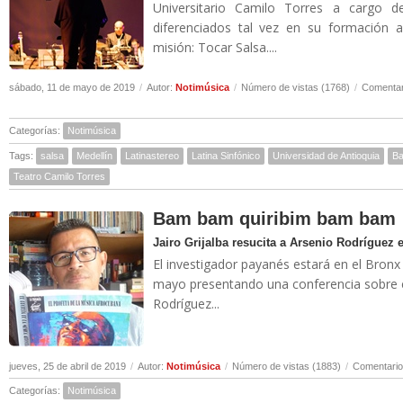
Universitario Camilo Torres a cargo 
diferenciados tal vez en su formación 
misión: Tocar Salsa....
sábado, 11 de mayo de 2019
/
Autor:
Notimúsica
/
Número de vistas (1768)
/
Comentar
Categorías:
Notimúsica
Tags:
salsa
Medellín
Latinastereo
Latina Sinfónico
Universidad de Antioquia
Ba
Teatro Camilo Torres
Bam bam quiribim bam bam
Jairo Grijalba resucita a Arsenio Rodríguez
El investigador payanés estará en el Bronx
mayo presentando una conferencia sobre 
Rodríguez...
jueves, 25 de abril de 2019
/
Autor:
Notimúsica
/
Número de vistas (1883)
/
Comentario
Categorías:
Notimúsica