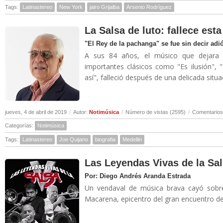
Tags:
Latinastereo
New York
jairo Grijalba
Arsenio Rodríguez
La Salsa de luto: fallece es
"El Rey de la pachanga" se fue sin decir adi
A sus 84 años, el músico que dejara 
importantes clásicos como "Es ilusión", 
así", falleció después de una delicada situa
jueves, 4 de abril de 2019
/
Autor:
Notimúsica
/
Número de vistas (2595)
/
Comentarios
Categorías:
Notimúsica
Tags:
Latinastereo
Joe Quijano
biografia
Medellin
Las Leyendas Vivas de la Sal
Por: Diego Andrés Aranda Estrada
Un vendaval de música brava cayó sobre
Macarena, epicentro del gran encuentro de 