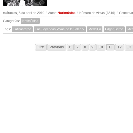
miércoles, 3 de abril de 2019
/
Autor:
Notimúsica
/
Número de vistas (3616)
/
Comentar
Categorías:
Notimúsica
Tags:
Latinastereo
Las Leyendas Vivas de la Salsa V
Medell[in
Edgar Berrio
Med
First
Previous
6
7
8
9
10
11
12
13