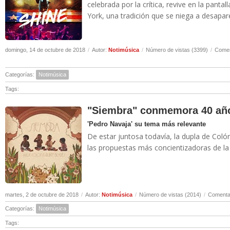
celebrada por la crítica, revive en la panta
York, una tradición que se niega a desaparec
domingo, 14 de octubre de 2018
/
Autor:
Notimúsica
/
Número de vistas (3399)
/
Comen
Categorías:
Notimúsica
Tags:
"Siembra" conmemora 40 año
'Pedro Navaja' su tema más relevante
De estar juntosa todavía, la dupla de Col
las propuestas más concientizadoras de la m
martes, 2 de octubre de 2018
/
Autor:
Notimúsica
/
Número de vistas (2014)
/
Comentar
Categorías:
Notimúsica
Tags: