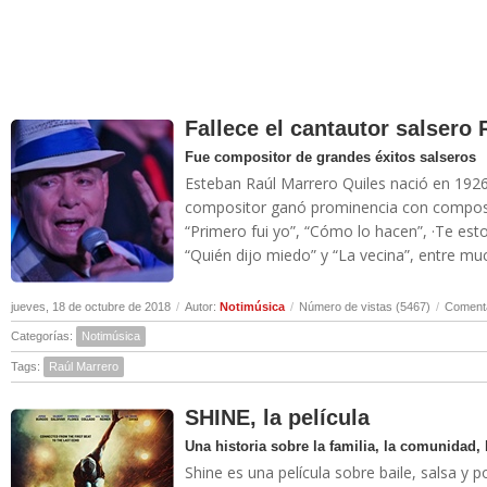
Fallece el cantautor salsero
Fue compositor de grandes éxitos salseros
Esteban Raúl Marrero Quiles nació en 1926 
compositor ganó prominencia con composi
“Primero fui yo”, “Cómo lo hacen”, ·Te esto
“Quién dijo miedo” y “La vecina”, entre much
jueves, 18 de octubre de 2018
/
Autor:
Notimúsica
/
Número de vistas (5467)
/
Comenta
Categorías:
Notimúsica
Tags:
Raúl Marrero
SHINE, la película
Una historia sobre la familia, la comunidad, 
Shine es una película sobre baile, salsa y p