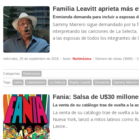
Familia Leavitt aprieta más 
Enmienda demanda para incluir a esposas 
Sammy Marrero sigue demandado por la fam
interpretando las canciones de La Selecta
a las esposas de todos los integrantes de 
miércoles, 26 de septiembre de 2018
/
Autor:
Notimúsica
/
Número de vistas (3668)
/
C
Categorías:
Notimúsica
Tags:
salsa
Latinastereo
La Selecta
Raphy Leavitt
Demanda
Sammy Marrerr
Fania: Salsa de U$30 millone
La venta de su catálogo trae de vuelta a la ac
La venta de su catálogo trae de vuelta a la
Nueva York, lanzó a mitos latinos como Ru
Lavoe...