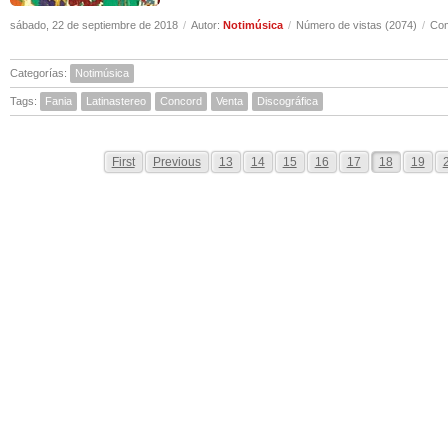
sábado, 22 de septiembre de 2018
/
Autor:
Notimúsica
/
Número de vistas (2074)
/
Com
Categorías:
Notimúsica
Tags:
Fania
Latinastereo
Concord
Venta
Discográfica
First
Previous
13
14
15
16
17
18
19