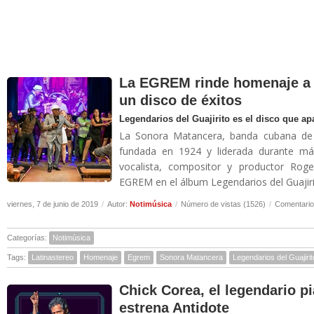
La EGREM rinde homenaje a 
un disco de éxitos
Legendarios del Guajirito es el disco que a
La Sonora Matancera, banda cubana de b
fundada en 1924 y liderada durante más
vocalista, compositor y productor Rog
EGREM en el álbum Legendarios del Guajirit
viernes, 7 de junio de 2019
/
Autor:
Notimúsica
/
Número de vistas (1526)
/
Comentario
Categorías:
Notimúsica
Tags:
Latinastereo
Homenaje
Egrem
Sonora Matancera
Legendarios del Guajirit
Chick Corea, el legendario p
estrena Antidote