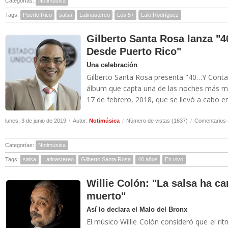
Categorías:
Notimúsica
Tags:
Puerto Rico
salsa
Latinastereo
Los 5+
Lalo Rodríguez
Gilberto Santa Rosa lanza 
Desde Puerto Rico"
Una celebración
Gilberto Santa Rosa presenta "40…Y Conta
álbum que capta una de las noches más mág
17 de febrero, 2018, que se llevó a cabo en
lunes, 3 de junio de 2019
/
Autor:
Notimúsica
/
Número de vistas (1637)
/
Comentarios 
Categorías:
Notimúsica
Tags:
salsa
Latinastereo
Gilberto Santa Rosa
40 años
En vivo
Willie Colón: "La salsa ha c
muerto"
Así lo declara el Malo del Bronx
El músico Willie Colón consideró que el r