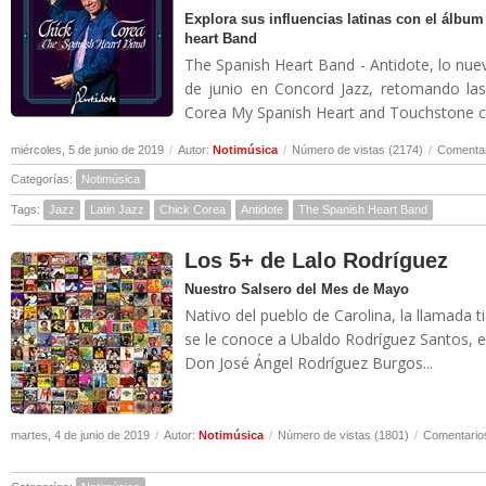
Explora sus influencias latinas con el álb
heart Band
The Spanish Heart Band - Antidote, lo nue
de junio en Concord Jazz, retomando las
Corea My Spanish Heart and Touchstone con
miércoles, 5 de junio de 2019
/
Autor:
Notimúsica
/
Número de vistas (2174)
/
Comentar
Categorías:
Notimúsica
Tags:
Jazz
Latin Jazz
Chick Corea
Antidote
The Spanish Heart Band
Los 5+ de Lalo Rodríguez
Nuestro Salsero del Mes de Mayo
Nativo del pueblo de Carolina, la llamada 
se le conoce a Ubaldo Rodríguez Santos, e
Don José Ángel Rodríguez Burgos...
martes, 4 de junio de 2019
/
Autor:
Notimúsica
/
Número de vistas (1801)
/
Comentarios