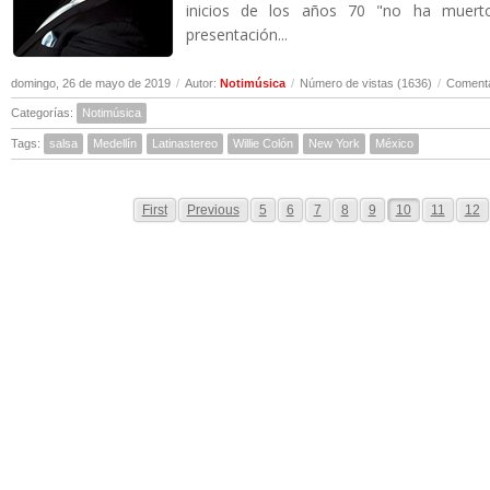
inicios de los años 70 "no ha muert
presentación...
domingo, 26 de mayo de 2019
/
Autor:
Notimúsica
/
Número de vistas (1636)
/
Comenta
Categorías:
Notimúsica
Tags:
salsa
Medellín
Latinastereo
Willie Colón
New York
México
First
Previous
5
6
7
8
9
10
11
12