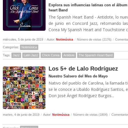
Explora sus influencias latinas con el álb
heart Band
The Spanish Heart Band - Antidote, lo nue
de junio en Concord Jazz, retomando las
Corea My Spanish Heart and Touchstone con
miércoles, 5 de junio de 2019
/
Autor:
Notimúsica
/
Número de vistas (2176)
/
Comentar
Categorías:
Notimúsica
Tags:
Jazz
Latin Jazz
Chick Corea
Antidote
The Spanish Heart Band
Los 5+ de Lalo Rodríguez
Nuestro Salsero del Mes de Mayo
Nativo del pueblo de Carolina, la llamada 
se le conoce a Ubaldo Rodríguez Santos, e
Don José Ángel Rodríguez Burgos...
martes, 4 de junio de 2019
/
Autor:
Notimúsica
/
Número de vistas (1804)
/
Comentarios