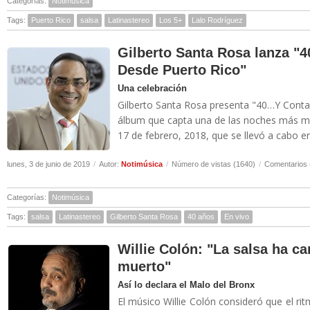
Categorías:
Notimúsica
Tags:
Puerto Rico
salsa
Latinastereo
Los 5+
Lalo Rodríguez
Gilberto Santa Rosa lanza 
Desde Puerto Rico"
Una celebración
Gilberto Santa Rosa presenta "40…Y Conta
álbum que capta una de las noches más mág
17 de febrero, 2018, que se llevó a cabo en
lunes, 3 de junio de 2019
/
Autor:
Notimúsica
/
Número de vistas (1640)
/
Comentarios 
Categorías:
Notimúsica
Tags:
salsa
Latinastereo
Gilberto Santa Rosa
40 años
En vivo
Willie Colón: "La salsa ha c
muerto"
Así lo declara el Malo del Bronx
El músico Willie Colón consideró que el r