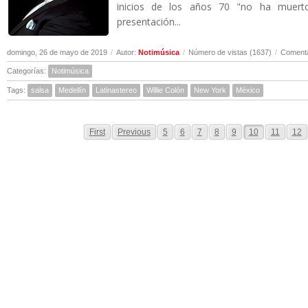
inicios de los años 70 "no ha muert
presentación...
domingo, 26 de mayo de 2019
/
Autor:
Notimúsica
/
Número de vistas (1637)
/
Comenta
Categorías:
Notimúsica
Tags:
salsa
Medellín
Latinastereo
Willie Colón
New York
México
First
Previous
5
6
7
8
9
10
11
12