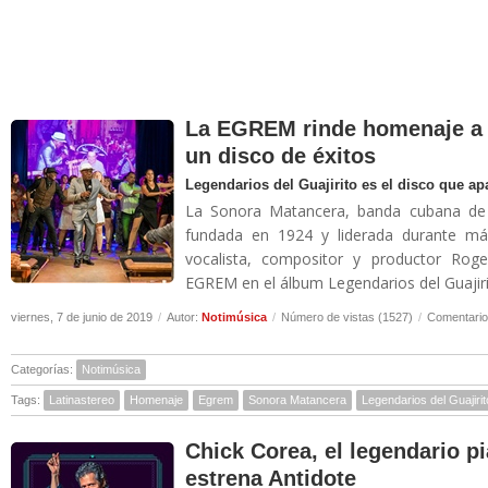
La EGREM rinde homenaje a 
un disco de éxitos
Legendarios del Guajirito es el disco que a
La Sonora Matancera, banda cubana de b
fundada en 1924 y liderada durante más
vocalista, compositor y productor Rog
EGREM en el álbum Legendarios del Guajirit
viernes, 7 de junio de 2019
/
Autor:
Notimúsica
/
Número de vistas (1527)
/
Comentario
Categorías:
Notimúsica
Tags:
Latinastereo
Homenaje
Egrem
Sonora Matancera
Legendarios del Guajirit
Chick Corea, el legendario p
estrena Antidote