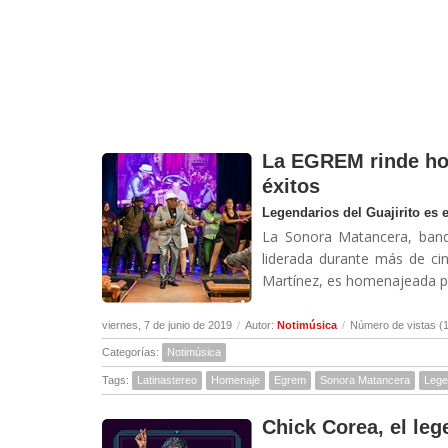
La EGREM rinde ho
éxitos
Legendarios del Guajirito es 
La Sonora Matancera, band
liderada durante más de cin
Martínez, es homenajeada po
viernes, 7 de junio de 2019
/
Autor:
Notimúsica
/
Número de vistas (
Categorías:
Notimúsica
Tags:
Latinastereo
Homenaje
Egrem
Sonora Matancera
Legen
Chick Corea, el leg