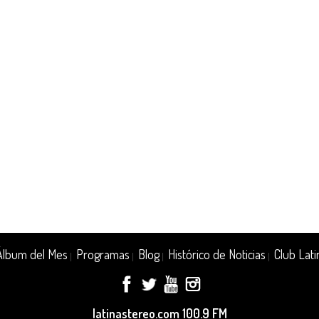
Álbum del Mes
Programas
Blog
Histórico de Noticias
Club Lati
|
|
|
|
latinastereo.com 100.9 FM