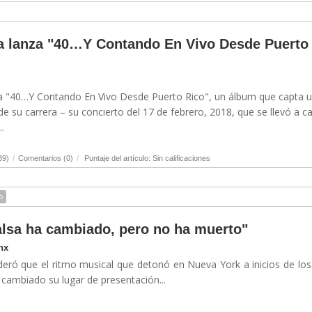
a lanza "40…Y Contando En Vivo Desde Puerto
ta "40…Y Contando En Vivo Desde Puerto Rico", un álbum que capta 
 su carrera – su concierto del 17 de febrero, 2018, que se llevó a c
.
39)
/
Comentarios (0)
/
Puntaje del artículo: Sin calificaciones
o
salsa ha cambiado, pero no ha muerto"
nx
ideró que el ritmo musical que detonó en Nueva York a inicios de lo
cambiado su lugar de presentación...