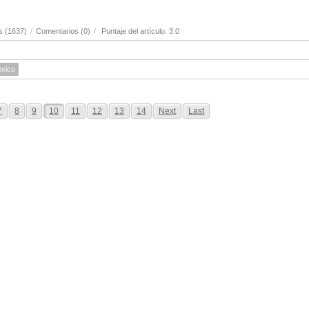
s (1637)
/
Comentarios (0)
/
Puntaje del artículo: 3.0
xico
7
8
9
10
11
12
13
14
Next
Last