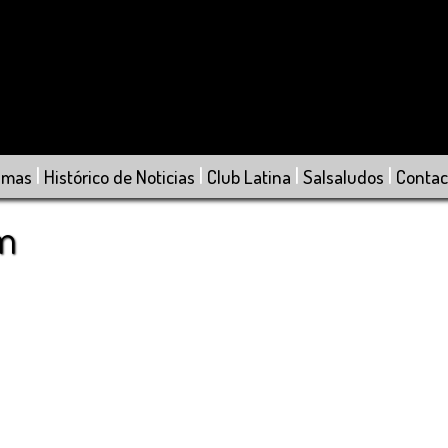
|
|
|
|
amas
Histórico de Noticias
Club Latina
Salsaludos
Contac
om