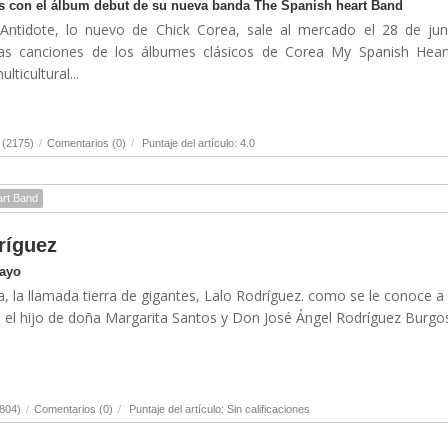
nas con el álbum debut de su nueva banda The Spanish heart Band
Antidote, lo nuevo de Chick Corea, sale al mercado el 28 de jun
as canciones de los álbumes clásicos de Corea My Spanish Hear
ticultural...
 (2175)
/
Comentarios (0)
/
Puntaje del artículo: 4.0
art Band
ríguez
Mayo
a, la llamada tierra de gigantes, Lalo Rodríguez. como se le conoce a
 el hijo de doña Margarita Santos y Don José Ángel Rodríguez Burgos.
804)
/
Comentarios (0)
/
Puntaje del artículo: Sin calificaciones