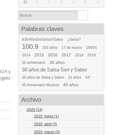
31
1
2
3
4
5
6
Palabras claves
#30AñosDeSalsaYSabor
¿Salsa?
100.9
103 años
17 de marzo
1960's
2015
2016
2017
2014
2018
2019
30 años
30 aniversario
30 años de Salsa Son y Sabor
924 y
ogelio
30 años de Salsa y Sabor
31 años
34°
40 años
40 Aniversario Musical
Archivo
2020
(14)
2020, mayo
(1)
2020, abril
(3)
2020, marzo
(3)