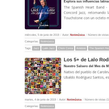
Explora sus influencias lati
The Spanish Heart Band - 
Concord Jazz, retomando l
Touchstone con un octeto mul
miércoles, 5 de junio de 2019
/
Autor:
Notimúsica
/
Número de vistas
Categorías:
Notimúsica
Tags:
Jazz
Latin Jazz
Chick Corea
Antidote
The Spanish He
Los 5+ de Lalo Rod
Nuestro Salsero del Mes de 
Nativo del pueblo de Carolin
Ubaldo Rodríguez Santos, es
martes, 4 de junio de 2019
/
Autor:
Notimúsica
/
Número de vistas (1
Categorías:
Notimúsica