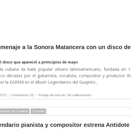
menaje a la Sonora Matancera con un disco de
el disco que apareció a primcipios de mayo
a cubana de baile popular urbano latinoamericano, fundada en 1
co décadas por el guitarrista, vocalista, compositor y productor R
r la EGREM en el álbum Legendarios del Guajirito...
1527)
/
Comentarios (0)
/
Puntaje del artículo: Sin calificaciones
darios del Guajirito
Conjunto
endario pianista y compositor estrena Antidote