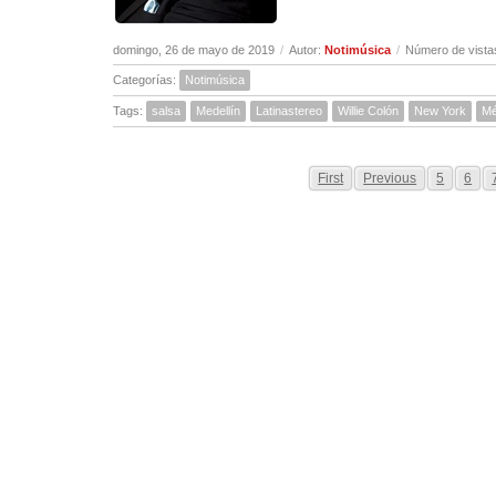
domingo, 26 de mayo de 2019
/
Autor:
Notimúsica
/
Número de vista
Categorías:
Notimúsica
Tags:
salsa
Medellín
Latinastereo
Willie Colón
New York
Mé
First
Previous
5
6