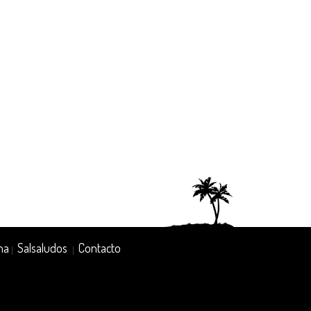
na
Salsaludos
Contacto
|
|