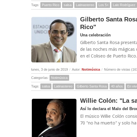
Tags:
Puerto Rico
salsa
Latinastereo
Los 5+
Lalo Rodríguez
Gilberto Santa Ros
Rico"
Una celebración
Gilberto Santa Rosa presen
de las noches más mágicas de
en el Coliseo de Puerto Rico..
lunes, 3 de junio de 2019
/
Autor:
Notimúsica
/
Número de vistas (16
Categorías:
Notimúsica
Tags:
salsa
Latinastereo
Gilberto Santa Rosa
40 años
En viv
Willie Colón: "La 
Así lo declara el Malo del Bro
El músico Willie Colón cons
70 "no ha muerto" y solo ha 