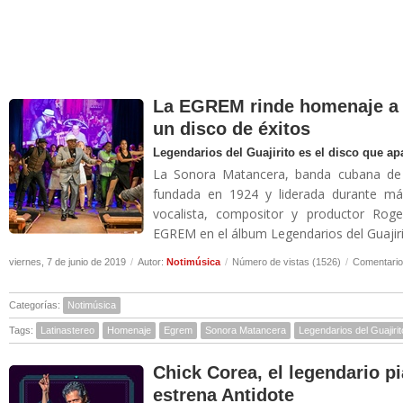
La EGREM rinde homenaje a 
un disco de éxitos
Legendarios del Guajirito es el disco que a
La Sonora Matancera, banda cubana de b
fundada en 1924 y liderada durante más
vocalista, compositor y productor Rog
EGREM en el álbum Legendarios del Guajirit
viernes, 7 de junio de 2019
/
Autor:
Notimúsica
/
Número de vistas (1526)
/
Comentario
Categorías:
Notimúsica
Tags:
Latinastereo
Homenaje
Egrem
Sonora Matancera
Legendarios del Guajirit
Chick Corea, el legendario p
estrena Antidote