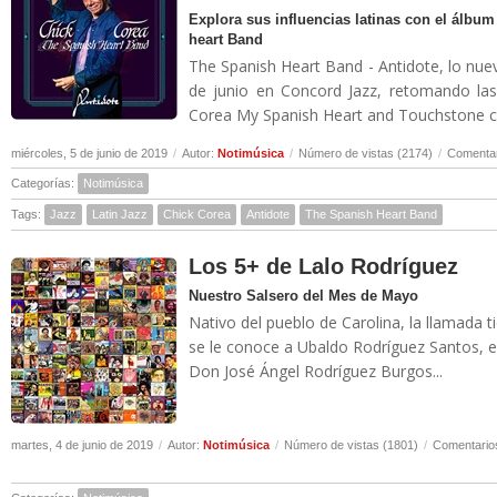
Explora sus influencias latinas con el álb
heart Band
The Spanish Heart Band - Antidote, lo nue
de junio en Concord Jazz, retomando las
Corea My Spanish Heart and Touchstone con
miércoles, 5 de junio de 2019
/
Autor:
Notimúsica
/
Número de vistas (2174)
/
Comentar
Categorías:
Notimúsica
Tags:
Jazz
Latin Jazz
Chick Corea
Antidote
The Spanish Heart Band
Los 5+ de Lalo Rodríguez
Nuestro Salsero del Mes de Mayo
Nativo del pueblo de Carolina, la llamada 
se le conoce a Ubaldo Rodríguez Santos, e
Don José Ángel Rodríguez Burgos...
martes, 4 de junio de 2019
/
Autor:
Notimúsica
/
Número de vistas (1801)
/
Comentarios