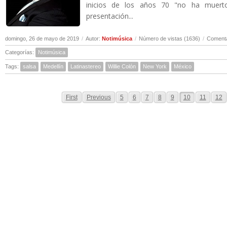
inicios de los años 70 "no ha muert
presentación...
domingo, 26 de mayo de 2019
/
Autor:
Notimúsica
/
Número de vistas (1636)
/
Comenta
Categorías:
Notimúsica
Tags:
salsa
Medellín
Latinastereo
Willie Colón
New York
México
First
Previous
5
6
7
8
9
10
11
12