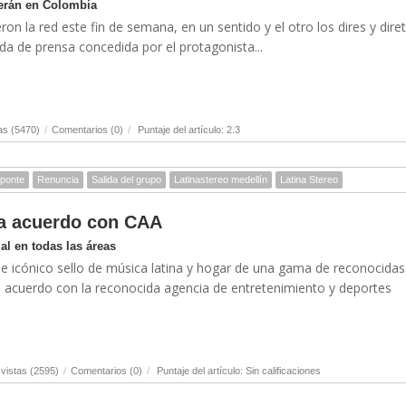
serán en Colombia
on la red este fin de semana, en un sentido y el otro los dires y dire
eda de prensa concedida por el protagonista...
as (5470)
/
Comentarios (0)
/
Puntaje del artículo: 2.3
Aponte
Renuncia
Salida del grupo
Latinastereo medellín
Latina Stereo
ma acuerdo con CAA
l en todas las áreas
 e icónico sello de música latina y hogar de una gama de reconocidas
un acuerdo con la reconocida agencia de entretenimiento y deportes
vistas (2595)
/
Comentarios (0)
/
Puntaje del artículo: Sin calificaciones