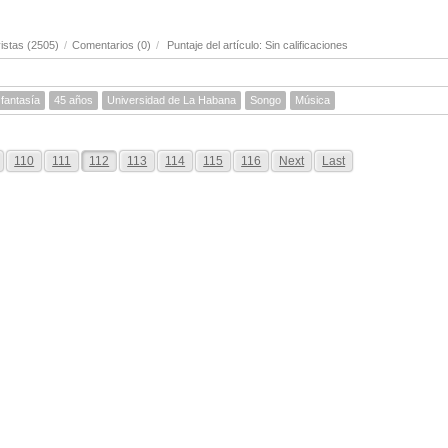
istas (2505)
/
Comentarios (0)
/
Puntaje del artículo: Sin calificaciones
 fantasía
45 años
Universidad de La Habana
Songo
Música
110
111
112
113
114
115
116
Next
Last