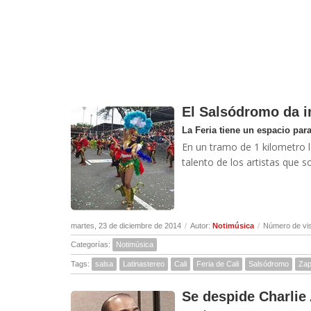
El Salsódromo da in
La Feria tiene un espacio para 
En un tramo de 1 kilometro la
talento de los artistas que so
martes, 23 de diciembre de 2014
/
Autor:
Notimúsica
/
Número de vis
Categorías:
Notimúsica
Tags:
salsa
Latinastereo
Cali
Feria de Cali
Salsódromo
Zap
Se despide Charli