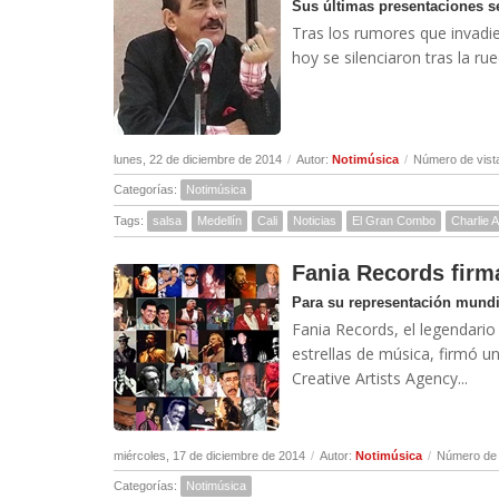
Sus últimas presentaciones 
Tras los rumores que invadier
hoy se silenciaron tras la ru
lunes, 22 de diciembre de 2014
/
Autor:
Notimúsica
/
Número de vist
Categorías:
Notimúsica
Tags:
salsa
Medellín
Cali
Noticias
El Gran Combo
Charlie 
Fania Records fir
Para su representación mundia
Fania Records, el legendario
estrellas de música, firmó 
Creative Artists Agency...
miércoles, 17 de diciembre de 2014
/
Autor:
Notimúsica
/
Número de 
Categorías:
Notimúsica