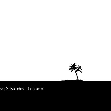
na
Salsaludos
Contacto
|
|