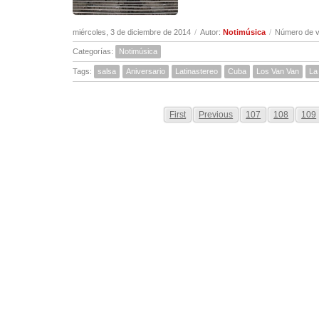
miércoles, 3 de diciembre de 2014
/
Autor:
Notimúsica
/
Número de v
Categorías:
Notimúsica
Tags:
salsa
Aniversario
Latinastereo
Cuba
Los Van Van
La
First
Previous
107
108
109