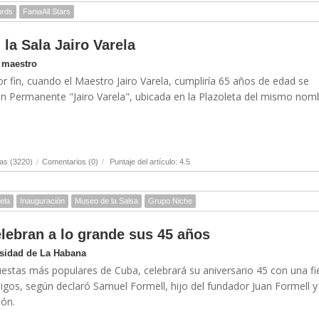
ords
FaniaAll Stars
 la Sala Jairo Varela
l maestro
or fin, cuando el Maestro Jairo Varela, cumpliría 65 años de edad se
ión Permanente "Jairo Varela", ubicada en la Plazoleta del mismo nom
as (3220)
/
Comentarios (0)
/
Puntaje del artículo: 4.5
ela
Inauguración
Museo de la Salsa
Grupo Niche
lebran a lo grande sus 45 años
rsidad de La Habana
uestas más populares de Cuba, celebrará su aniversario 45 con una fi
igos, según declaró Samuel Formell, hijo del fundador Juan Formell y
ión.