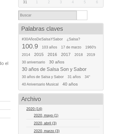
31
1
2
3
4
5
6
Palabras claves
#30AñosDeSalsaYSabor
¿Salsa?
100.9
103 años
17 de marzo
1960's
2015
2016
2017
2014
2018
2019
30 años
30 aniversario
do el
30 años de Salsa Son y Sabor
30 años de Salsa y Sabor
31 años
34°
40 años
40 Aniversario Musical
Archivo
2020
(14)
2020, mayo
(1)
2020, abril
(3)
2020, marzo
(3)