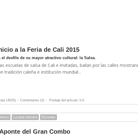
icio a la Feria de Cali 2015
el desfile de su mayor atractivo cultural: la Salsa.
s escuelas de salsa de Cali e invitadas, bailan por las calles mostran
n tradición caleña e institución mundial...
tas (4025)
/
Comentarios (0)
/
Puntaje del artículo: 5.0
eroco
La topa tolondra
Escuelas
e Aponte del Gran Combo