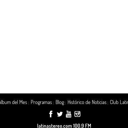
Álbum del Mes
Programas
Blog
Histórico de Noticias
Club Lati
|
|
|
|
latinastereo.com 100.9 FM