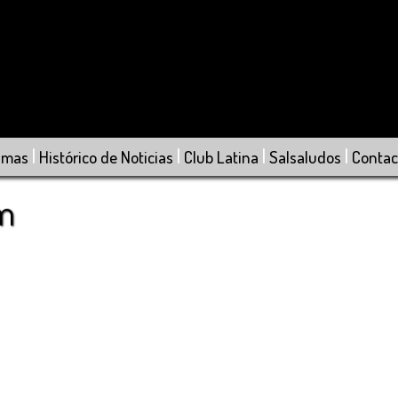
|
|
|
|
amas
Histórico de Noticias
Club Latina
Salsaludos
Contac
om