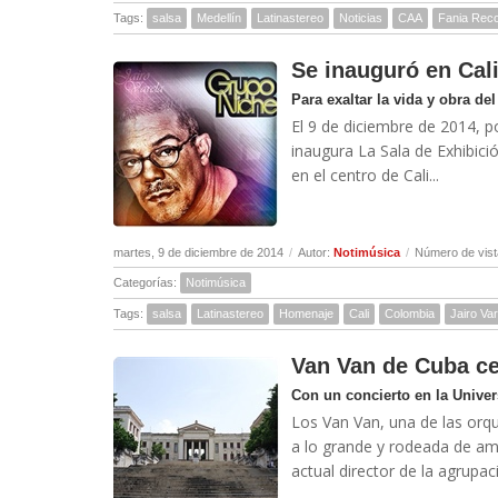
Tags:
salsa
Medellín
Latinastereo
Noticias
CAA
Fania Rec
Se inauguró en Cali
Para exaltar la vida y obra de
El 9 de diciembre de 2014, p
inaugura La Sala de Exhibic
en el centro de Cali...
martes, 9 de diciembre de 2014
/
Autor:
Notimúsica
/
Número de vist
Categorías:
Notimúsica
Tags:
salsa
Latinastereo
Homenaje
Cali
Colombia
Jairo Var
Van Van de Cuba ce
Con un concierto en la Unive
Los Van Van, una de las orq
a lo grande y rodeada de am
actual director de la agrupac