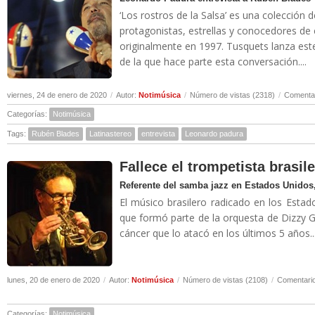
‘Los rostros de la Salsa’ es una colección 
protagonistas, estrellas y conocedores de
originalmente en 1997. Tusquets lanza es
de la que hace parte esta conversación....
viernes, 24 de enero de 2020
/
Autor:
Notimúsica
/
Número de vistas (2318)
/
Comentar
Categorías:
Notimúsica
Tags:
Rubén Blades
Latinastereo
entrevista
Leonardo padura
Fallece el trompetista brasil
Referente del samba jazz en Estados Unidos,
El músico brasilero radicado en los Estad
que formó parte de la orquesta de Dizzy Gi
cáncer que lo atacó en los últimos 5 años..
lunes, 20 de enero de 2020
/
Autor:
Notimúsica
/
Número de vistas (2108)
/
Comentario
Categorías:
Notimúsica