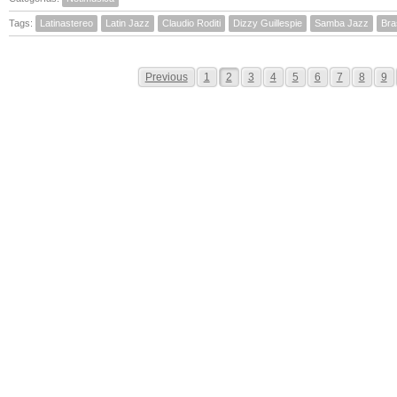
Tags:
Latinastereo
Latin Jazz
Claudio Roditi
Dizzy Guillespie
Samba Jazz
Bras
Previous
1
2
3
4
5
6
7
8
9