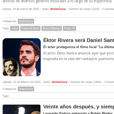
artistas de diversos géneros musicales a lo largo de su trayectoria
martes, 24 de marzo de 2020
/
Autor:
Notimúsica
/
Número de vistas (1119)
/
Comentar
Categorías:
Notimúsica
Tags:
salsa
Fania All Stars
Manu Dibango
Fania 73
Éktor Rivera será Daniel San
El actor protagoniza el filme local "La última
El actor Éktor Rivera anunció ayer que prota
inspirada en la vida del cantautor puertor
sábado, 22 de febrero de 2020
/
Autor:
Notimúsica
/
Número de vistas (1804)
/
Comenta
Categorías:
Notimúsica
Tags:
Veinte años después, y siemp
Leonardo Padura entrevista a Rubén Blades