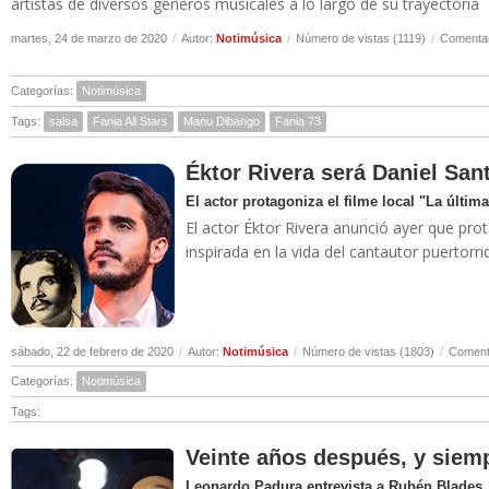
artistas de diversos géneros musicales a lo largo de su trayectoria
martes, 24 de marzo de 2020
/
Autor:
Notimúsica
/
Número de vistas (1119)
/
Comentar
Categorías:
Notimúsica
Tags:
salsa
Fania All Stars
Manu Dibango
Fania 73
Éktor Rivera será Daniel San
El actor protagoniza el filme local "La última
El actor Éktor Rivera anunció ayer que prota
inspirada en la vida del cantautor puertor
sábado, 22 de febrero de 2020
/
Autor:
Notimúsica
/
Número de vistas (1803)
/
Comenta
Categorías:
Notimúsica
Tags:
Veinte años después, y siemp
Leonardo Padura entrevista a Rubén Blades