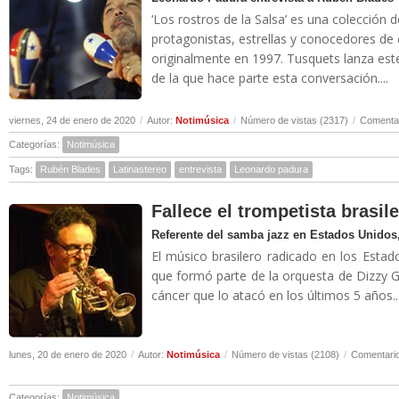
‘Los rostros de la Salsa’ es una colección 
protagonistas, estrellas y conocedores de
originalmente en 1997. Tusquets lanza es
de la que hace parte esta conversación....
viernes, 24 de enero de 2020
/
Autor:
Notimúsica
/
Número de vistas (2317)
/
Comentar
Categorías:
Notimúsica
Tags:
Rubén Blades
Latinastereo
entrevista
Leonardo padura
Fallece el trompetista brasil
Referente del samba jazz en Estados Unidos,
El músico brasilero radicado en los Estad
que formó parte de la orquesta de Dizzy Gi
cáncer que lo atacó en los últimos 5 años..
lunes, 20 de enero de 2020
/
Autor:
Notimúsica
/
Número de vistas (2108)
/
Comentario
Categorías:
Notimúsica