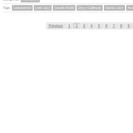
Tags:
Latinastereo
Latin Jazz
Claudio Roditi
Dizzy Guillespie
Samba Jazz
Bras
Previous
1
2
3
4
5
6
7
8
9