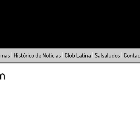
|
|
|
|
amas
Histórico de Noticias
Club Latina
Salsaludos
Contac
om