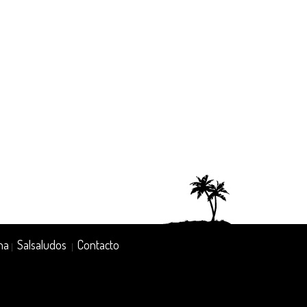
na
Salsaludos
Contacto
|
|