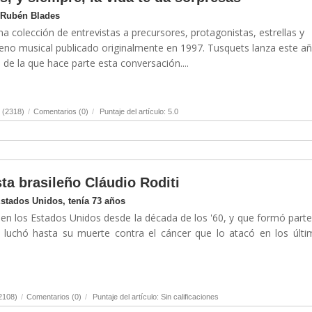
 Rubén Blades
una colección de entrevistas a precursores, protagonistas, estrellas y
no musical publicado originalmente en 1997. Tusquets lanza este a
e la que hace parte esta conversación....
 (2318)
/
Comentarios (0)
/
Puntaje del artículo: 5.0
sta brasileño Cláudio Roditi
Estados Unidos, tenía 73 años
 en los Estados Unidos desde la década de los '60, y que formó parte
e, luchó hasta su muerte contra el cáncer que lo atacó en los últ
2108)
/
Comentarios (0)
/
Puntaje del artículo: Sin calificaciones