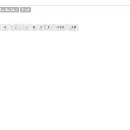
Samba Jazz
Brasil
4
5
6
7
8
9
10
Next
Last