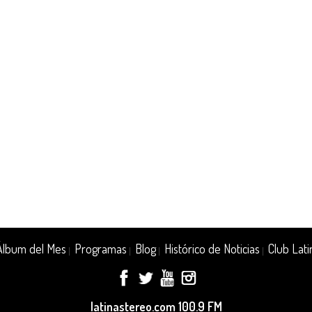
Álbum del Mes
Programas
Blog
Histórico de Noticias
Club Lati
|
|
|
|
latinastereo.com 100.9 FM