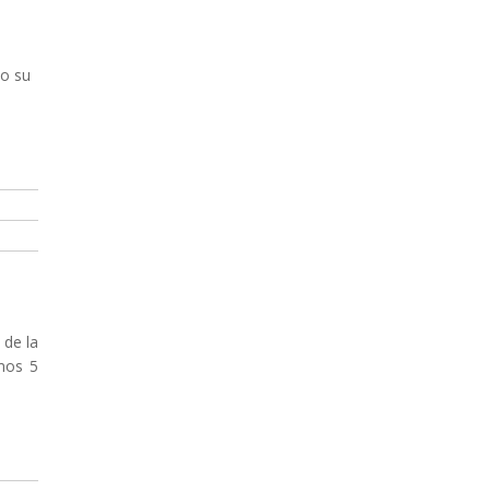
ño su
 de la
imos 5