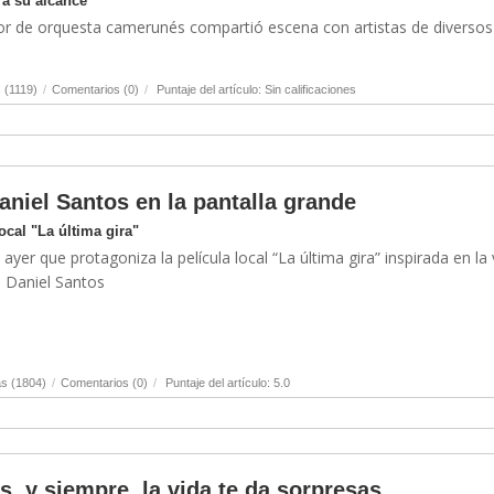
 a su alcance
ector de orquesta camerunés compartió escena con artistas de diversos
 (1119)
/
Comentarios (0)
/
Puntaje del artículo: Sin calificaciones
aniel Santos en la pantalla grande
ocal "La última gira"
 ayer que protagoniza la película local “La última gira” inspirada en la 
o Daniel Santos
s (1804)
/
Comentarios (0)
/
Puntaje del artículo: 5.0
, y siempre, la vida te da sorpresas