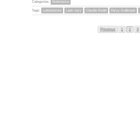
Categorías:
Notimúsica
Tags:
Latinastereo
Latin Jazz
Claudio Roditi
Dizzy Guillespie
Previous
1
2
3