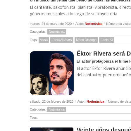
Un músico universal que bebió de todas las tendencias
El cantante, saxofonista, pianista, vibrafonista, dir
géneros musicales a lo largo de su trayectoria
martes, 24 de marzo de 2020
/
Autor:
Notimúsica
/
Número de vistas
Categorías:
Notimúsica
Tags:
salsa
Fania All Stars
Manu Dibango
Fania 73
Éktor Rivera será D
El actor protagoniza el filme l
El actor Éktor Rivera anunció
del cantautor puertorriqueñ
sábado, 22 de febrero de 2020
/
Autor:
Notimúsica
/
Número de vista
Categorías:
Notimúsica
Tags:
Veinte años después