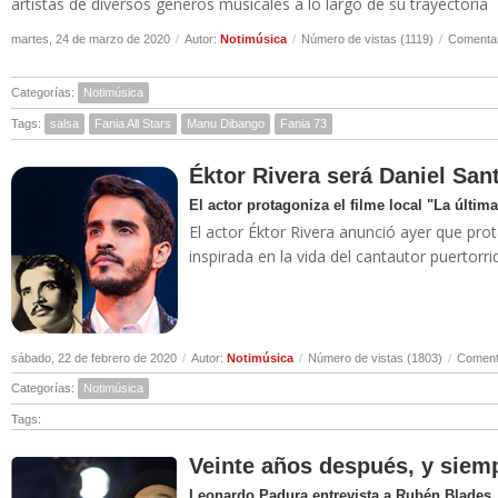
artistas de diversos géneros musicales a lo largo de su trayectoria
martes, 24 de marzo de 2020
/
Autor:
Notimúsica
/
Número de vistas (1119)
/
Comentar
Categorías:
Notimúsica
Tags:
salsa
Fania All Stars
Manu Dibango
Fania 73
Éktor Rivera será Daniel San
El actor protagoniza el filme local "La última
El actor Éktor Rivera anunció ayer que prota
inspirada en la vida del cantautor puertor
sábado, 22 de febrero de 2020
/
Autor:
Notimúsica
/
Número de vistas (1803)
/
Comenta
Categorías:
Notimúsica
Tags:
Veinte años después, y siemp
Leonardo Padura entrevista a Rubén Blades