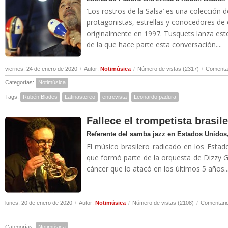
‘Los rostros de la Salsa’ es una colección 
protagonistas, estrellas y conocedores de
originalmente en 1997. Tusquets lanza es
de la que hace parte esta conversación....
viernes, 24 de enero de 2020
/
Autor:
Notimúsica
/
Número de vistas (2317)
/
Comentar
Categorías:
Notimúsica
Tags:
Rubén Blades
Latinastereo
entrevista
Leonardo padura
Fallece el trompetista brasil
Referente del samba jazz en Estados Unidos,
El músico brasilero radicado en los Estad
que formó parte de la orquesta de Dizzy Gi
cáncer que lo atacó en los últimos 5 años..
lunes, 20 de enero de 2020
/
Autor:
Notimúsica
/
Número de vistas (2108)
/
Comentario
Categorías:
Notimúsica