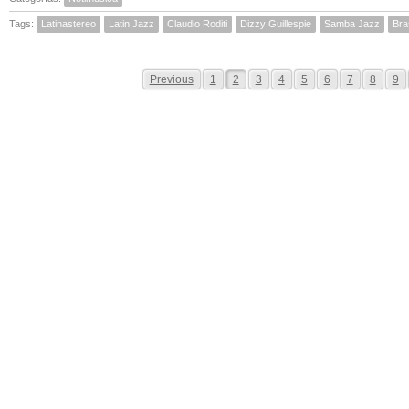
Tags:
Latinastereo
Latin Jazz
Claudio Roditi
Dizzy Guillespie
Samba Jazz
Bras
Previous
1
2
3
4
5
6
7
8
9