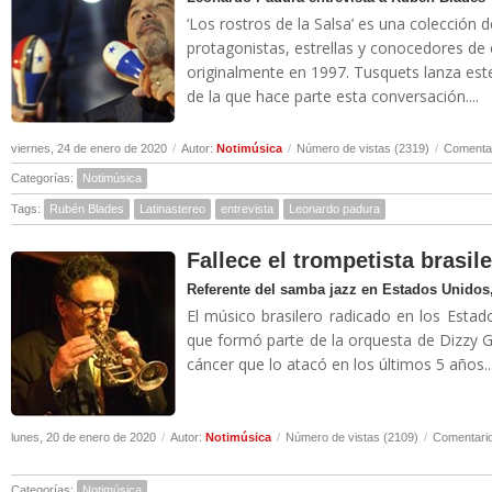
‘Los rostros de la Salsa’ es una colección 
protagonistas, estrellas y conocedores de
originalmente en 1997. Tusquets lanza es
de la que hace parte esta conversación....
viernes, 24 de enero de 2020
/
Autor:
Notimúsica
/
Número de vistas (2319)
/
Comentar
Categorías:
Notimúsica
Tags:
Rubén Blades
Latinastereo
entrevista
Leonardo padura
Fallece el trompetista brasil
Referente del samba jazz en Estados Unidos,
El músico brasilero radicado en los Estad
que formó parte de la orquesta de Dizzy Gi
cáncer que lo atacó en los últimos 5 años..
lunes, 20 de enero de 2020
/
Autor:
Notimúsica
/
Número de vistas (2109)
/
Comentario
Categorías:
Notimúsica