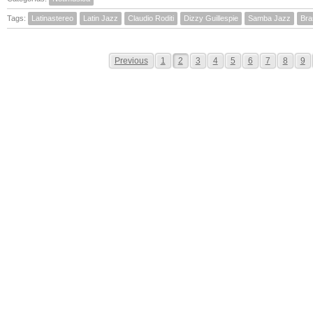
Tags:
Latinastereo
Latin Jazz
Claudio Roditi
Dizzy Guillespie
Samba Jazz
Bras
Previous
1
2
3
4
5
6
7
8
9