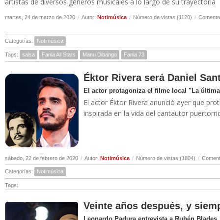
artistas de diversos géneros musicales a lo largo de su trayectoria
martes, 24 de marzo de 2020
/
Autor:
Notimúsica
/
Número de vistas (1120)
/
Comentar
Categorías:
Notimúsica
Tags:
salsa
Fania All Stars
Manu Dibango
Fania 73
Éktor Rivera será Daniel San
El actor protagoniza el filme local "La última
El actor Éktor Rivera anunció ayer que prota
inspirada en la vida del cantautor puertor
sábado, 22 de febrero de 2020
/
Autor:
Notimúsica
/
Número de vistas (1804)
/
Comenta
Categorías:
Notimúsica
Tags:
Veinte años después, y siemp
Leonardo Padura entrevista a Rubén Blades