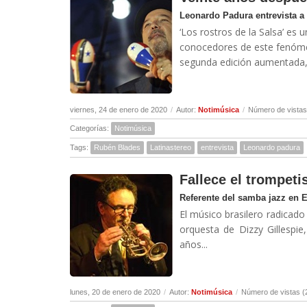
Leonardo Padura entrevista a
‘Los rostros de la Salsa’ es 
conocedores de este fenóme
segunda edición aumentada, d
viernes, 24 de enero de 2020
/
Autor:
Notimúsica
/
Número de vistas
Categorías:
Notimúsica
Tags:
Rubén Blades
Latinastereo
entrevista
Leonardo padura
Fallece el trompeti
Referente del samba jazz en 
El músico brasilero radicado
orquesta de Dizzy Gillespi
años...
lunes, 20 de enero de 2020
/
Autor:
Notimúsica
/
Número de vistas (