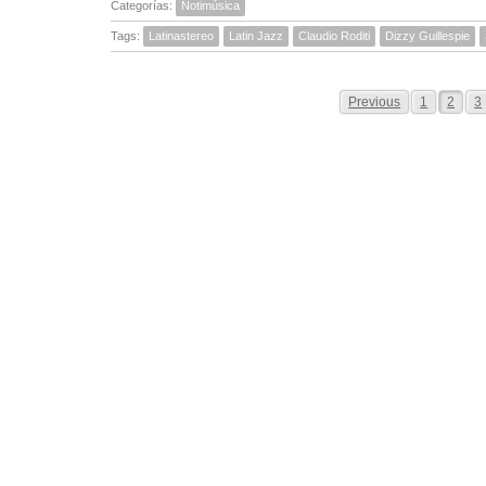
Categorías:
Notimúsica
Tags:
Latinastereo
Latin Jazz
Claudio Roditi
Dizzy Guillespie
Previous
1
2
3