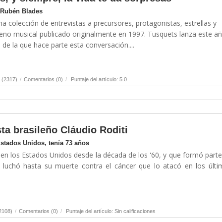
 Rubén Blades
una colección de entrevistas a precursores, protagonistas, estrellas y
no musical publicado originalmente en 1997. Tusquets lanza este a
e la que hace parte esta conversación....
 (2317)
/
Comentarios (0)
/
Puntaje del artículo: 5.0
sta brasileño Cláudio Roditi
Estados Unidos, tenía 73 años
 en los Estados Unidos desde la década de los '60, y que formó parte
e, luchó hasta su muerte contra el cáncer que lo atacó en los últ
2108)
/
Comentarios (0)
/
Puntaje del artículo: Sin calificaciones