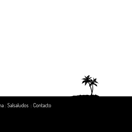
na
Salsaludos
Contacto
|
|