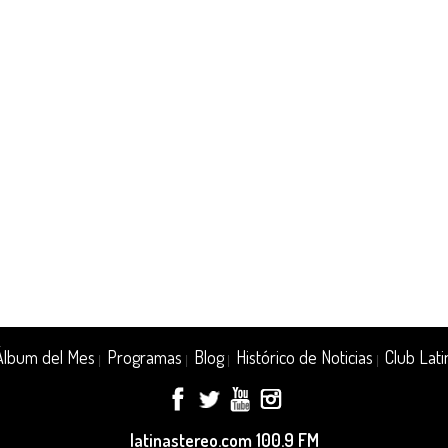
Álbum del Mes
Programas
Blog
Histórico de Noticias
Club Lati
|
|
|
|
latinastereo.com 100.9 FM