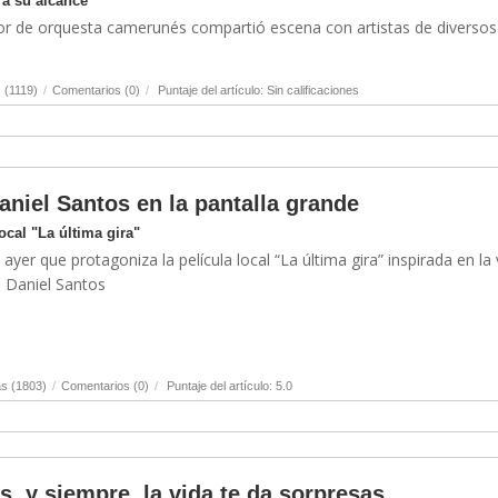
 a su alcance
ector de orquesta camerunés compartió escena con artistas de diversos
 (1119)
/
Comentarios (0)
/
Puntaje del artículo: Sin calificaciones
aniel Santos en la pantalla grande
ocal "La última gira"
 ayer que protagoniza la película local “La última gira” inspirada en la 
o Daniel Santos
s (1803)
/
Comentarios (0)
/
Puntaje del artículo: 5.0
, y siempre, la vida te da sorpresas