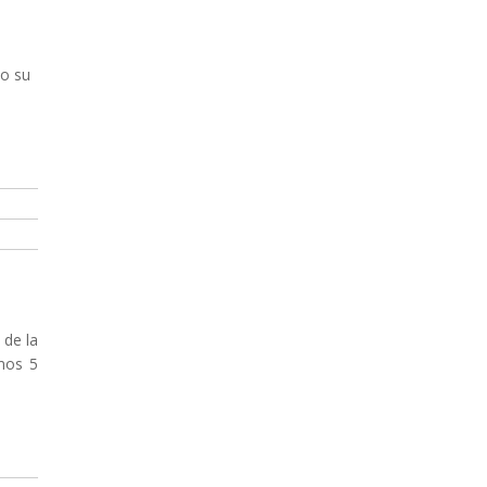
ño su
 de la
imos 5