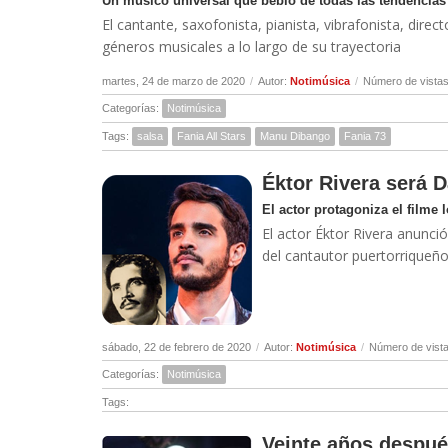
Un músico universal que bebió de todas las tendencias
El cantante, saxofonista, pianista, vibrafonista, dir
géneros musicales a lo largo de su trayectoria
martes, 24 de marzo de 2020
/
Autor:
Notimúsica
/
Número de vistas
Categorías:
Notimúsica
Tags:
salsa
Fania All Stars
Manu Dibango
Fania 73
Éktor Rivera será D
El actor protagoniza el filme l
El actor Éktor Rivera anunció
del cantautor puertorriqueñ
sábado, 22 de febrero de 2020
/
Autor:
Notimúsica
/
Número de vista
Categorías:
Notimúsica
Tags:
Veinte años después