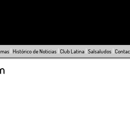
|
|
|
|
amas
Histórico de Noticias
Club Latina
Salsaludos
Contac
om