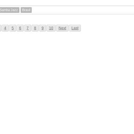
Samba Jazz
Brasil
4
5
6
7
8
9
10
Next
Last