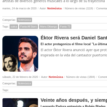
artistas de diversos géneros musicales a lo largo de su trayectoria
martes, 24 de marzo de 2020
/
Autor:
Notimúsica
/
Número de vistas (1119)
/
Comentar
Categorías:
Notimúsica
Tags:
salsa
Fania All Stars
Manu Dibango
Fania 73
Éktor Rivera será Daniel San
El actor protagoniza el filme local "La última
El actor Éktor Rivera anunció ayer que prota
inspirada en la vida del cantautor puertor
sábado, 22 de febrero de 2020
/
Autor:
Notimúsica
/
Número de vistas (1804)
/
Comenta
Categorías:
Notimúsica
Tags:
Veinte años después, y siemp
Leonardo Padura entrevista a Rubén Blades