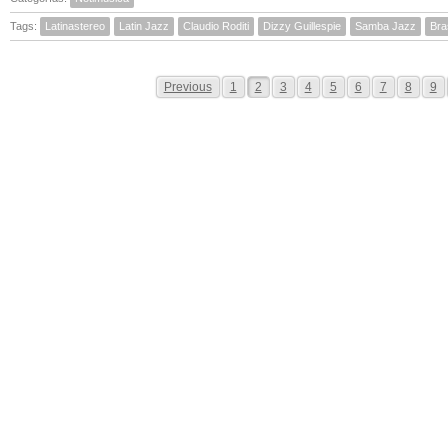
Tags:
Latinastereo
Latin Jazz
Claudio Roditi
Dizzy Guillespie
Samba Jazz
Bras
Previous
1
2
3
4
5
6
7
8
9