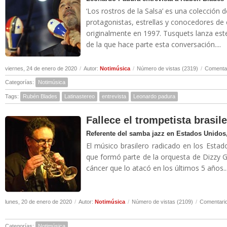
‘Los rostros de la Salsa’ es una colección 
protagonistas, estrellas y conocedores de
originalmente en 1997. Tusquets lanza es
de la que hace parte esta conversación....
viernes, 24 de enero de 2020
/
Autor:
Notimúsica
/
Número de vistas (2319)
/
Comentar
Categorías:
Notimúsica
Tags:
Rubén Blades
Latinastereo
entrevista
Leonardo padura
Fallece el trompetista brasil
Referente del samba jazz en Estados Unidos,
El músico brasilero radicado en los Estad
que formó parte de la orquesta de Dizzy Gi
cáncer que lo atacó en los últimos 5 años..
lunes, 20 de enero de 2020
/
Autor:
Notimúsica
/
Número de vistas (2109)
/
Comentario
Categorías:
Notimúsica