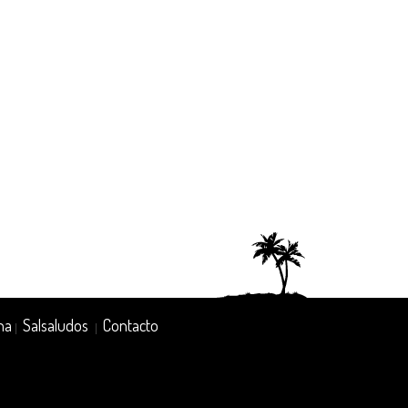
na
Salsaludos
Contacto
|
|