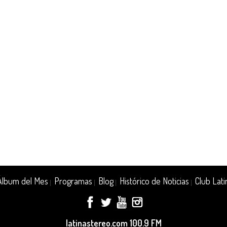
Álbum del Mes
Programas
Blog
Histórico de Noticias
Club Lati
|
|
|
|
latinastereo.com 100.9 FM