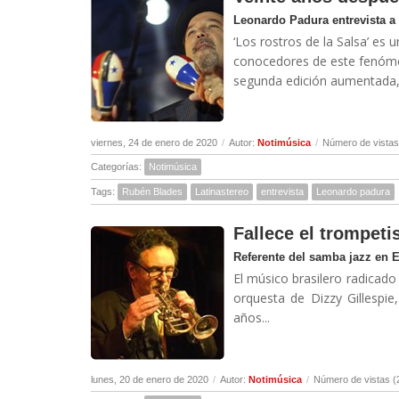
Leonardo Padura entrevista a
‘Los rostros de la Salsa’ es 
conocedores de este fenóme
segunda edición aumentada, d
viernes, 24 de enero de 2020
/
Autor:
Notimúsica
/
Número de vistas
Categorías:
Notimúsica
Tags:
Rubén Blades
Latinastereo
entrevista
Leonardo padura
Fallece el trompeti
Referente del samba jazz en 
El músico brasilero radicado
orquesta de Dizzy Gillespi
años...
lunes, 20 de enero de 2020
/
Autor:
Notimúsica
/
Número de vistas (