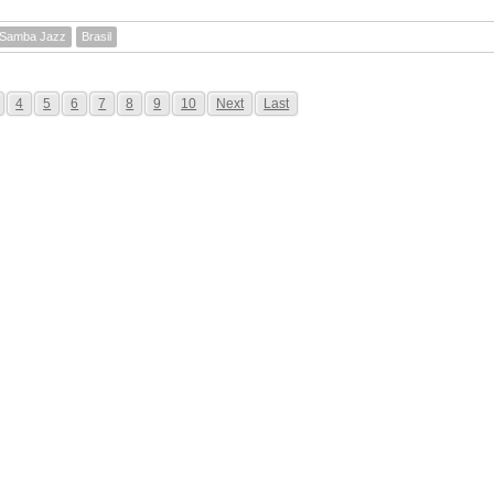
Samba Jazz
Brasil
4
5
6
7
8
9
10
Next
Last