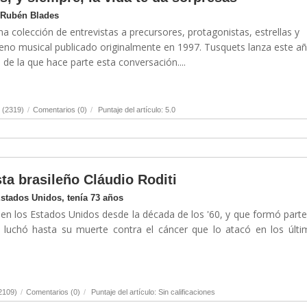
 Rubén Blades
una colección de entrevistas a precursores, protagonistas, estrellas y
no musical publicado originalmente en 1997. Tusquets lanza este a
e la que hace parte esta conversación....
 (2319)
/
Comentarios (0)
/
Puntaje del artículo: 5.0
sta brasileño Cláudio Roditi
Estados Unidos, tenía 73 años
 en los Estados Unidos desde la década de los '60, y que formó parte
e, luchó hasta su muerte contra el cáncer que lo atacó en los últ
2109)
/
Comentarios (0)
/
Puntaje del artículo: Sin calificaciones