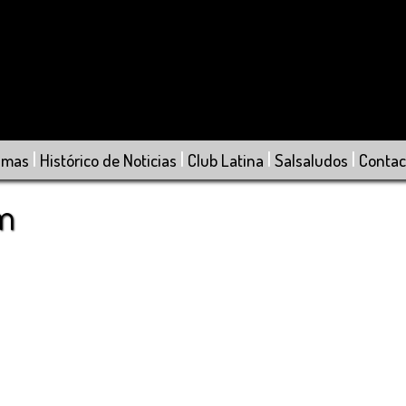
|
|
|
|
amas
Histórico de Noticias
Club Latina
Salsaludos
Contac
om