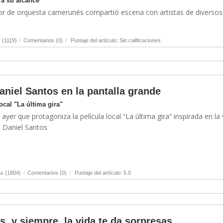
 a su alcance
ector de orquesta camerunés compartió escena con artistas de diversos
 (1119)
/
Comentarios (0)
/
Puntaje del artículo: Sin calificaciones
aniel Santos en la pantalla grande
ocal "La última gira"
 ayer que protagoniza la película local “La última gira” inspirada en la 
o Daniel Santos
s (1804)
/
Comentarios (0)
/
Puntaje del artículo: 5.0
, y siempre, la vida te da sorpresas