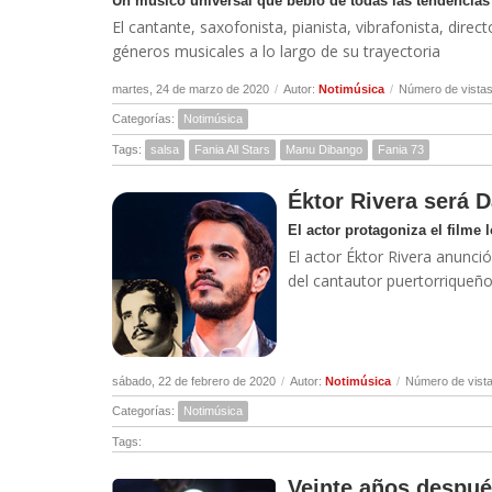
Un músico universal que bebió de todas las tendencias
El cantante, saxofonista, pianista, vibrafonista, dir
géneros musicales a lo largo de su trayectoria
martes, 24 de marzo de 2020
/
Autor:
Notimúsica
/
Número de vistas
Categorías:
Notimúsica
Tags:
salsa
Fania All Stars
Manu Dibango
Fania 73
Éktor Rivera será D
El actor protagoniza el filme l
El actor Éktor Rivera anunció
del cantautor puertorriqueñ
sábado, 22 de febrero de 2020
/
Autor:
Notimúsica
/
Número de vista
Categorías:
Notimúsica
Tags:
Veinte años después