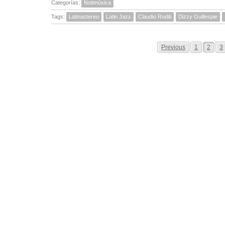
Categorías:
Notimúsica
Tags:
Latinastereo
Latin Jazz
Claudio Roditi
Dizzy Guillespie
Previous
1
2
3