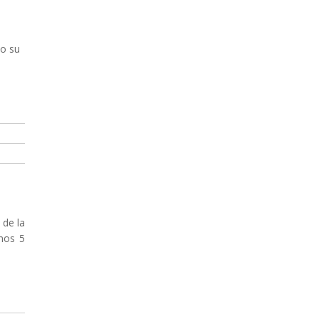
ño su
 de la
imos 5