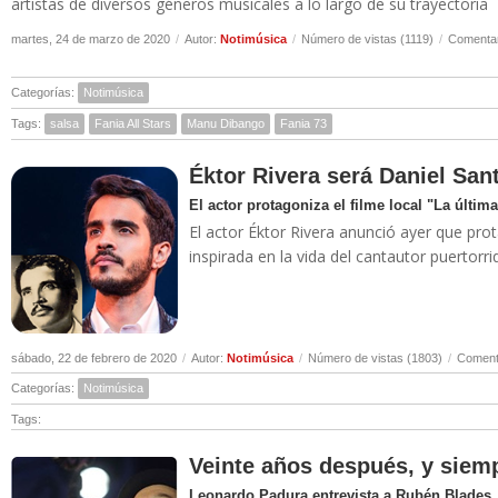
artistas de diversos géneros musicales a lo largo de su trayectoria
martes, 24 de marzo de 2020
/
Autor:
Notimúsica
/
Número de vistas (1119)
/
Comentar
Categorías:
Notimúsica
Tags:
salsa
Fania All Stars
Manu Dibango
Fania 73
Éktor Rivera será Daniel San
El actor protagoniza el filme local "La última
El actor Éktor Rivera anunció ayer que prota
inspirada en la vida del cantautor puertor
sábado, 22 de febrero de 2020
/
Autor:
Notimúsica
/
Número de vistas (1803)
/
Comenta
Categorías:
Notimúsica
Tags:
Veinte años después, y siemp
Leonardo Padura entrevista a Rubén Blades