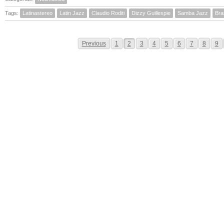
Tags:
Latinastereo
Latin Jazz
Claudio Roditi
Dizzy Guillespie
Samba Jazz
Bras
Previous
1
2
3
4
5
6
7
8
9