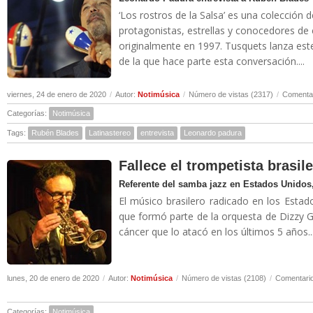
‘Los rostros de la Salsa’ es una colección 
protagonistas, estrellas y conocedores de
originalmente en 1997. Tusquets lanza es
de la que hace parte esta conversación....
viernes, 24 de enero de 2020
/
Autor:
Notimúsica
/
Número de vistas (2317)
/
Comentar
Categorías:
Notimúsica
Tags:
Rubén Blades
Latinastereo
entrevista
Leonardo padura
Fallece el trompetista brasil
Referente del samba jazz en Estados Unidos,
El músico brasilero radicado en los Estad
que formó parte de la orquesta de Dizzy Gi
cáncer que lo atacó en los últimos 5 años..
lunes, 20 de enero de 2020
/
Autor:
Notimúsica
/
Número de vistas (2108)
/
Comentario
Categorías:
Notimúsica