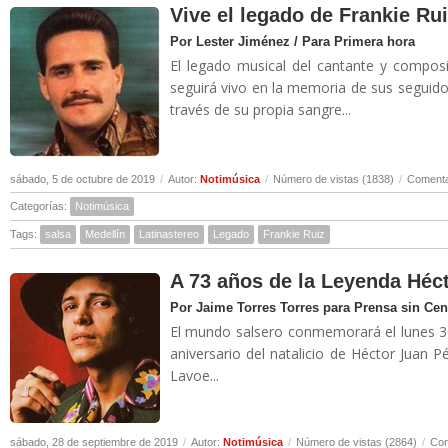
Vive el legado de Frankie Ru
Por Lester Jiménez / Para Primera hora
El legado musical del cantante y compos
seguirá vivo en la memoria de sus seguid
través de su propia sangre...
sábado, 5 de octubre de 2019
/
Autor:
Notimúsica
/
Número de vistas (1838)
/
Comenta
Categorías:
Notimúsica
Tags:
salsa
Medellín
Latinastereo
Legado
Frankie Ruiz
A 73 años de la Leyenda Héc
Por Jaime Torres Torres para Prensa sin Ce
El mundo salsero conmemorará el lunes 3
aniversario del natalicio de Héctor Juan Pé
Lavoe...
sábado, 28 de septiembre de 2019
/
Autor:
Notimúsica
/
Número de vistas (2864)
/
Com