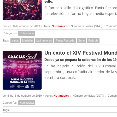
sello.
El famoso sello discográfico Fania Record
de televisión, informó hoy el medio especia
martes, 8 de octubre de 2019
/
Autor:
Notimúsica
/
Número de vistas (3143)
/
Comentar
Categorías:
Notimúsica
Tags:
salsa
Medellín
Latinastereo
Fania Records
Serie
Palícula
Un éxito el XIV Festival Mund
Desde ya se prepara la celebración de los 1
Se ha bajado el telón del XIV Festiva
septiembre, una cofradía alrededor de la sal
escritura corporal...
domingo, 6 de octubre de 2019
/
Autor:
Notimúsica
/
Número de vistas (2074)
/
Coment
Categorías:
Notimúsica
Tags: