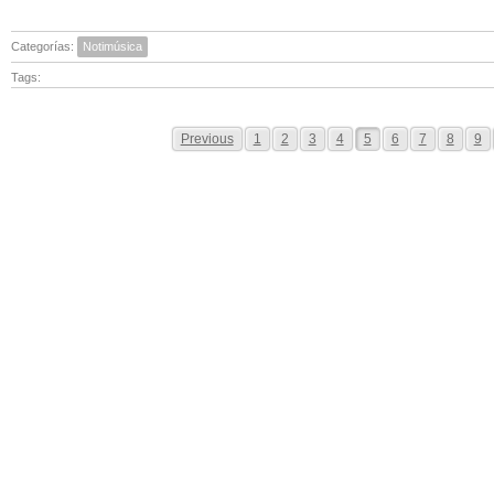
Categorías:
Notimúsica
Tags:
Previous
1
2
3
4
5
6
7
8
9