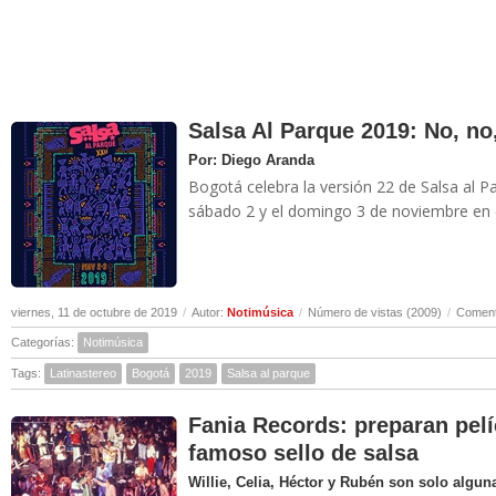
Salsa Al Parque 2019: No, no,
Por: Diego Aranda
Bogotá celebra la versión 22 de Salsa al Pa
sábado 2 y el domingo 3 de noviembre en e
viernes, 11 de octubre de 2019
/
Autor:
Notimúsica
/
Número de vistas (2009)
/
Coment
Categorías:
Notimúsica
Tags:
Latinastereo
Bogotá
2019
Salsa al parque
Fania Records: preparan pelíc
famoso sello de salsa
Willie, Celia, Héctor y Rubén son solo algun