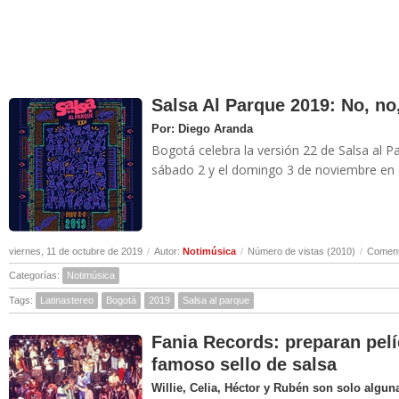
Salsa Al Parque 2019: No, no,
Por: Diego Aranda
Bogotá celebra la versión 22 de Salsa al Pa
sábado 2 y el domingo 3 de noviembre en e
viernes, 11 de octubre de 2019
/
Autor:
Notimúsica
/
Número de vistas (2010)
/
Coment
Categorías:
Notimúsica
Tags:
Latinastereo
Bogotá
2019
Salsa al parque
Fania Records: preparan pelíc
famoso sello de salsa
Willie, Celia, Héctor y Rubén son solo algun