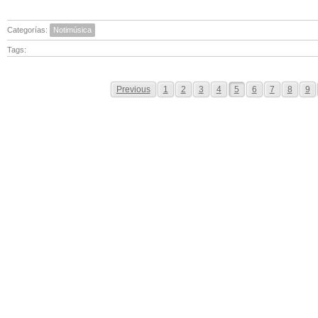
Categorías:
Notimúsica
Tags:
Previous
1
2
3
4
5
6
7
8
9