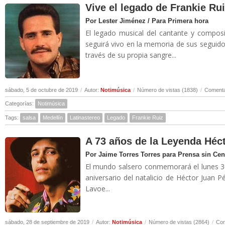
Vive el legado de Frankie Ru
Por Lester Jiménez / Para Primera hora
El legado musical del cantante y compos
seguirá vivo en la memoria de sus seguid
través de su propia sangre...
sábado, 5 de octubre de 2019
/
Autor:
Notimúsica
/
Número de vistas (1838)
/
Comenta
Categorías:
Notimúsica
Tags:
salsa
Medellín
Latinastereo
Legado
Frankie Ruiz
A 73 años de la Leyenda Héc
Por Jaime Torres Torres para Prensa sin Ce
El mundo salsero conmemorará el lunes 3
aniversario del natalicio de Héctor Juan Pé
Lavoe...
sábado, 28 de septiembre de 2019
/
Autor:
Notimúsica
/
Número de vistas (2864)
/
Com