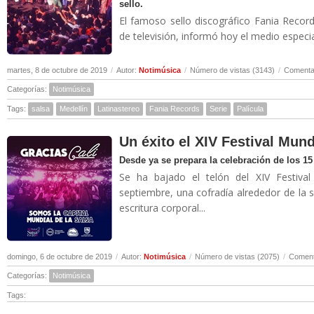
sello.
El famoso sello discográfico Fania Record
de televisión, informó hoy el medio especia
martes, 8 de octubre de 2019
/
Autor:
Notimúsica
/
Número de vistas (3143)
/
Comentar
Categorías:
Notimúsica
Tags:
salsa
Medellín
Latinastereo
Fania Records
Serie
Palícula
Un éxito el XIV Festival Mund
Desde ya se prepara la celebración de los 1
Se ha bajado el telón del XIV Festiva
septiembre, una cofradía alrededor de la sal
escritura corporal...
domingo, 6 de octubre de 2019
/
Autor:
Notimúsica
/
Número de vistas (2075)
/
Coment
Categorías:
Notimúsica
Tags: