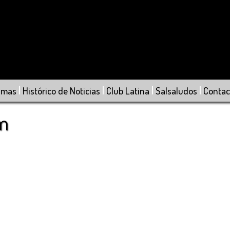
|
|
|
|
amas
Histórico de Noticias
Club Latina
Salsaludos
Contac
om