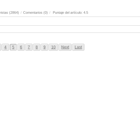
istas (2864)
/
Comentarios (0)
/
Puntaje del artículo: 4.5
4
5
6
7
8
9
10
Next
Last