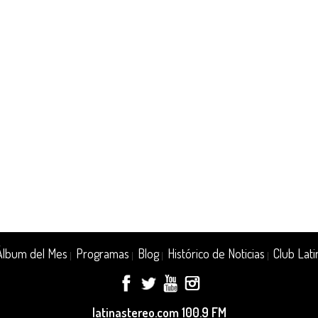
Álbum del Mes
Programas
Blog
Histórico de Noticias
Club Lati
|
|
|
|
latinastereo.com 100.9 FM