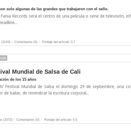
son solo algunas de las grandes que trabajaron con el sello.
 Fania Records será el centro de una película o serie de televisión, i
eadline...
 (3143)
/
Comentarios (0)
/
Puntaje del artículo: 3.7
ícula
tival Mundial de Salsa de Cali
ación de los 15 años
XIV Festival Mundial de Salsa el domingo 29 de septiembre, una co
r de bailar, de reivindicar la escritura corporal...
as (2072)
/
Comentarios (0)
/
Puntaje del artículo: 5.0