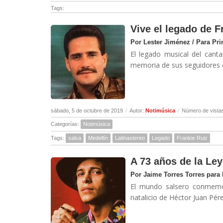
Tags:
Vive el legado de F
Por Lester Jiménez / Para Pr
El legado musical del cant
memoria de sus seguidores q
sábado, 5 de octubre de 2019
/
Autor:
Notimúsica
/
Número de vista
Categorías:
Notimúsica
Tags:
salsa
Medellín
Latinastereo
Legado
Frankie Ruiz
A 73 años de la Le
Por Jaime Torres Torres para
El mundo salsero conmemor
natalicio de Héctor Juan Pérez