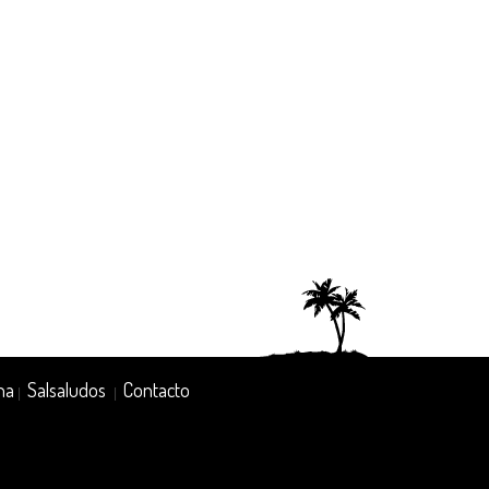
na
Salsaludos
Contacto
|
|