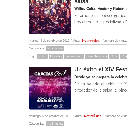
salsa
Willie, Celia, Héctor y Rubén 
El famoso sello discográfico
hoy el medio especializado D
martes, 8 de octubre de 2019
/
Autor:
Notimúsica
/
Número de vistas
Categorías:
Notimúsica
Tags:
salsa
Medellín
Latinastereo
Fania Records
Serie
Pal
Un éxito el XIV Fes
Desde ya se prepara la celebr
Se ha bajado el telón del 
alrededor de la salsa, el place
domingo, 6 de octubre de 2019
/
Autor:
Notimúsica
/
Número de vist
Categorías:
Notimúsica