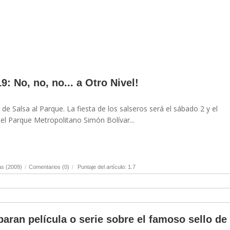
9: No, no, no... a Otro Nivel!
de Salsa al Parque. La fiesta de los salseros será el sábado 2 y el
l Parque Metropolitano Simón Bolívar...
as (2009)
/
Comentarios (0)
/
Puntaje del artículo: 1.7
aran película o serie sobre el famoso sello de