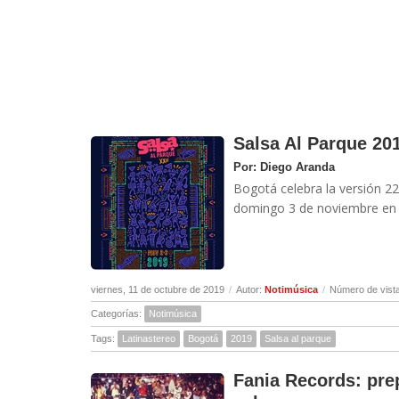
Salsa Al Parque 201
Por: Diego Aranda
Bogotá celebra la versión 22 
domingo 3 de noviembre en e
viernes, 11 de octubre de 2019
/
Autor:
Notimúsica
/
Número de vist
Categorías:
Notimúsica
Tags:
Latinastereo
Bogotá
2019
Salsa al parque
Fania Records: prep