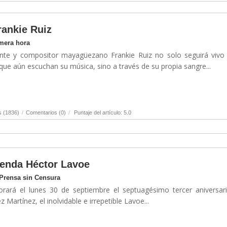
rankie Ruiz
imera hora
ante y compositor mayagüezano Frankie Ruiz no solo seguirá vivo
ue aún escuchan su música, sino a través de su propia sangre...
s (1836)
/
Comentarios (0)
/
Puntaje del artículo: 5.0
yenda Héctor Lavoe
 Prensa sin Censura
ará el lunes 30 de septiembre el septuagésimo tercer aniversari
 Martínez, el inolvidable e irrepetible Lavoe...