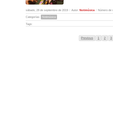
sábado, 28 de septiembre de 2019
/
Autor:
Notimúsica
/
Número de v
Categorías:
Notimúsica
Tags:
Previous
1
2
3