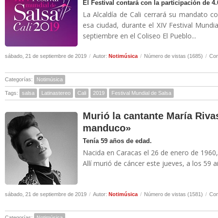
El Festival contará con la participación de 4.
La Alcaldía de Cali cerrará su mandato c
esa ciudad, durante el XIV Festival Mundia
septiembre en el Coliseo El Pueblo...
sábado, 21 de septiembre de 2019
/
Autor:
Notimúsica
/
Número de vistas (1685)
/
Com
Categorías:
Notimúsica
Tags:
salsa
Latinastereo
Cali
2019
Festival Mundial de Salsa
Murió la cantante María Rivas
manduco»
Tenía 59 años de edad.
Nacida en Caracas el 26 de enero de 1960,
Allí murió de cáncer este jueves, a los 59 a
sábado, 21 de septiembre de 2019
/
Autor:
Notimúsica
/
Número de vistas (1581)
/
Com
Categorías:
Notimúsica