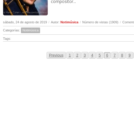
compositor...
sábado, 24 de agosto de 2019
/
Autor:
Notimúsica
/
Número de vistas (1909)
/
Comenta
Categorías:
Notimúsica
Tags:
Previous
1
2
3
4
5
6
7
8
9