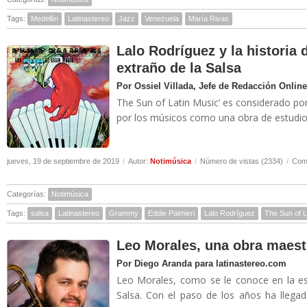
Tags:
Medellín
Latinastereo
Jazz
Venezuela
María Rivas
Lalo Rodríguez y la historia
extraño de la Salsa
Por Ossiel Villada, Jefe de Redacción Online
The Sun of Latin Music’ es considerado por
por los músicos como una obra de estudio 
jueves, 19 de septiembre de 2019
/
Autor:
Notimúsica
/
Número de vistas (2334)
/
Come
Categorías:
Notimúsica
Tags:
salsa
Latinastereo
Grammy
Eddie Palmieri
Lalo Rodríguez
The Sun of L
Leo Morales, una obra maest
Por Diego Aranda para latinastereo.com
Leo Morales, como se le conoce en la es
Salsa. Con el paso de los años ha llegad