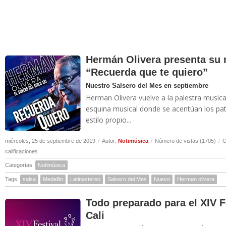
Hermán Olivera presenta su 
“Recuerda que te quiero”
Nuestro Salsero del Mes en septiembre
Herman Olivera vuelve a la palestra musica
esquina musical donde se acentúan los pat
estilo propio...
miércoles, 25 de septiembre de 2019
/
Autor:
Notimúsica
/
Número de vistas (1705)
/
C
calificaciones
Categorías:
Notimúsica
Tags:
salsa
Medellín
Latinastereo
Salsero del Mes
Nuevo
Herman olivera
Todo preparado para el XIV F
Cali