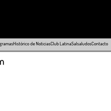
gramas
Histórico de Noticias
Club Latina
Salsaludos
Contacto
om