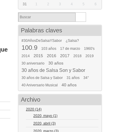
31
1
2
3
4
5
6
Palabras claves
#30AñosDeSalsaYSabor
¿Salsa?
100.9
que
103 años
17 de marzo
1960's
2015
2016
2017
2014
2018
2019
30 años
30 aniversario
30 años de Salsa Son y Sabor
30 años de Salsa y Sabor
31 años
34°
40 años
40 Aniversario Musical
Archivo
2020
(14)
2020, mayo
(1)
2020, abril
(3)
2020, marzo
(3)