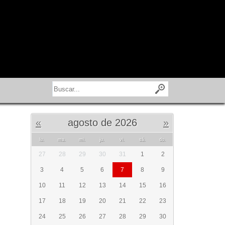
«
agosto de 2026
»
lu.
ma.
mi.
ju.
vi.
sá.
do.
27
28
29
30
31
1
2
3
4
5
6
7
8
9
10
11
12
13
14
15
16
17
18
19
20
21
22
23
24
25
26
27
28
29
30