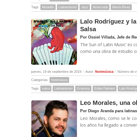
Tags:
Medellín
Latinastereo
Jazz
Venezuela
María Rivas
Lalo Rodríguez y la
Salsa
Por Ossiel Villada, Jefe de R
The Sun of Latin Music’ es c
como una obra de estudio ob
jueves, 19 de septiembre de 2019
/
Autor:
Notimúsica
/
Número de vi
Categorías:
Notimúsica
Tags:
salsa
Latinastereo
Grammy
Eddie Palmieri
Lalo Rodrí
Leo Morales, una o
Por Diego Aranda para latina
Leo Morales, como se le con
los años ha llegado a convert