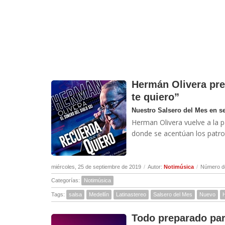
Hermán Olivera pre
te quiero”
Nuestro Salsero del Mes en s
Herman Olivera vuelve a la p
donde se acentúan los patron
miércoles, 25 de septiembre de 2019
/
Autor:
Notimúsica
/
Número de
Categorías:
Notimúsica
Tags:
salsa
Medellín
Latinastereo
Salsero del Mes
Nuevo
Todo preparado para