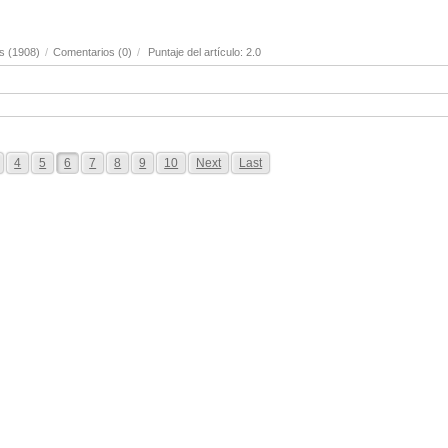
s (1908)
/
Comentarios (0)
/
Puntaje del artículo: 2.0
4
5
6
7
8
9
10
Next
Last