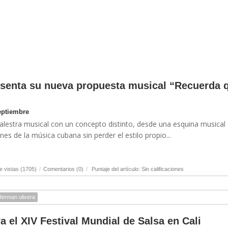
senta su nueva propuesta musical “Recuerda 
eptiembre
alestra musical con un concepto distinto, desde una esquina musical
es de la música cubana sin perder el estilo propio...
 vistas (1705)
/
Comentarios (0)
/
Puntaje del artículo: Sin calificaciones
Herman olivera
 el XIV Festival Mundial de Salsa en Cali