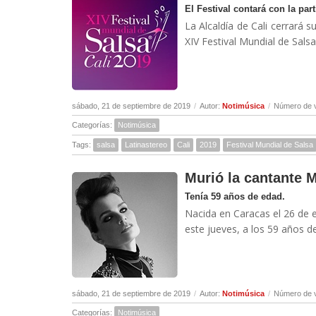
El Festival contará con la par
La Alcaldía de Cali cerrará 
XIV Festival Mundial de Salsa
sábado, 21 de septiembre de 2019
/
Autor:
Notimúsica
/
Número de v
Categorías:
Notimúsica
Tags:
salsa
Latinastereo
Cali
2019
Festival Mundial de Salsa
Murió la cantante 
Tenía 59 años de edad.
Nacida en Caracas el 26 de e
este jueves, a los 59 años de
sábado, 21 de septiembre de 2019
/
Autor:
Notimúsica
/
Número de v
Categorías:
Notimúsica