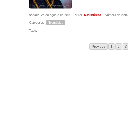
sábado, 24 de agosto de 2019
/
Autor:
Notimúsica
/
Número de vista
Categorías:
Notimúsica
Tags:
Previous
1
2
3