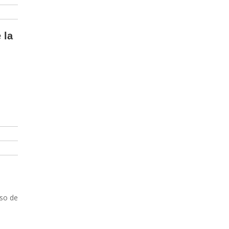
 la
s
aso de