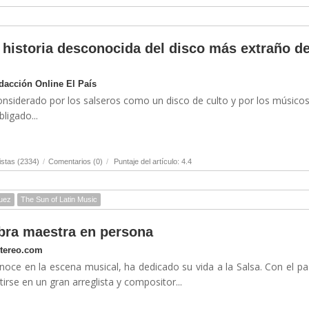
 historia desconocida del disco más extraño de
edacción Online El País
onsiderado por los salseros como un disco de culto y por los músico
ligado...
stas (2334)
/
Comentarios (0)
/
Puntaje del artículo: 4.4
guez
The Sun of Latin Music
bra maestra en persona
stereo.com
oce en la escena musical, ha dedicado su vida a la Salsa. Con el p
irse en un gran arreglista y compositor...