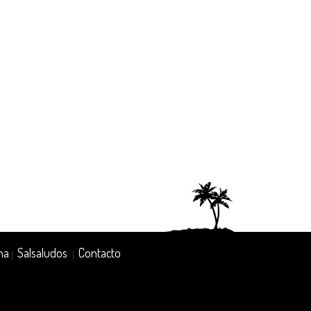
na
Salsaludos
Contacto
|
|