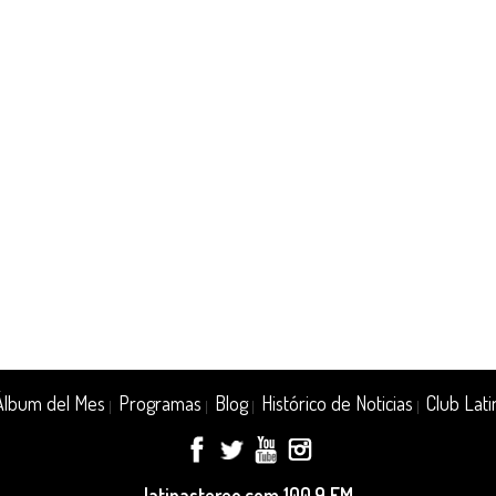
Álbum del Mes
Programas
Blog
Histórico de Noticias
Club Lati
|
|
|
|
latinastereo.com 100.9 FM