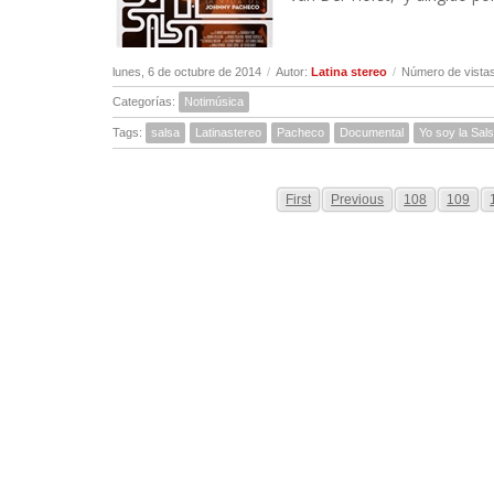
lunes, 6 de octubre de 2014
/
Autor:
Latina stereo
/
Número de vista
Categorías:
Notimúsica
Tags:
salsa
Latinastereo
Pacheco
Documental
Yo soy la Sal
First
Previous
108
109