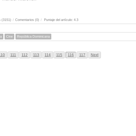
s (3151)
/
Comentarios (0)
/
Puntaje del artículo: 4.3
sa
Cine
República Dominicana
110
111
112
113
114
115
116
117
Next