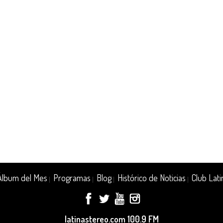
Álbum del Mes
Programas
Blog
Histórico de Noticias
Club Lati
|
|
|
|
latinastereo.com 100.9 FM