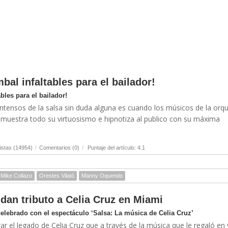
bal infaltables para el bailador!
bles para el bailador!
ensos de la salsa sin duda alguna es cuando los músicos de la orq
ta muestra todo su virtuosismo e hipnotiza al publico con su máxima
istas (14954)
/
Comentarios (0)
/
Puntaje del artículo: 4.1
Mike Collazo
Orestes Vilató
Manny Oquendo
dan tributo a Celia Cruz en Miami
celebrado con el espectáculo ‘Salsa: La música de Celia Cruz’
 el legado de Celia Cruz que a través de la música que le regaló en 