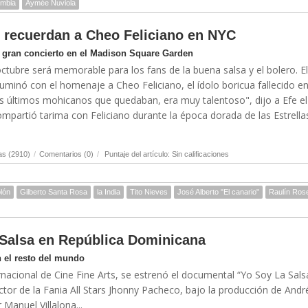
ombia
Aymée Nuviola
ro recuerdan a Cheo Feliciano en NYC
n gran concierto en el Madison Square Garden
tubre será memorable para los fans de la buena salsa y el bolero. El
minó con el homenaje a Cheo Feliciano, el ídolo boricua fallecido en 
s últimos mohicanos que quedaban, era muy talentoso", dijo a Efe el
compartió tarima con Feliciano durante la época dorada de las Estrella
as (2910)
/
Comentarios (0)
/
Puntaje del artículo: Sin calificaciones
olón
Gilberto Santa Rosa
la India
Tito Nieves
José Alberto "El canario"
Raulín Ros
 Salsa en República Dominicana
 el resto del mundo
trnacional de Cine Fine Arts, se estrenó el documental “Yo Soy La Sal
tor de la Fania All Stars Jhonny Pacheco, bajo la producción de Andr
 Manuel Villalona...