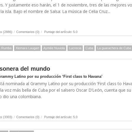
s. Y justamente eso harán, el 1 de noviembre, tres de las mejores v
a isla. Bajo el nombre de Salsa: La música de Celia Cruz...
s (2886)
/
Comentarios (0)
/
Puntaje del artículo: 5.0
a Rumba
Xiomara Laugart
Aymée Nuviola
Lucrecia
Cuba
La guarachera de Cuba
 sonera del mundo
rammy Latino por su producción ‘First class to Havana’
á nominada al Grammy Latino por su producción ‘First class to Hava
la voz más bella de Cuba por el salsero Oscar D’León, cuenta que su
lo dio una colombiana.
s (3303)
/
Comentarios (0)
/
Puntaje del artículo: 5.0