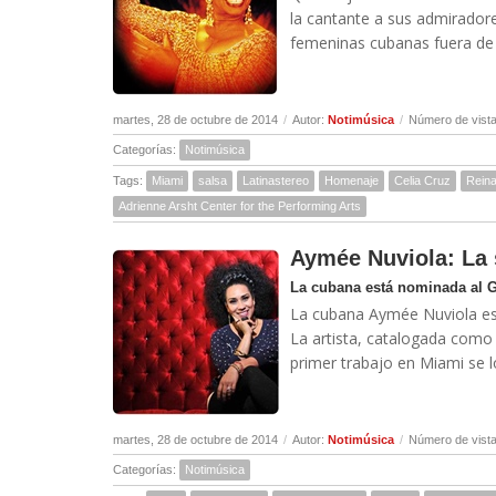
la cantante a sus admiradore
femeninas cubanas fuera de l
martes, 28 de octubre de 2014
/
Autor:
Notimúsica
/
Número de vista
Categorías:
Notimúsica
Tags:
Miami
salsa
Latinastereo
Homenaje
Celia Cruz
Rein
Adrienne Arsht Center for the Performing Arts
Aymée Nuviola: La
La cubana está nominada al G
La cubana Aymée Nuviola est
La artista, catalogada como 
primer trabajo en Miami se 
martes, 28 de octubre de 2014
/
Autor:
Notimúsica
/
Número de vista
Categorías:
Notimúsica