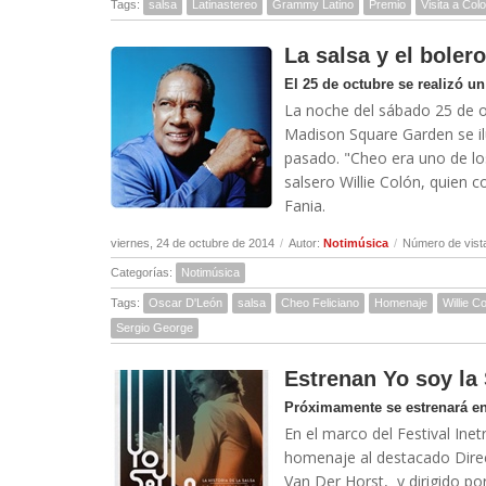
Tags:
salsa
Latinastereo
Grammy Latino
Premio
Visita a Col
La salsa y el bole
El 25 de octubre se realizó u
La noche del sábado 25 de oc
Madison Square Garden se ilu
pasado. "Cheo era uno de lo
salsero Willie Colón, quien 
Fania.
viernes, 24 de octubre de 2014
/
Autor:
Notimúsica
/
Número de vist
Categorías:
Notimúsica
Tags:
Oscar D'León
salsa
Cheo Feliciano
Homenaje
Willie C
Sergio George
Estrenan Yo soy la
Próximamente se estrenará en
En el marco del Festival Ine
homenaje al destacado Direc
Van Der Horst, y dirigido por