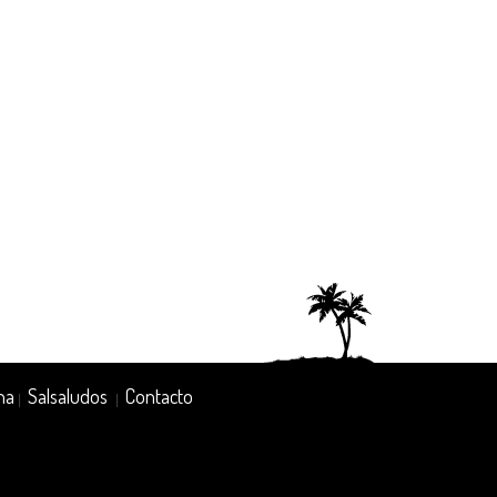
na
Salsaludos
Contacto
|
|