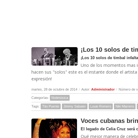
¡Los 10 solos de tim
¡Los 10 solos de timbal infalta
Uno de los momentos mas int
hacen sus "solos" este es el instante donde el artis
expresión!
martes, 28 de octubre de 2014
/
Autor:
Administrador
/
Número de v
Categorías:
Notimúsica
Tags:
Tito Puente
Jimmy Sabater
Louie Romero
Niki Marrero
Voces cubanas brin
El legado de Celia Cruz será 
Qué mejor manera de celebrar