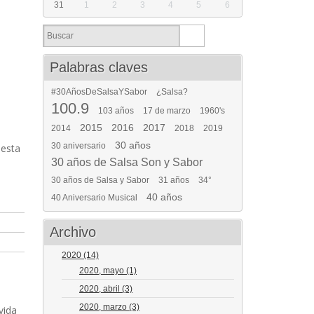
31
1
2
3
4
5
6
Palabras claves
#30AñosDeSalsaYSabor
¿Salsa?
100.9
103 años
17 de marzo
1960's
2015
2016
2017
2014
2018
2019
30 años
30 aniversario
uesta
30 años de Salsa Son y Sabor
30 años de Salsa y Sabor
31 años
34°
40 años
40 Aniversario Musical
Archivo
2020
(14)
2020, mayo
(1)
2020, abril
(3)
2020, marzo
(3)
vida