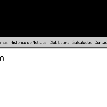
|
|
|
|
amas
Histórico de Noticias
Club Latina
Salsaludos
Contac
om