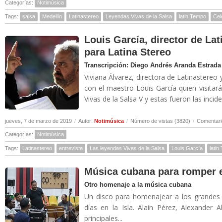
Categorías:
Notimúsica
Tags:
salsa
Medellín
Latinastereo
Leyendas Vivas de la Salsa
latin Tempo
Cel
Louis García, director de La
para Latina Stereo
Transcripción: Diego Andrés Aranda Estrada
Viviana Álvarez, directora de Latinastereo
con el maestro Louis García quien visita
Vivas de la Salsa V y estas fueron las incid
jueves, 7 de marzo de 2019
/
Autor:
Notimúsica
/
Número de vistas (3820)
/
Comentari
Categorías:
Notimúsica
Tags:
Latinastereo
entrevista
Las leyendas Vivas de la Salsa
Louis García
latin
Música cubana para romper 
Otro homenaje a la música cubana
Un disco para homenajear a los grandes
días en la Isla. Alain Pérez, Alexander
principales...