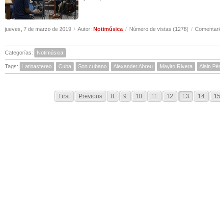
jueves, 7 de marzo de 2019
/
Autor:
Notimúsica
/
Número de vistas (1278)
/
Comentari
Categorías:
Notimúsica
Tags:
Latinastereo
Cuba
Son cubano
Alexander Abreu
Mayito Rivera
Alain Pé
First
Previous
8
9
10
11
12
13
14
1