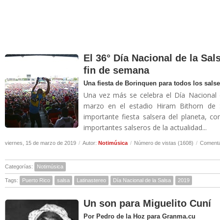
El 36° Día Nacional de la Sal
fin de semana
Una fiesta de Borinquen para todos los sals
Una vez más se celebra el Día Nacional 
marzo en el estadio Hiram Bithorn de 
importante fiesta salsera del planeta, 
importantes salseros de la actualidad...
viernes, 15 de marzo de 2019
/
Autor:
Notimúsica
/
Número de vistas (1608)
/
Comenta
Categorías:
Notimúsica
Tags:
Puerto Rico
salsa
Latinastereo
Día Nacional de la Salsa
2019
Un son para Miguelito Cuní
Por Pedro de la Hoz para Granma.cu