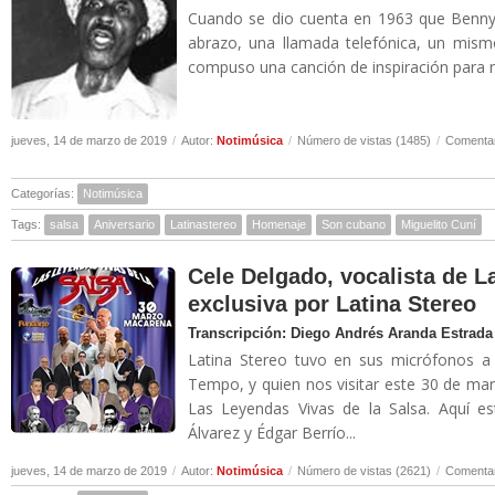
Cuando se dio cuenta en 1963 que Benny
abrazo, una llamada telefónica, un mism
compuso una canción de inspiración para no
jueves, 14 de marzo de 2019
/
Autor:
Notimúsica
/
Número de vistas (1485)
/
Comentar
Categorías:
Notimúsica
Tags:
salsa
Aniversario
Latinastereo
Homenaje
Son cubano
Miguelito Cuní
Cele Delgado, vocalista de L
exclusiva por Latina Stereo
Transcripción: Diego Andrés Aranda Estrada
Latina Stereo tuvo en sus micrófonos a 
Tempo, y quien nos visitar este 30 de mar
Las Leyendas Vivas de la Salsa. Aquí e
Álvarez y Édgar Berrío...
jueves, 14 de marzo de 2019
/
Autor:
Notimúsica
/
Número de vistas (2621)
/
Comentar