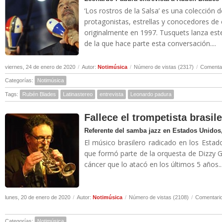
‘Los rostros de la Salsa’ es una colección 
protagonistas, estrellas y conocedores de
originalmente en 1997. Tusquets lanza es
de la que hace parte esta conversación....
viernes, 24 de enero de 2020
/
Autor:
Notimúsica
/
Número de vistas (2317)
/
Comentar
Categorías:
Notimúsica
Tags:
Rubén Blades
Latinastereo
entrevista
Leonardo padura
Fallece el trompetista brasil
Referente del samba jazz en Estados Unidos,
El músico brasilero radicado en los Estad
que formó parte de la orquesta de Dizzy Gi
cáncer que lo atacó en los últimos 5 años..
lunes, 20 de enero de 2020
/
Autor:
Notimúsica
/
Número de vistas (2108)
/
Comentario
Categorías:
Notimúsica