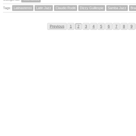
Tags:
Latinastereo
Latin Jazz
Claudio Roditi
Dizzy Guillespie
Samba Jazz
Bras
Previous
1
2
3
4
5
6
7
8
9