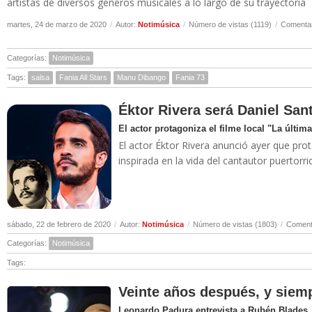
artistas de diversos géneros musicales a lo largo de su trayectoria
martes, 24 de marzo de 2020
/
Autor:
Notimúsica
/
Número de vistas (1119)
/
Comentar
Categorías:
Notimúsica
Tags:
salsa
Fania All Stars
Manu Dibango
Fania 73
Éktor Rivera será Daniel San
El actor protagoniza el filme local "La última
El actor Éktor Rivera anunció ayer que prota
inspirada en la vida del cantautor puertor
sábado, 22 de febrero de 2020
/
Autor:
Notimúsica
/
Número de vistas (1803)
/
Comenta
Categorías:
Notimúsica
Tags:
Veinte años después, y siemp
Leonardo Padura entrevista a Rubén Blades